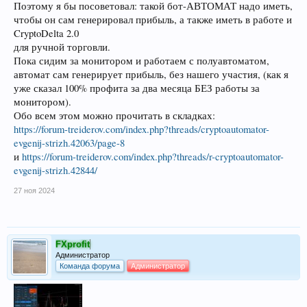
Поэтому я бы посоветовал: такой бот-АВТОМАТ надо иметь,
чтобы он сам генерировал прибыль, а также иметь в работе и
CryptoDelta 2.0
для ручной торговли.
Пока сидим за монитором и работаем с полуавтоматом,
автомат сам генерирует прибыль, без нашего участия, (как я
уже сказал 100% профита за два месяца БЕЗ работы за
монитором).
Обо всем этом можно прочитать в складках:
https://forum-treiderov.com/index.php?threads/cryptoautomator-
evgenij-strizh.42063/page-8
и
https://forum-treiderov.com/index.php?threads/r-cryptoautomator-
evgenij-strizh.42844/
27 ноя 2024
FXprofit
Администратор
Команда форума
Администратор