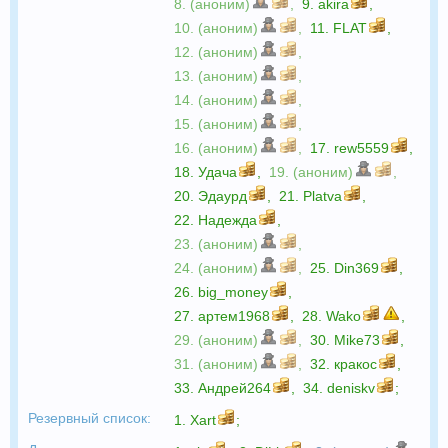
8. (аноним)
,
9.
akira
,
10. (аноним)
,
11.
FLAT
,
12. (аноним)
,
13. (аноним)
,
14. (аноним)
,
15. (аноним)
,
16. (аноним)
,
17.
rew5559
,
18.
Удача
,
19. (аноним)
,
20.
Эдаурд
,
21.
Platva
,
22.
Надежда
,
23. (аноним)
,
24. (аноним)
,
25.
Din369
,
26.
big_money
,
27.
артем1968
,
28.
Wako
,
29. (аноним)
,
30.
Mike73
,
31. (аноним)
,
32.
кракос
,
33.
Андрей264
,
34.
deniskv
;
Резервный список:
1.
Xart
;