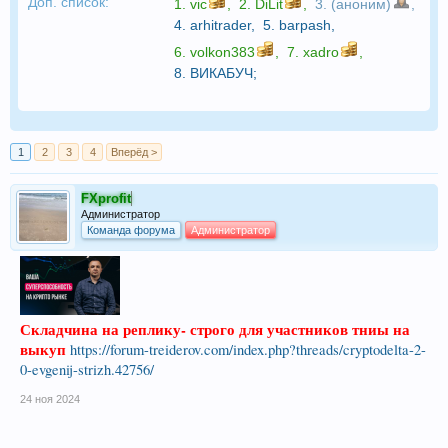
Доп. список:
1.
vic
,
2.
DiLit
,
3. (аноним)
,
4.
arhitrader
,
5.
barpash
,
6.
volkon383
,
7.
xadro
,
8.
ВИКАБУЧ
;
1
2
3
4
Вперёд >
FXprofit
Администратор
Команда форума
Администратор
Складчина на реплику- строго для участников тниы на
выкуп
https://forum-treiderov.com/index.php?threads/cryptodelta-2-
0-evgenij-strizh.42756/
24 ноя 2024