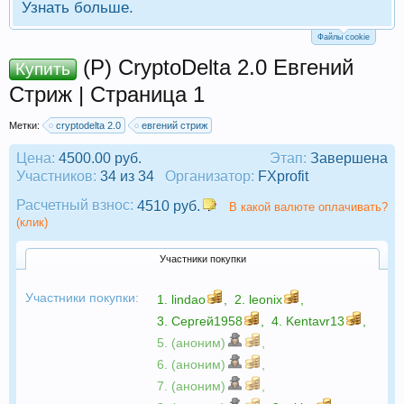
Узнать больше.
Файлы cookie
(Р) CryptoDelta 2.0 Евгений
Купить
Стриж | Страница 1
Метки:
cryptodelta 2.0
евгений стриж
Цена:
4500.00 руб.
Этап:
Завершена
Участников:
34 из 34
Организатор:
FXprofit
Расчетный взнос:
4510 руб.
В какой валюте оплачивать?
(клик)
Участники покупки
Участники покупки:
1.
lindao
,
2.
leonix
,
3.
Сергей1958
,
4.
Kentavr13
,
5. (аноним)
,
6. (аноним)
,
7. (аноним)
,