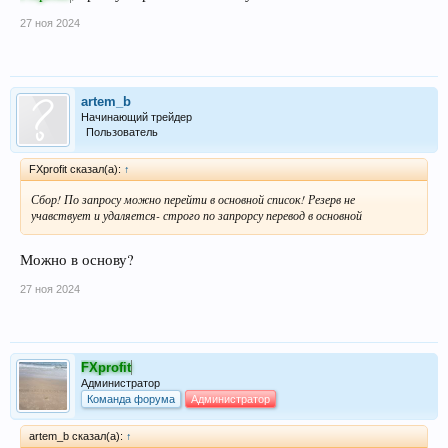
27 ноя 2024
artem_b
Начинающий трейдер
Пользователь
FXprofit сказал(а):
↑
Сбор! По запросу можно перейти в основной список! Резерв не
учавствует и удаляется- строго по запрорсу перевод в основной
Можно в основу?
27 ноя 2024
FXprofit
Администратор
Команда форума
Администратор
artem_b сказал(а):
↑