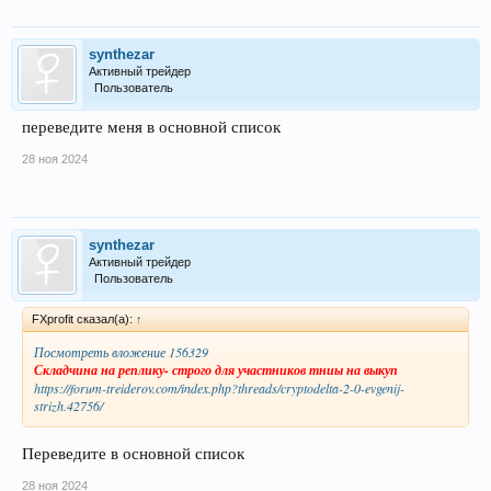
synthezar
Активный трейдер
Пользователь
переведите меня в основной список
28 ноя 2024
synthezar
Активный трейдер
Пользователь
FXprofit сказал(а):
↑
Посмотреть вложение 156329
Складчина на реплику- строго для участников тниы на выкуп
https://forum-treiderov.com/index.php?threads/cryptodelta-2-0-evgenij-
strizh.42756/
Переведите в основной список
28 ноя 2024