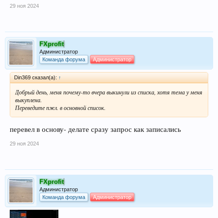
29 ноя 2024
FXprofit
Администратор
Команда форума
Администратор
Din369 сказал(а):
↑
Добрый день, меня почему-то вчера выкинули из списка, хотя тема у меня
выкуплена.
Переведите пжл. в основной список.
перевел в основу- делате сразу запрос как записались
29 ноя 2024
FXprofit
Администратор
Команда форума
Администратор