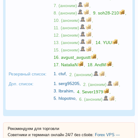
7. (аноним)
,
8. (аноним)
,
9.
soh28-210
,
10. (аноним)
,
11. (аноним)
,
12. (аноним)
,
13. (аноним)
,
14.
YUU
,
15. (аноним)
,
16.
avgust_avgustt
,
17.
NataliaN
,
18.
AndM
;
1.
ctuf
,
Резервный список:
2. (аноним)
;
1.
serg95205
,
Доп. список:
2. (аноним)
,
3.
Ibrahim
,
4.
Sever1979
,
5.
hlopotno
,
6. (аноним)
;
Рекомендуем для торговли
Советники и терминал онлайн 24/7 без сбоёв:
Forex VPS —