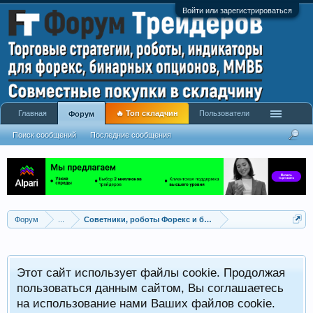
Войти или зарегистрироваться
Главная
🔥 Топ складчин
Пользователи
Форум
Поиск сообщений
Последние сообщения
Форум
...
Советники, роботы Форекс и бинарных опционов
Р
Этот сайт использует файлы cookie. Продолжая
x
С
пользоваться данным сайтом, Вы соглашаетесь
на использование нами Ваших файлов cookie.
V