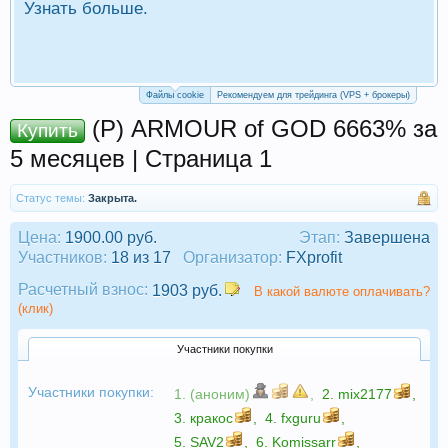
Узнать больше.
П
Р
Файлы cookie
Рекомендуем для трейдинга (VPS + брокеры)
(Р) ARMOUR of GOD 6663% за
Купить
5 месяцев | Страница 1
Статус темы:
Закрыта.
Цена:
1900.00 руб.
Этап:
Завершена
Участников:
18 из 17
Организатор:
FXprofit
Расчетный взнос:
1903 руб.
В какой валюте оплачивать?
(клик)
Участники покупки
Участники покупки:
1. (аноним)
,
2.
mix2177
,
3.
кракос
,
4.
fxguru
,
5.
SAV2
,
6.
Komissarr
,