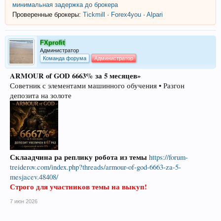
минимальная задержка до брокера
Проверенные брокеры:
Tickmill
·
Forex4you
·
Alpari
FXprofit
Администратор
Команда форума
Администратор
ARMOUR of GOD 6663% за 5 месяцев»
Советник с элементами машинного обучения • Разгон
депозита на золоте
Склаадчина ра реплику робота из темы
https://forum-
treiderov.com/index.php?threads/armour-of-god-6663-za-5-
mesjacev.48408/
Строго для участников темы на выкуп!
7 июн 2026