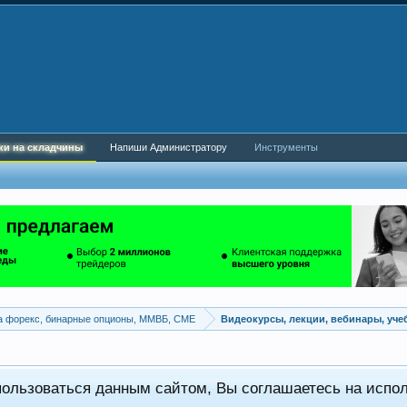
ки на складчины
Напиши Администратору
Инструменты
а форекс, бинарные опционы, ММВБ, CME
Видеокурсы, лекции, вебинары, уч
пользоваться данным сайтом, Вы соглашаетесь на испо