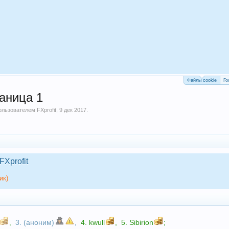
Файлы cookie
Го
аница 1
пользователем
FXprofit
,
9 дек 2017
.
FXprofit
ик)
,
3. (аноним)
,
4.
kwull
,
5.
Sibirion
;