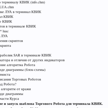
 терминалу КВИК (info.chm)
QLUA.chm
зыке ЛУА в терминал КВИК
нал КВИК
ле КВИК
отов в терминале КВИК
* luac
е ЛУА
нения скриптов
скрипта
араболик SAR в терминале КВИК
атора и отличия от других индикаторов
ние алгоритма Робота
виде диаграммы (блок-схемы)
ммиста
писания Торговых Роботов
од Робота?
 алгоритм от кражи
виде диаграммы
части Курса
ие и запуск шаблона Торгового Робота для терминала КВИК.