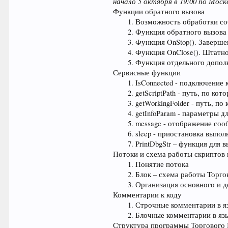
начало 5 октября в 19:00 по Моск
Функции обратного вызова
Возможность обработки с
Функция обратного вызова 
Функция OnStop(). Заверше
Функция OnClose(). Штатн
Функция отдельного дополн
Сервисные функции
IsConnected - подключение
getScriptPath - путь, по к
getWorkingFolder - путь, по
getInfoParam - параметры 
message - отображение со
sleep - приостановка выпол
PrintDbgStr – функция для
Потоки и схема работы скриптов
Понятие потока
Блок – схема работы Торг
Организация основного и д
Комментарии к коду
Строчные комментарии в я
Блочные комментарии в яз
Структура программы Торгового 