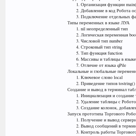
Организация функции main(
Добавление в код Робота 
Подключение отдельных фай
Типы переменных в языке ЛУА
nil неопределенный тип
Логическая переменная boo
Числовой тип number
Строковый тип string
Тип функция function
Массивы и таблицы в язык
Отличие от языка qPile
Локальные и глобальные перемен
Ключевое слово local
Приведение типов tostring() 
Создание и вывод в терминал таб
Инициализация и создание
Удаление таблицы с Роботом
Создание колонок, добавлен
Запуск прототипа Торгового Робо
Получение и вывод сервер
Вывод сообщений в терми
Контроль работы Торговог