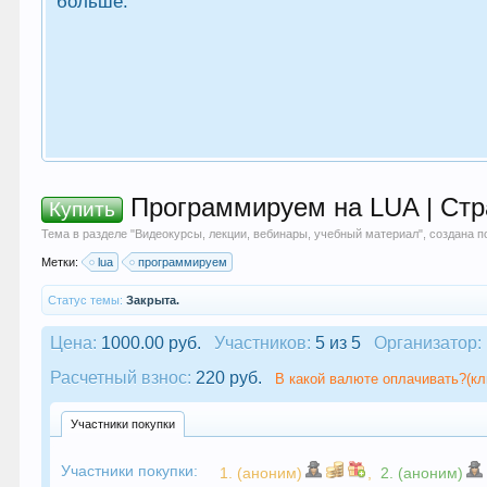
больше.
Программируем на LUA | Стр
Купить
Тема в разделе "
Видеокурсы, лекции, вебинары, учебный материал
", создана 
Метки:
lua
программируем
Статус темы:
Закрыта.
Цена:
1000.00 руб.
Участников:
5 из 5
Организатор:
Расчетный взнос:
220 руб.
В какой валюте оплачивать?(кл
Участники покупки
Участники покупки:
1. (аноним)
,
2. (аноним)