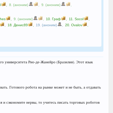
l
,
8. (аноним)
,
9. (аноним)
,
shes
,
9. (аноним)
,
10.
Граф
,
11.
Socol
,
,
18.
Денис89
,
19. (аноним)
,
20.
Ovalov
,
ого университета Рио-де-Жанейро (Бразилия). Этот язык
овать. Готового робота на рынке может и не быть, а отдавать
мя и сэкономите нервы, то учитесь писать торговых роботов