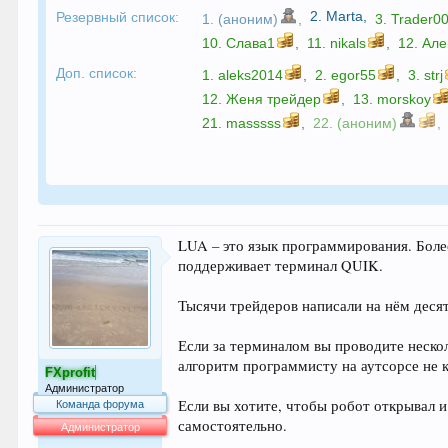
2.
Marta
,
Резервный список:
1. (аноним)
,
3.
Trader0
10.
Слава1
,
11.
nikals
,
12.
Але
Доп. список:
1.
aleks2014
,
2.
egor55
,
3.
strj
12.
Женя трейдер
,
13.
morskoy
21.
masssss
,
22. (аноним)
,
LUA – это язык программирования. Более
поддерживает терминал QUIK.
Тысячи трейдеров написали на нём деся
Если за терминалом вы проводите несколь
алгоритм программисту на аутсорсе не 
FXprofit
Администратор
Если вы хотите, чтобы робот открывал и
Команда форума
самостоятельно.
Администратор