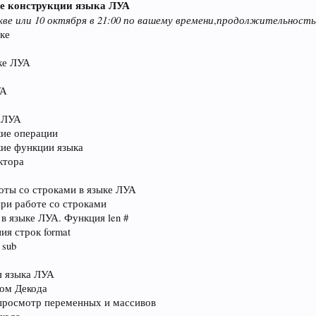
е конструкции языка ЛУА
кве или 10 октября в 21:00 по вашему времени
продолжительност
,
ке
ке ЛУА
УА
е ЛУА
ие операции
ие функции языка
ктора
оты со строками в языке ЛУА
ри работе со строками
в языке ЛУА. Функция len #
я строк format
 sub
я языка ЛУА
ком Декода
просмотр переменных и массивов