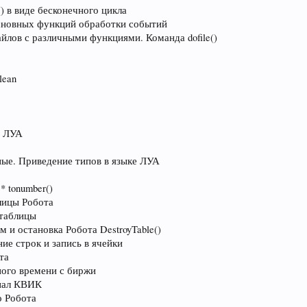
) в виде бесконечного цикла
основных функций обработки событий
лов с различными функциями. Команда dofile()
lean
е ЛУА
ные. Приведение типов в языке ЛУА
* tonumber()
лицы Робота
 таблицы
 и остановка Робота DestroyTable()
ие строк и запись в ячейки
та
ного времени с биржи
нал КВИК
о Робота