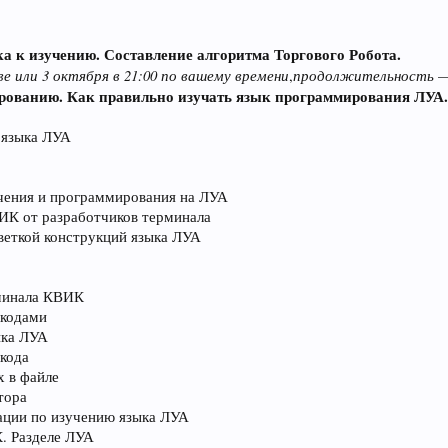
а к изучению. Составление алгоритма Торгового Робота.
ве или 3 октября в 21:00 по вашему времени
продолжительность
,
—
ированию. Как правильно изучать язык программирования ЛУА
 языка ЛУА
чения и программирования на ЛУА
ИК от разработчиков терминала
веткой конструкций языка ЛУА
рминала КВИК
 кодами
ыка ЛУА
 кода
х в файле
тора
ации по изучению языка ЛУА
. Разделе ЛУА