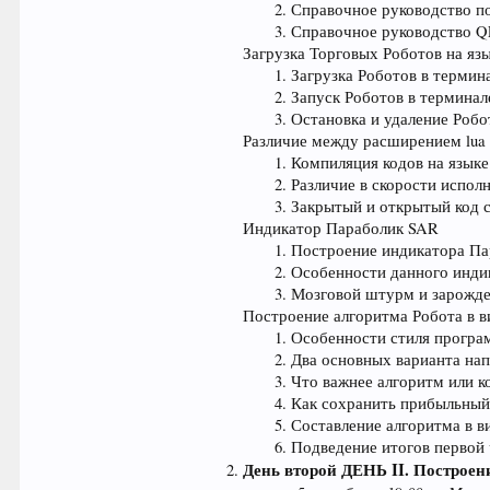
Справочное руководство по
Справочное руководство 
Загрузка Торговых Роботов на я
Загрузка Роботов в терми
Запуск Роботов в термина
Остановка и удаление Роб
Различие между расширением lua 
Компиляция кодов на язык
Различие в скорости испол
Закрытый и открытый код 
Индикатор Параболик SAR
Построение индикатора П
Особенности данного индик
Мозговой штурм и зарожде
Построение алгоритма Робота в 
Особенности стиля програ
Два основных варианта на
Что важнее алгоритм или к
Как сохранить прибыльный
Составление алгоритма в 
Подведение итогов первой 
День второй
ДЕНЬ II. Построен