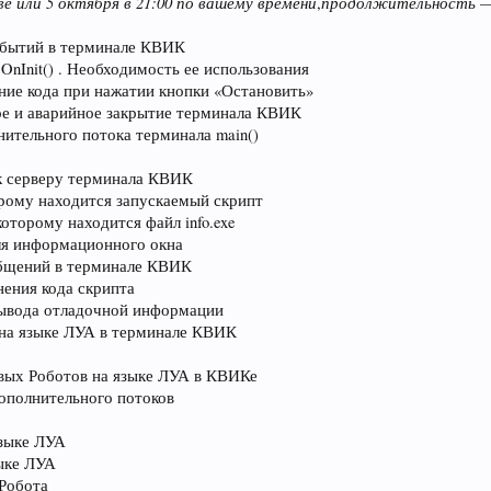
ве или 5 октября в 21:00 по вашему времени
продолжительность
,
—
обытий в терминале КВИК
OnInit() . Необходимость ее использования
ние кода при нажатии кнопки «Остановить»
ое и аварийное закрытие терминала КВИК
ительного потока терминала main()
 к серверу терминала КВИК
оторому находится запускаемый скрипт
 которому находится файл info.exe
для информационного окна
общений в терминале КВИК
нения кода скрипта
 вывода отладочной информации
 на языке ЛУА в терминале КВИК
овых Роботов на языке ЛУА в КВИКе
ополнительного потоков
зыке ЛУА
ыке ЛУА
Робота