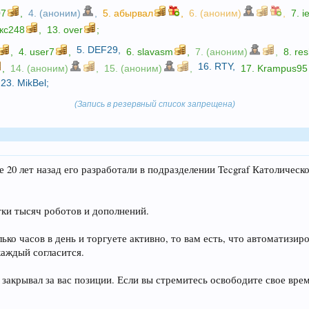
07
,
4. (аноним)
,
5.
абырвал
,
6. (аноним)
,
7.
ie
кс248
,
13.
over
;
5.
DEF29
,
,
4.
user7
,
6.
slavasm
,
7. (аноним)
,
8.
re
16.
RTY
,
,
14. (аноним)
,
15. (аноним)
,
17.
Krampus95
23.
MikBel
;
(Запись в резервный список запрещена)
 20 лет назад его разработали в подразделении Tecgraf Католическ
тки тысяч роботов и дополнений.
ко часов в день и торгуете активно, то вам есть, что автоматизир
каждый согласится.
 закрывал за вас позиции. Если вы стремитесь освободите свое вре