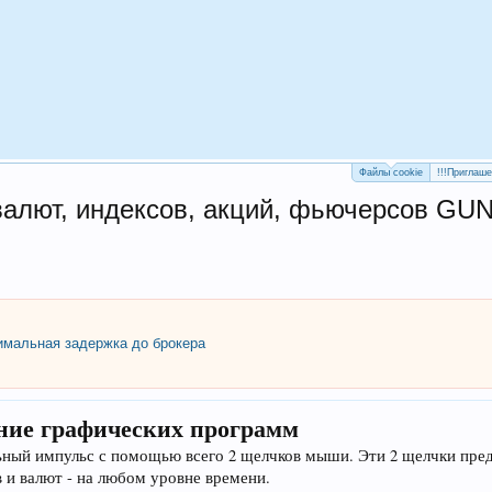
Файлы cookie
!!!Приглаш
лют, индексов, акций, фьючерсов GUNNE
мальная задержка до брокера
ие графических программ
ый импульс с помощью всего 2 щелчков мыши. Эти 2 щелчки предо
в и валют - на любом уровне времени.