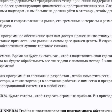
енцию придерживаться традиционных тенденций, линии поддержки и 
аздо более доминирующих динамических пространственных зон. Сл
ым подходом , и вы больше не должны уйти в отставку , чтобы дви
держки и сопротивления на рынке, его временные интервалы и раз
й дуги.
рограммное обеспечение дает вам доступ к ранее неизвестному но
также признаете , что рынок на самом деле должен делать. В случа
о обеспечивают лучшие торговые сигналы.
ремени. Время он будет считать вас , чтобы подготовить свои сде
та вы будете обрабатывать все эти задачи с помощью метода 2-кл
времени!
х программ был специально разработан , чтобы поместить всех -
сторы, а также торговцы в состояние работать с ним легко и прек
т операционной системы и в любой сети.
R24, будьте готовы , чтобы сделать огромные прибыли. Вы присоедин
UNNER24 Trading и прогнозирования программного обеспечения