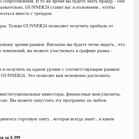
сопротивления. В то же время вы будете знать правду - они
едовательно, GUNNER24 ставит вас в положении , чтобы
гаться вместе с трендом.
меры. Только GUNNER24 позволяет получить прибыль от
вому зрения рынков. Внезапно вы будете четко видеть , что
е изменений, вы можете участвовать в графике рынка -
лки и получить на одном уровне с соответствующим рынком
ик GUNNER24. Это позволит вам мгновенно распознать
 институциональные инвесторы, финансовые консультанты,
расно. Вы можете запустить эту программу на любом
итесь торговую элиту , которая всегда знает , в каком
 за $ 399