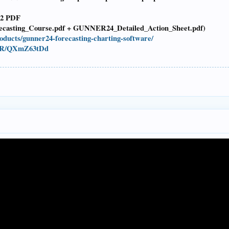
2 PDF
asting_Course.pdf + GUNNER24_Detailed_Action_Sheet.pdf)
ducts/gunner24-forecasting-charting-software/
KVpR/QXmZ63tDd