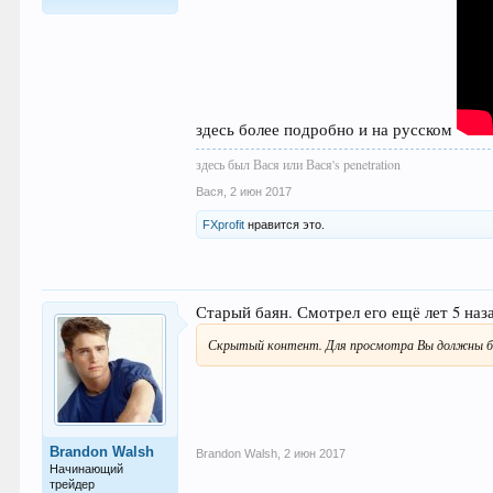
115
здесь более подробно и на русском
здесь был Вася или Вася's penetration
Вася
,
2 июн 2017
FXprofit
нравится это.
Старый баян. Смотрел его ещё лет 5 наза
Скрытый контент. Для просмотра Вы должны б
Brandon Walsh
Brandon Walsh
,
2 июн 2017
Начинающий
трейдер