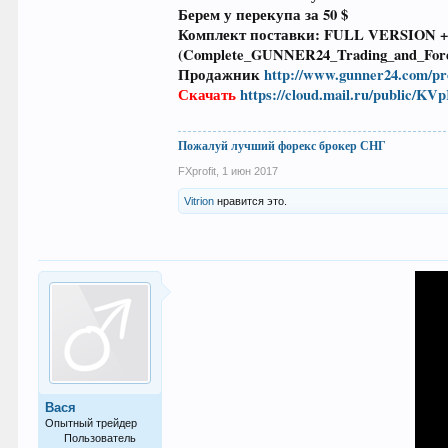
Берем у перекупа за 50 $
Комплект поставки: FULL VERSION +
(Complete_GUNNER24_Trading_and_Forec
Продажник
http://www.gunner24.com/pro
Скачать
https://cloud.mail.ru/public/
Пожалуй лучший форекс брокер СНГ
FXprofit
,
1 июн 2017
Vitrion
нравится это.
Вася
Опытный трейдер
Пользователь