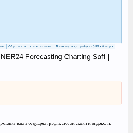
Как
с у
Рег
ение
Сбор взносов
Новые складчины
Рекомендуем для трейдинга (VPS + брокеры)
R24 Forecasting Charting Soft |
ставит вам в будущем график любой акции и индекс; и,