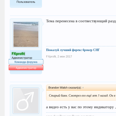
Пользователь
16
Тема перенесена в соотвествующий разд
Пожалуй лучший форекс брокер СНГ
FXprofit
FXprofit
,
2 июн 2017
Администратор
Команда форума
Администратор
64.016
Brandon Walsh сказал(а):
↑
Старый баян. Смотрел его ещё лет 5 назад. Он в 
а видео есть у вас по этому индикатору 