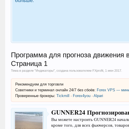
больше.
Программа для прогноза движения ва
Страница 1
Тема в разделе "
Индикаторы
", создана пользователем
FXprofit
,
1 июн 2017
.
Рекомендуем для торговли
Советники и терминал онлайн 24/7 без сбоёв:
Forex VPS — мини
Проверенные брокеры:
Tickmill
·
Forex4you
·
Alpari
GUNNER24 Прогнозирован
Вы можете настроить GUNNER24 начальн
кроме того, для всех фьючерсов, товаро