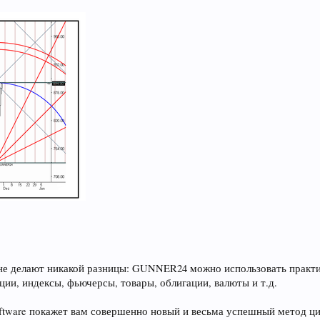
не делают никакой разницы: GUNNER24 можно использовать практиче
ии, индексы, фьючерсы, товары, облигации, валюты и т.д.
tware покажет вам совершенно новый и весьма успешный метод цикл