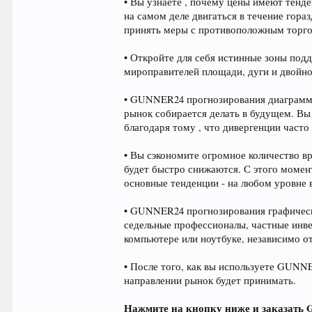
• Вы узнаете , почему цены имеют тенд
на самом деле двигаться в течение гор
принять меры с противоположным торгов
• Откройте для себя истинные зоны под
мироправителей площади, дуги и двойно
• GUNNER24 прогнозирования диаграмм п
рынок собирается делать в будущем. Вы 
благодаря тому , что дивергенции част
• Вы сэкономите огромное количество в
будет быстро снижаются. С этого момен
основные тенденции - на любом уровне 
• GUNNER24 прогнозирования графически
седельные профессионалы, частные инве
компьютере или ноутбуке, независимо о
• После того, как вы используете GUNNE
направлении рынок будет принимать.
Нажмите на кнопку ниже и заказать G