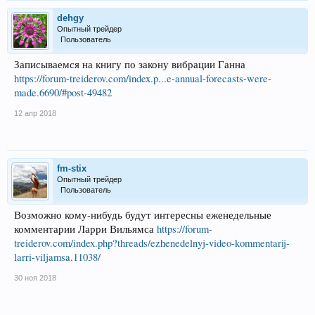
dehgy
Опытный трейдер
Пользователь
Записываемся на книгу по закону вибрации Ганна
https://forum-treiderov.com/index.p...e-annual-forecasts-were-
made.6690/#post-49482
12 апр 2018
fm-stix
Опытный трейдер
Пользователь
Возможно кому-нибудь будут интересны еженедельные
комментарии Ларри Вильямса
https://forum-
treiderov.com/index.php?threads/ezhenedelnyj-video-kommentarij-
larri-viljamsa.11038/
30 ноя 2018