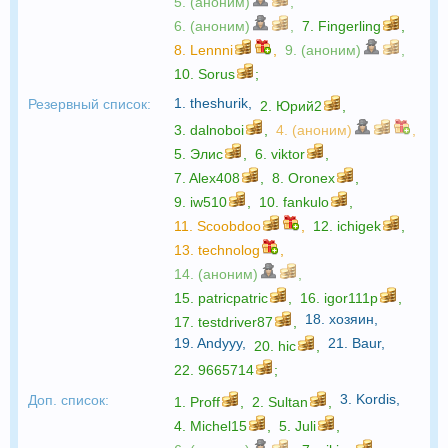
5. (аноним)
,
6. (аноним)
,
7.
Fingerling
,
8.
Lennni
,
9. (аноним)
,
10.
Sorus
;
1.
theshurik
,
Резервный список:
2.
Юрий2
,
3.
dalnoboi
,
4. (аноним)
,
5.
Элис
,
6.
viktor
,
7.
Alex408
,
8.
Oronex
,
9.
iw510
,
10.
fankulo
,
11.
Scoobdoo
,
12.
ichigek
,
13.
technolog
,
14. (аноним)
,
15.
patricpatric
,
16.
igor111p
,
18.
хозяин
,
17.
testdriver87
,
19.
Andyyy
,
21.
Baur
,
20.
hic
,
22.
9665714
;
3.
Kordis
,
Доп. список:
1.
Proff
,
2.
Sultan
,
4.
Michel15
,
5.
Juli
,