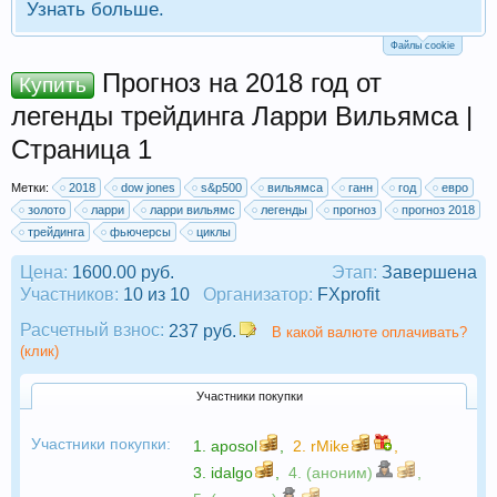
Узнать больше.
Файлы cookie
Прогноз на 2018 год от
Купить
легенды трейдинга Ларри Вильямса |
Страница 1
Метки:
2018
dow jones
s&p500
вильямса
ганн
год
евро
золото
ларри
ларри вильямс
легенды
прогноз
прогноз 2018
трейдинга
фьючерсы
циклы
Цена:
1600.00 руб.
Этап:
Завершена
Участников:
10 из 10
Организатор:
FXprofit
Расчетный взнос:
237 руб.
В какой валюте оплачивать?
(клик)
Участники покупки
Участники покупки:
1.
aposol
,
2.
rMike
,
3.
idalgo
,
4. (аноним)
,