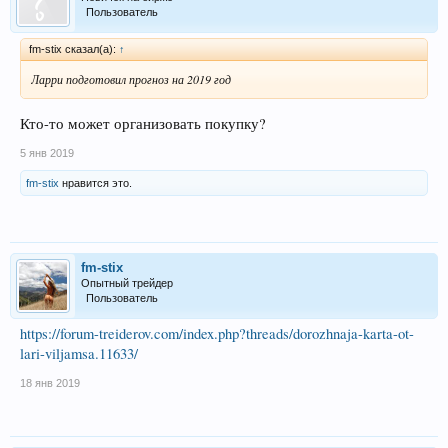
Пользователь
fm-stix сказал(а):
↑
Ларри подготовил прогноз на 2019 год
Кто-то может организовать покупку?
5 янв 2019
fm-stix
нравится это.
fm-stix
Опытный трейдер
Пользователь
https://forum-treiderov.com/index.php?threads/dorozhnaja-karta-ot-
lari-viljamsa.11633/
18 янв 2019