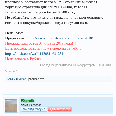
прогнозов, составляет всего $195. Это также включает
торговую стратегию для S&P500 E-Mini, которая
зарабатывает в среднем более $6800 в год.
Не забывайте, что читатели также получат мои основные
сигналы о покупке/продаже, когда получаю их я.
Цена: $195
Продажник:
https://www.ireallytrade.com/forecast2018/
Продажа закроется 31 января 2018 года!!!
Есть возможность взять у перекупа за 1600 р
https://m.vk.com/wall-143081463_234
Цена взноса в Рублях
Последнее редактирование модератором:
6 янв 2018
5 янв 2018
SpbTV
и
Vitrion
нравится это.
FXprofit
Администратор
Команда форума
Администратор