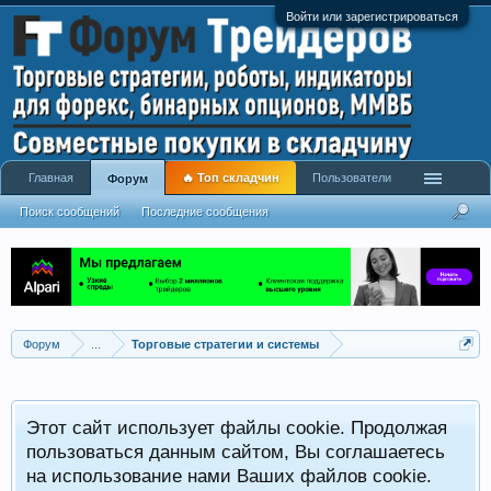
Войти или зарегистрироваться
Главная
🔥 Топ складчин
Пользователи
Форум
Поиск сообщений
Последние сообщения
Форум
...
Торговые стратегии и системы
Р
Этот сайт использует файлы cookie. Продолжая
x
С
пользоваться данным сайтом, Вы соглашаетесь
на использование нами Ваших файлов cookie.
V