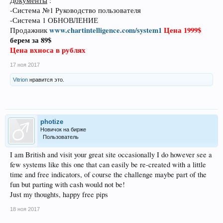
Документы
:
-Система №1 Руководство пользователя
-Система 1 ОБНОВЛЕНИЕ
www.chartintelligence.com/system1
Цена 1999$
Продажник
берем за 89$
Цена вхноса в рублях
17 ноя 2017
Vitrion
нравится это.
photize
Новичок на бирже
Пользователь
I am British and visit your great site occasionally I do however see a
few systems like this one that can easily be re-created with a little
time and free indicators, of course the challenge maybe part of the
fun but parting with cash would not be!
Just my thoughts, happy free pips
18 ноя 2017