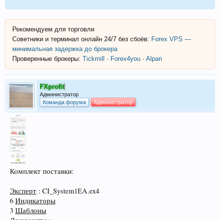
Рекомендуем для торговли
Советники и терминал онлайн 24/7 без сбоёв:
Forex VPS —
минимальная задержка до брокера
Проверенные брокеры:
Tickmill
·
Forex4you
·
Alpari
FXprofit
Администратор
Команда форума
Администратор
Комплект поставки:
Эксперт
: CI_System1EA.ex4
6
Индикаторы
3
Шаблоны