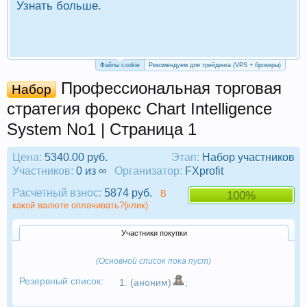
Узнать больше.
П
Р
Файлы cookie
Рекомендуем для трейдинга (VPS + брокеры)
Профессиональная торговая
Набор
стратегия форекс Chart Intelligence
System No1 | Страница 1
Цена:
5340.00 руб.
Этап:
Набор участников
Участников:
0 из ∞
Организатор:
FXprofit
Расчетный взнос:
5874 руб.
В
100%
какой валюте оплачивать?(клик)
Участники покупки
(Основной список пока пуст)
Резервный список:
1. (аноним)
;