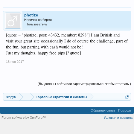
photize
Новичок на бирже
Пользователь
[quote = "photize, post: 43432, member: 8298"] I am British and
visit your great site occasionally I do of course the challenge, part of
the fun, but parting with cash would not be!
Just my thoughts, happy free pips [/ quote]
18 ноя 2017
(Вы должны войти или зарегистрироваться, чтобы ответить.)
Форум
...
Торговые стратегии и системы
Обратная связь
Помощь
Forum software by XenForo™
Условия и правила