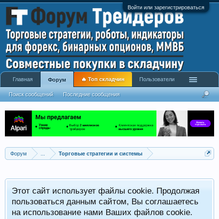
Войти или зарегистрироваться
Главная
🔥 Топ складчин
Пользователи
Форум
Поиск сообщений
Последние сообщения
Форум
...
Торговые стратегии и системы
Р
Этот сайт использует файлы cookie. Продолжая
x
С
пользоваться данным сайтом, Вы соглашаетесь
на использование нами Ваших файлов cookie.
V