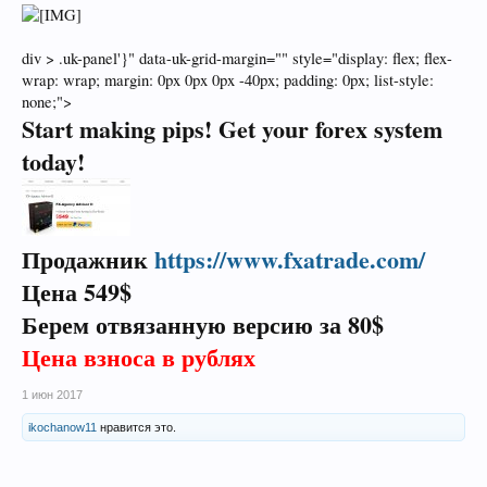
div > .uk-panel'}" data-uk-grid-margin="" style="display: flex; flex-
wrap: wrap; margin: 0px 0px 0px -40px; padding: 0px; list-style:
none;">
Start making pips! Get your forex system
today!
Продажник
https://www.fxatrade.com/
Цена 549$
Берем отвязанную версию за 80$
Цена взноса в рублях
1 июн 2017
ikochanow11
нравится это.