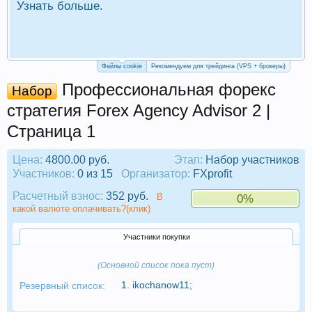
Узнать больше.
П
Р
Файлы cookie
Рекомендуем для трейдинга (VPS + брокеры)
Профессиональная форекс
Набор
стратегия Forex Agency Advisor 2 |
Страница 1
Цена:
4800.00 руб.
Этап:
Набор участников
Участников:
0 из 15
Организатор:
FXprofit
Расчетный взнос:
352 руб.
В
0%
какой валюте оплачивать?(клик)
Участники покупки
(Основной список пока пуст)
1.
ikochanow11
;
Резервный список: