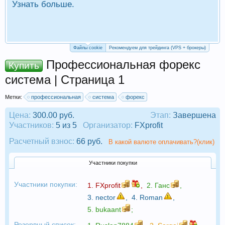
Узнать больше.
П
Р
Файлы cookie
Рекомендуем для трейдинга (VPS + брокеры)
Профессиональная форекс
Купить
система | Страница 1
Метки:
профессиональная
система
форекс
Цена:
300.00 руб.
Этап:
Завершена
Участников:
5 из 5
Организатор:
FXprofit
Расчетный взнос:
66 руб.
В какой валюте оплачивать?(клик)
Участники покупки
Участники покупки:
1.
FXprofit
,
2.
Ганс
,
3.
nector
,
4.
Roman
,
5.
bukaant
;
Резервный список: