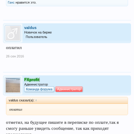
Ганс
нравится это.
valdus
Новичок на бирже
Пользователь
оплатил
26 сен 2016
FXprofit
Администратор
Команда форума
Администратор
valdus сказал(а):
↑
оплатил
отметил, на будущее пишите в переписке по оплате,так я
смогу раньше увидеть сообщение, так как приходят