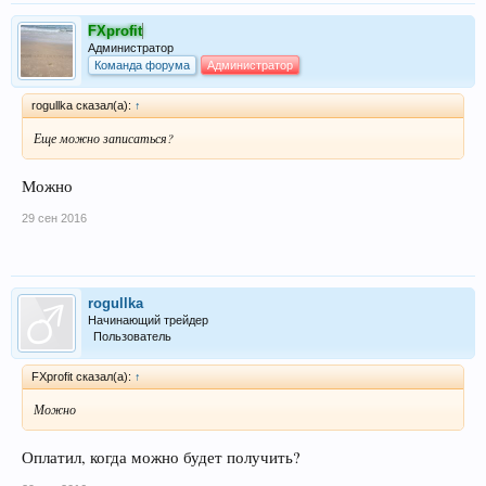
FXprofit
Администратор
Команда форума
Администратор
rogullka сказал(а):
↑
Еще можно записаться?
Можно
29 сен 2016
rogullka
Начинающий трейдер
Пользователь
FXprofit сказал(а):
↑
Можно
Оплатил, когда можно будет получить?