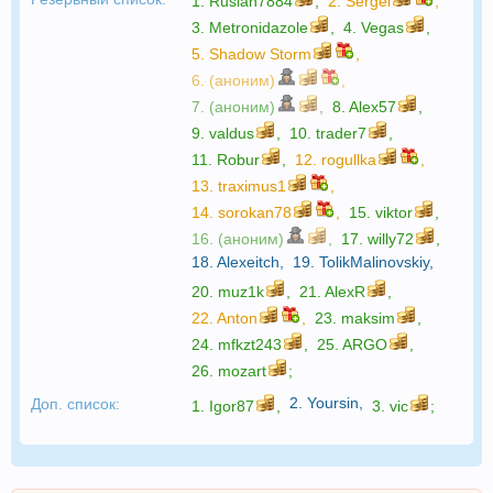
1.
Ruslan7884
,
2.
Sergei
,
3.
Metronidazole
,
4.
Vegas
,
5.
Shadow Storm
,
6. (аноним)
,
7. (аноним)
,
8.
Alex57
,
9.
valdus
,
10.
trader7
,
11.
Robur
,
12.
rogullka
,
13.
traximus1
,
14.
sorokan78
,
15.
viktor
,
16. (аноним)
,
17.
willy72
,
18.
Alexeitch
,
19.
TolikMalinovskiy
,
20.
muz1k
,
21.
AlexR
,
22.
Anton
,
23.
maksim
,
24.
mfkzt243
,
25.
ARGO
,
26.
mozart
;
2.
Yoursin
,
Доп. список:
1.
Igor87
,
3.
vic
;