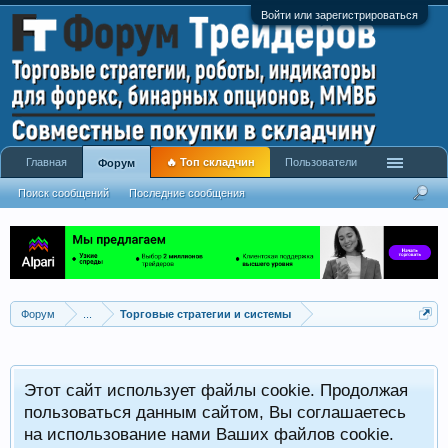
Войти или зарегистрироваться
Главная
🔥 Топ складчин
Пользователи
Форум
Поиск сообщений
Последние сообщения
Форум
...
Торговые стратегии и системы
Р
Этот сайт использует файлы cookie. Продолжая
x
С
пользоваться данным сайтом, Вы соглашаетесь
на использование нами Ваших файлов cookie.
V