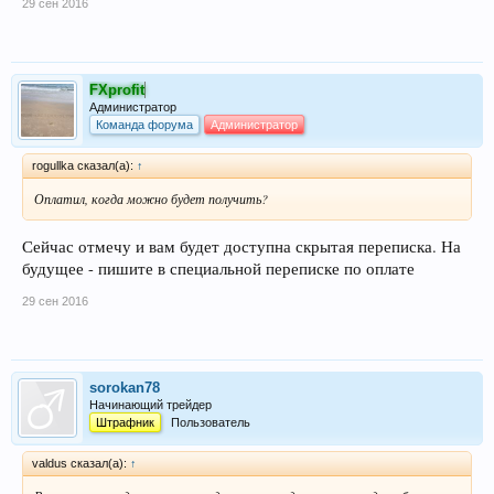
29 сен 2016
FXprofit
Администратор
Команда форума
Администратор
rogullka сказал(а):
↑
Оплатил, когда можно будет получить?
Сейчас отмечу и вам будет доступна скрытая переписка. На
будущее - пишите в специальной переписке по оплате
29 сен 2016
sorokan78
Начинающий трейдер
Штрафник
Пользователь
valdus сказал(а):
↑