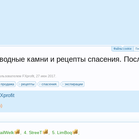
Файлы cookie
Го
одные камни и рецепты спасения. Посл
пользователем
FXprofit
,
27 июн 2017
.
продажа
рецепты
спасения.
экспирации
Xprofit
к)
ailWelk
,
4.
StreeT
,
5.
LimBoq
;