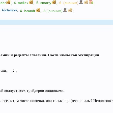
edor
,
4.
mellex
,
5.
smarty
,
6. (аноним)
;
. Anderson
,
4.
larandr
,
5. (аноним)
;
амни и рецепты спасения. После июньской экспирации
ость
— 2 ч.
ый волнует всех трейдеров опционами.
: все, в том числе новички, или только профессионалы? Использов