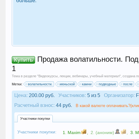
больше.
Продажа волатильности. Подв
Купить
1
Тема в разделе "
Видеокурсы, лекции, вебинары, учебный материал
", создана 
Метки:
волатильности.
июньской
камни
подводные
после
Цена:
200.00 руб.
Участников:
5 из 5
Организатор:
F
Расчетный взнос:
44 руб.
В какой валюте оплачивать?(кли
Участники покупки
Участники покупки:
1.
Maxim
,
2. (аноним)
,
3.
M