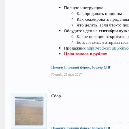
Полную инструкцию:
Как продавать опционы
Как хеджировать проданн
Что делать, если что-то по
сентябрьскую
Обсудите идеи на
Какие позиции открывать н
Есть ли смысл открываться
Продажник
https://red-circule.com/
Цена взноса в рублях
Пожалуй лучший форекс брокер СНГ
FXprofit
,
27 июн 2017
Сбор
Пожалуй лучший форекс брокер СНГ