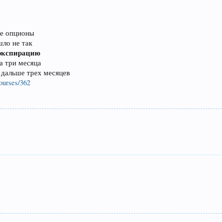
ые опционы
шло не так
 экспирацию
а три месяца
 дальше трех месяцев
courses/362