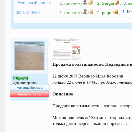
Резервный список:
1. (аноним)
,
2.
Sergei
,
3.
s
3.
Mr
Доп. список:
1. (аноним)
,
2.
pagor
,
Продажа волатильности. Подводные к
22 июня 2017 Вебинар Илья Коровин
FXprofit
начало 22 июня в 19:00
продолжительн
,
Администратор
Команда форума
Описание
Администратор
64.052
Продажа волатильности – вопрос, котор
Можно или нельзя? Кто может продавать
только для диверсификации портфеля?