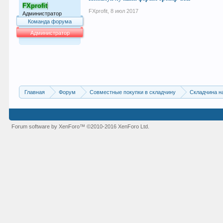
FXprofit
FXprofit
,
8 июл 2017
Администратор
Команда форума
Администратор
64.052
Главная
Форум
Совместные покупки в складчину
Складчина н
Forum software by XenForo™
©2010-2016 XenForo Ltd.