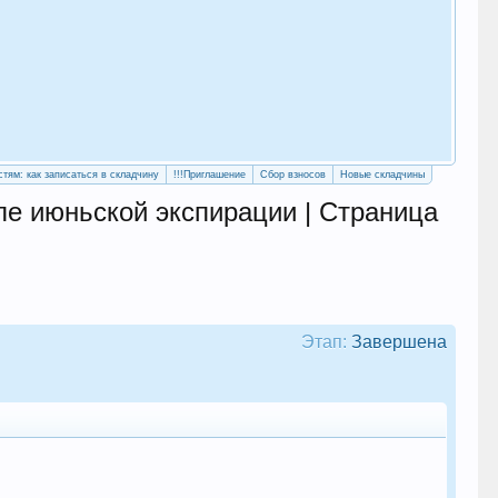
«Уч
сво
стям: как записаться в складчину
!!!Приглашение
Сбор взносов
Новые складчины
е июньской экспирации | Страница
Этап:
Завершена