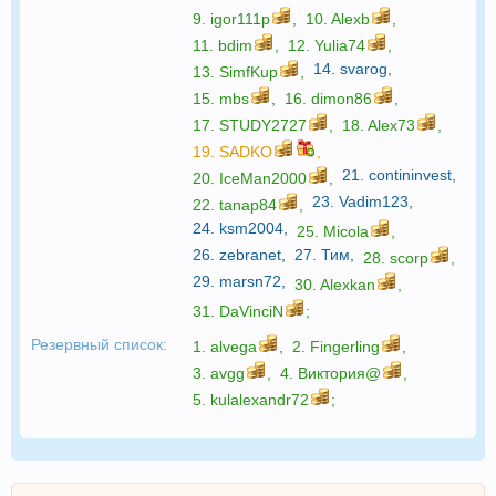
9.
igor111p
,
10.
Alexb
,
11.
bdim
,
12.
Yulia74
,
14.
svarog
,
13.
SimfKup
,
15.
mbs
,
16.
dimon86
,
17.
STUDY2727
,
18.
Alex73
,
19.
SADKO
,
21.
contininvest
,
20.
IceMan2000
,
23.
Vadim123
,
22.
tanap84
,
24.
ksm2004
,
25.
Micola
,
26.
zebranet
,
27.
Тим
,
28.
scorp
,
29.
marsn72
,
30.
Alexkan
,
31.
DaVinciN
;
Резервный список:
1.
alvega
,
2.
Fingerling
,
3.
avgg
,
4.
Виктория@
,
5.
kulalexandr72
;