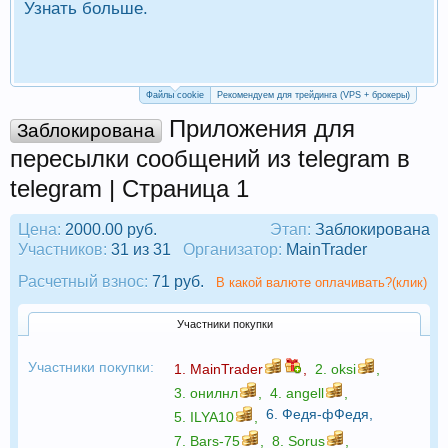
Узнать больше.
П
Р
Файлы cookie
Рекомендуем для трейдинга (VPS + брокеры)
Приложения для
Заблокирована
пересылки сообщений из telegram в
telegram | Страница 1
Цена:
2000.00 руб.
Этап:
Заблокирована
Участников:
31 из 31
Организатор:
MainTrader
Расчетный взнос:
71 руб.
В какой валюте оплачивать?(клик)
Участники покупки
Участники покупки:
1.
MainTrader
,
2.
oksi
,
3.
онилнл
,
4.
angell
,
6.
Федя-фФедя
,
5.
ILYA10
,
7.
Bars-75
,
8.
Sorus
,