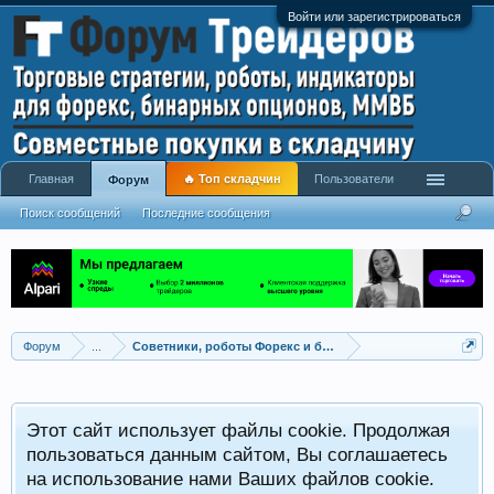
Войти или зарегистрироваться
Главная
🔥 Топ складчин
Пользователи
Форум
Поиск сообщений
Последние сообщения
Форум
...
Советники, роботы Форекс и бинарных опционов
Р
Этот сайт использует файлы cookie. Продолжая
x
С
пользоваться данным сайтом, Вы соглашаетесь
на использование нами Ваших файлов cookie.
V