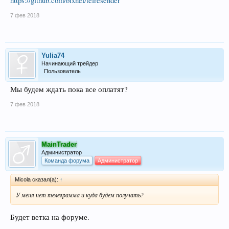
https://github.com/bixnel/telresender
7 фев 2018
Yulia74
Начинающий трейдер
Пользователь
Мы будем ждать пока все оплатят?
7 фев 2018
MainTrader
Администратор
Команда форума
Администратор
Micola сказал(а):
↑
У меня нет телеграмма и куда будем получать?
Будет ветка на форуме.