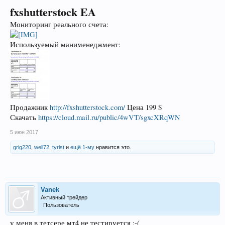
fxshutterstock EA
Мониторинг реального счета:
Используемый манименеджмент:
Продажник
http://fxshutterstock.com/
Цена 199 $
Скачать
https://cloud.mail.ru/public/4wVT/sgxcXRqWN
5 июн 2017
grig220
,
well72
,
tyrist
и
ещё 1-му
нравится это.
Vanek
Активный трейдер
Пользователь
у меня в тетсере мт4 не тестируется :-(