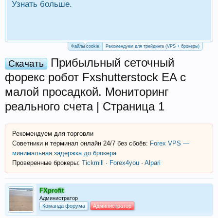
Узнать больше.
П
Р
Файлы cookie
Рекомендуем для трейдинга (VPS + брокеры)
Прибыльный сеточный
Скачать
форекс робот Fxshutterstock EA с
малой просадкой. Мониторинг
реального счета | Страница 1
Рекомендуем для торговли
Советники и терминал онлайн 24/7 без сбоёв:
Forex VPS —
минимальная задержка до брокера
Проверенные брокеры:
Tickmill
·
Forex4you
·
Alpari
FXprofit
Администратор
Команда форума
Администратор