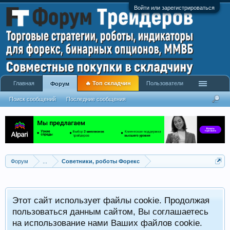
Войти или зарегистрироваться
Главная
🔥 Топ складчин
Пользователи
Форум
Поиск сообщений
Последние сообщения
Форум
...
Советники, роботы Форекс
Р
Этот сайт использует файлы cookie. Продолжая
x
С
пользоваться данным сайтом, Вы соглашаетесь
на использование нами Ваших файлов cookie.
V