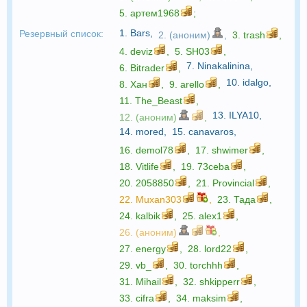
5.
артем1968
;
1.
Bars
,
Резервный список:
2. (аноним)
,
3.
trash
,
4.
deviz
,
5.
SH03
,
7.
Ninakalinina
,
6.
Bitrader
,
10.
idalgo
,
8.
Хан
,
9.
arello
,
11.
The_Beast
,
13.
ILYA10
,
12. (аноним)
,
14.
mored
,
15.
canavaros
,
16.
demol78
,
17.
shwimer
,
18.
Vitlife
,
19.
73ceba
,
20.
2058850
,
21.
Provincial
,
22.
Muxan303
,
23.
Тада
,
24.
kalbik
,
25.
alex1
,
26. (аноним)
,
27.
energy
,
28.
lord22
,
29.
vb_
,
30.
torchhh
,
31.
Mihail
,
32.
shkipperr
,
33.
cifra
,
34.
maksim
,