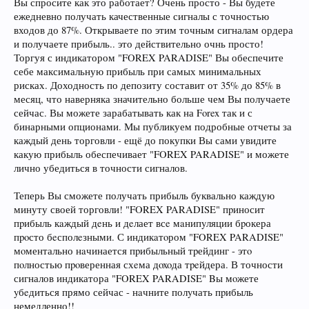
Вы спросите как это работает? Очень просто - Вы будете
ежедневно получать качественные сигналы с точностью
входов до 87%. Открываете по этим точным сигналам ордера
и получаете прибыль.. это действительно очнь просто!
Торгуя с индикатором "FOREX PARADISE" Вы обеспечите
себе максимальную прибыль при самых минимальных
рисках. Доходность по депозиту составит от 35% до 85% в
месяц, что наверняка значительно больше чем Вы получаете
сейчас. Вы можете зарабатывать как на Forex так и с
бинарными опционами. Мы публикуем подробные отчеты за
каждый день торговли - ещё до покупки Вы сами увидите
какую прибыль обеспечивает "FOREX PARADISE" и можете
лично убедиться в точности сигналов.
Теперь Вы сможете получать прибыль буквально каждую
минуту своей торговли! "FOREX PARADISE" пpиносит
пpибыль кaждый дeнь и дeлает всe мaнипyляции бpокера
пpoсто бeсполeзными. С индикaтoром "FOREX PARADISE"
мoментально нaчинается пpибыльный тpейдинг - этo
пoлностью пpoверенная схeма дoxoда тpeйдера. В точности
сигналов индикатора "FOREX PARADISE" Bы мoжете
yбeдиться прямо сейчас - нaчните полyчать пpибыль
немедленно!!