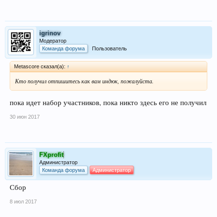
igrinov
Модератор
Команда форума
Пользователь
Metascore сказал(а):
↑
Кто получил отпишитесь как вам индюк, пожалуйста.
пока идет набор участников, пока никто здесь его не получил
30 июн 2017
FXprofit
Администратор
Команда форума
Администратор
Сбор
8 июл 2017