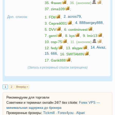
35.
Фанис
,
36. (аноним)
,
37.
zima109
;
2.
acros79
,
Доп. список:
1.
FDtl
,
4.
888sergey888
,
3.
Сергей001
,
5.
DVV
,
6.
contininvest
,
7.
genri
,
8.
kys
,
9.
Imir13
,
10.
osp-75
,
11. (аноним)
,
14.
Aivaz
,
12.
fedy
,
13.
вlaдик
,
15.
666
,
16.
SWITAMIN
,
17.
Garik888
;
(Запись в резервный список запрещена)
1
2
Вперёд >
Рекомендуем для торговли
Советники и терминал онлайн 24/7 без сбоёв:
Forex VPS —
минимальная задержка до брокера
Проверенные брокеры:
Tickmill
·
Forex4you
·
Alpari