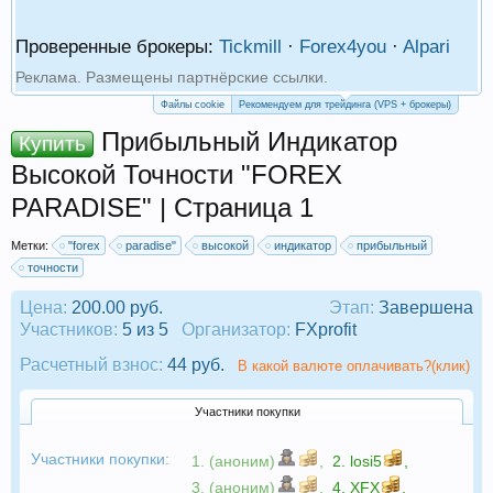
Проверенные брокеры:
Tickmill
·
Forex4you
·
Alpari
Реклама. Размещены партнёрские ссылки.
Файлы cookie
Рекомендуем для трейдинга (VPS + брокеры)
Прибыльный Индикатор
Купить
Высокой Точности "FOREX
PARADISE" | Страница 1
Метки:
"forex
paradise"
высокой
индикатор
прибыльный
точности
Цена:
200.00 руб.
Этап:
Завершена
Участников:
5 из 5
Организатор:
FXprofit
Расчетный взнос:
44 руб.
В какой валюте оплачивать?(клик)
Участники покупки
Участники покупки:
1. (аноним)
,
2.
losi5
,
3. (аноним)
,
4.
XFX
,