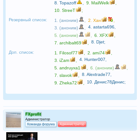
8.
Topazoff
,
9.
MailWelk
,
10.
StreeT
;
Резервный список:
1. (аноним)
,
2.
Хан
,
4.
astarta696
,
3. (аноним)
,
5. (аноним)
,
6.
XFX
,
8.
Djet
;
7.
archibalt69
,
Доп. список:
1.
Filosof77
,
2.
ami74
,
4.
Hunter007
,
3.
iZam
,
5.
andruyxa1
,
6. (аноним)
,
8.
Alextrade77
,
7.
slavok
,
10.
Денис78Денис
;
9.
Zheka72
,
FXprofit
Администратор
Команда форума
Администратор