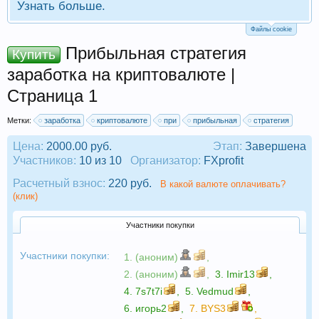
Узнать больше.
Файлы cookie
Прибыльная стратегия
Купить
заработка на криптовалюте |
Страница 1
Метки:
заработка
криптовалюте
при
прибыльная
стратегия
Цена:
2000.00 руб.
Этап:
Завершена
Участников:
10 из 10
Организатор:
FXprofit
Расчетный взнос:
220 руб.
В какой валюте оплачивать?
(клик)
Участники покупки
Участники покупки:
1. (аноним)
,
2. (аноним)
,
3.
Imir13
,
4.
7s7t7i
,
5.
Vedmud
,
6.
игорь2
,
7.
BYS3
,