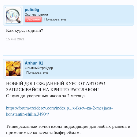
pulio5g
Эксперт рынка
Забанен
Пользователь
Как курс, годный?
15 янв 2021
Arthur_01
Опытный трейдер
Пользователь
НОВЫЙ ДОЛГОЖДАННЫЙ КУРС ОТ АВТОРА!
ЗАПИСЫВАЙСЯ НА КРИПТО-РАССЛАБОН!
С нуля до уверенных иксов за 2 месяца.
https://forum-treiderov.com/index.p...x-iksov-za-2-mesjaca-
konstantin-shilin.34904/
Универсальные точки входа подходящие для любых рынков и
применимые ко всем таймфереймам.