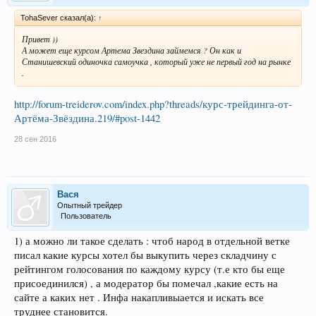
TohaSever сказал(а):
↑
Привет ))
А может еще курсом Артема Звездина займемся ? Он как и
Станишевский одиночка самоучка , который уже не первый год на рынке
.
http://forum-treiderov.com/index.php?threads/курс-трейдинга-от-
Артёма-Звёздина.219/#post-1442
28 сен 2016
Вася
Опытный трейдер
Пользователь
1) а можно ли такое сделать : чтоб народ в отдельной ветке
писал какие курсы хотел бы выкупить через складчину с
рейтингом голосования по каждому курсу (т.е кто бы еще
присоединился) , а модератор бы помечал ,какие есть на
сайте а каких нет . Инфа накапливыается и искать все
труднее становится.