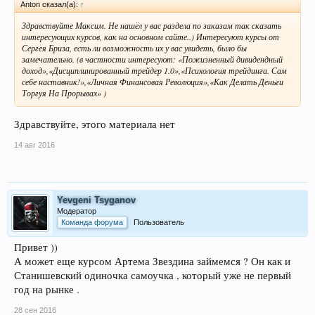
Anton сказал(а):
↑
Здравствуйте Максим. Не нашёл у вас раздела по заказам так сказать
интересующих курсов, как на основном сайте..) Интересуют курсы от
Сергея Бриза, есть ли возможность их у вас увидеть, было бы
замечательно. (в частности интересуют: «Пожизненный дивидендный
доход»,«Дисциплинированный трейдер 1.0»,«Психология трейдинга. Сам
себе наставник!»,«Личная Финансовая Революция»,«Как Делать Деньги
Торгуя На Прорывах» )
Здравствуйте, этого материала нет
14 авг 2016
Yevgeni Tsyganov
Модератор
Команда форума
Пользователь
Привет ))
А может еще курсом Артема Звездина займемся ? Он как и
Станишевский одиночка самоучка , который уже не первый
год на рынке .
28 сен 2016