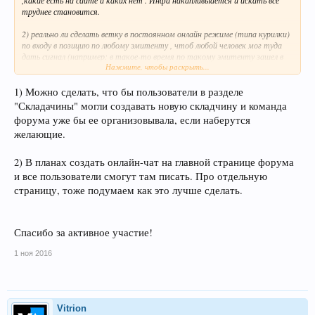
труднее становится.
2) реально ли сделать ветку в постоянном онлайн режиме (типа курилки)
по входу в позицию по любому эмитенту , чтоб любой человек мог туда
дать сигнал (например: в такое-то время по такому эмитенту зашел в
Нажмите, чтобы раскрыть...
ту или в ту сторону) и\или с сигналом "обратите внимание на туда или
на сюда" наподобие сайта трайдингвью . У всех коучеров эта тема
закрытая исключительно на их закрытых чатах. Почему бы не сделать
1) Можно сделать, что бы пользователи в разделе
это все открытым хотя бы на некоторое время с целью привлечения
"Складачины" могли создавать новую складчину и команда
народа.
форума уже бы ее организовывала, если наберутся
желающие.
2) В планах создать онлайн-чат на главной странице форума
и все пользователи смогут там писать. Про отдельную
страницу, тоже подумаем как это лучше сделать.
Спасибо за активное участие!
1 ноя 2016
Vitrion