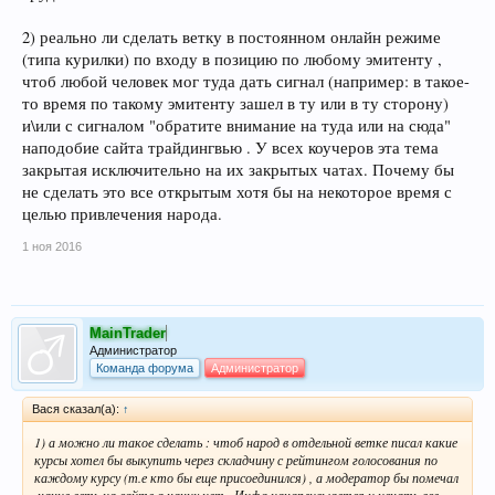
2) реально ли сделать ветку в постоянном онлайн режиме
(типа курилки) по входу в позицию по любому эмитенту ,
чтоб любой человек мог туда дать сигнал (например: в такое-
то время по такому эмитенту зашел в ту или в ту сторону)
и\или с сигналом "обратите внимание на туда или на сюда"
наподобие сайта трайдингвью . У всех коучеров эта тема
закрытая исключительно на их закрытых чатах. Почему бы
не сделать это все открытым хотя бы на некоторое время с
целью привлечения народа.
1 ноя 2016
MainTrader
Администратор
Команда форума
Администратор
Вася сказал(а):
↑
1) а можно ли такое сделать : чтоб народ в отдельной ветке писал какие
курсы хотел бы выкупить через складчину с рейтингом голосования по
каждому курсу (т.е кто бы еще присоединился) , а модератор бы помечал
,какие есть на сайте а каких нет . Инфа накапливыается и искать все