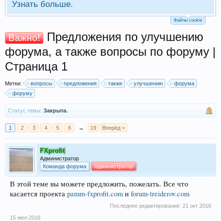
Узнать больше.
Файлы cookie
Предложения по улучшению
Важно!
форума, а также вопросы по форуму |
Страница 1
Метки:
вопросы
предложения
также
улучшению
форума
форуму
Статус темы:
Закрыта.
1
2
3
4
5
6
→
19
Вперёд >
FXprofit
Администратор
Команда форума
Администратор
В этой теме вы можете предложить, пожелать. Все что
касается проекта
pamm-fxprofit.com
и
forum-treiderov.com
Последнее редактирование:
21 окт 2016
15 июл 2016