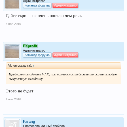
Администратор
Команда форума
Администратор
Дайте скрин - не очень понял о чем речь
4 ноя 2016
FXprofit
Администратор
Команда форума
Администратор
Vitrion сказал(а):
↑
Предложение сделать V.I.P., т.е. возможность бесплатно скачать любую
выкупленную складчину
Этого не будет
4 ноя 2016
Farang
Профессиональный трейдер