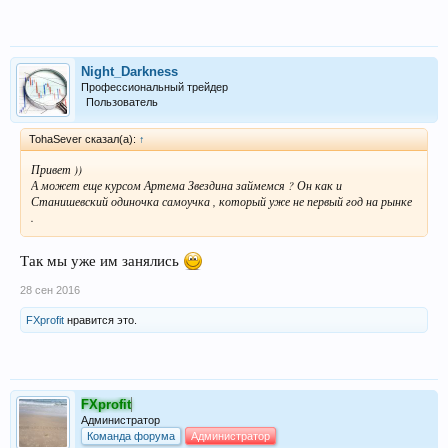
Night_Darkness
Профессиональный трейдер
Пользователь
TohaSever сказал(а):
↑
Привет ))
А может еще курсом Артема Звездина займемся ? Он как и
Станишевский одиночка самоучка , который уже не первый год на рынке
.
Так мы уже им занялись
28 сен 2016
FXprofit
нравится это.
FXprofit
Администратор
Команда форума
Администратор