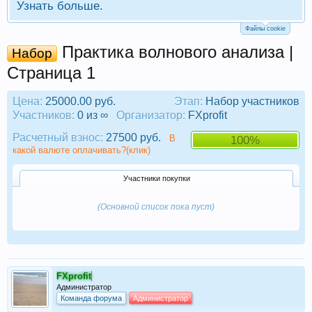
Узнать больше.
Файлы cookie
Практика волнового анализа |
Набор
Страница 1
Цена:
25000.00 руб.
Этап:
Набор участников
Участников:
0 из ∞
Организатор:
FXprofit
Расчетный взнос:
27500 руб.
В
100%
какой валюте оплачивать?(клик)
Участники покупки
(Основной список пока пуст)
FXprofit
Администратор
Команда форума
Администратор