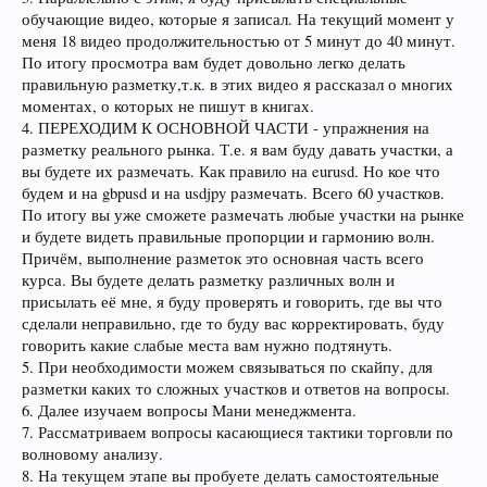
обучающие видео, которые я записал. На текущий момент у
меня 18 видео продолжительностью от 5 минут до 40 минут.
По итогу просмотра вам будет довольно легко делать
правильную разметку,т.к. в этих видео я рассказал о многих
моментах, о которых не пишут в книгах.
4. ПЕРЕХОДИМ К ОСНОВНОЙ ЧАСТИ - упражнения на
разметку реального рынка. Т.е. я вам буду давать участки, а
вы будете их размечать. Как правило на eurusd. Но кое что
будем и на gbpusd и на usdjpy размечать. Всего 60 участков.
По итогу вы уже сможете размечать любые участки на рынке
и будете видеть правильные пропорции и гармонию волн.
Причём, выполнение разметок это основная часть всего
курса. Вы будете делать разметку различных волн и
присылать её мне, я буду проверять и говорить, где вы что
сделали неправильно, где то буду вас корректировать, буду
говорить какие слабые места вам нужно подтянуть.
5. При необходимости можем связываться по скайпу, для
разметки каких то сложных участков и ответов на вопросы.
6. Далее изучаем вопросы Мани менеджмента.
7. Рассматриваем вопросы касающиеся тактики торговли по
волновому анализу.
8. На текущем этапе вы пробуете делать самостоятельные