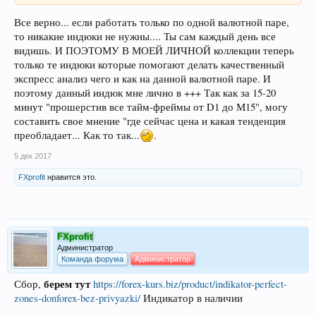
Все верно... если работать только по одной валютной паре,
то никакие индюки не нужны.... Ты сам каждый день все
видишь. И ПОЭТОМУ В МОЕЙ ЛИЧНОЙ коллекции теперь
только те индюки которые помогают делать качественный
экспресс анализ чего и как на данной валютной паре. И
поэтому данный индюк мне лично в +++ Так как за 15-20
минут "прошерстив все тайм-фреймы от D1 до М15", могу
составить свое мнение "где сейчас цена и какая тенденция
преобладает... Как то так...
.
5 дек 2017
FXprofit
нравится это.
FXprofit
Администратор
Команда форума
Администратор
берем тут
Сбор,
https://forex-kurs.biz/product/indikator-perfect-
zones-donforex-bez-privyazki/
Индикатор в наличии