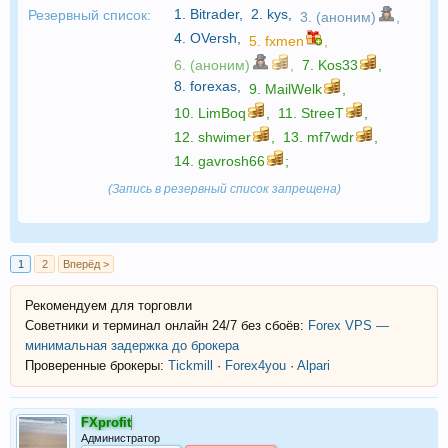
1.
Bitrader
,
2.
kys
,
Резервный список:
3. (аноним)
,
4.
OVersh
,
5.
fxmen
,
6. (аноним)
,
7.
Kos33
,
8.
forexas
,
9.
MailWelk
,
10.
LimBoq
,
11.
StreeT
,
12.
shwimer
,
13.
mf7wdr
,
14.
gavrosh66
;
(Запись в резервный список запрещена)
1
2
Вперёд >
Рекомендуем для торговли
Советники и терминал онлайн 24/7 без сбоёв:
Forex VPS —
минимальная задержка до брокера
Проверенные брокеры:
Tickmill
·
Forex4you
·
Alpari
FXprofit
Администратор