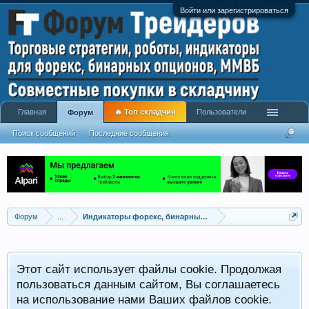
Войти или зарегистрироваться
Главная
🔥 Топ складчин
Пользователи
Форум
Поиск сообщений
Последние сообщения
Форум
...
Индикаторы форекс, бинарных опционов, ММВБ
Р
Этот сайт использует файлы cookie. Продолжая
x
С
пользоваться данным сайтом, Вы соглашаетесь
на использование нами Ваших файлов cookie.
V