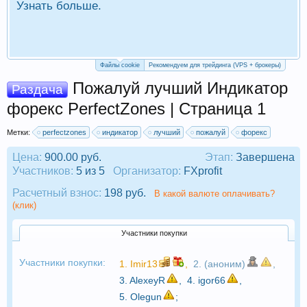
Узнать больше.
П
Р
Файлы cookie
Рекомендуем для трейдинга (VPS + брокеры)
Пожалуй лучший Индикатор
Раздача
форекс PerfectZones | Страница 1
Метки:
perfectzones
индикатор
лучший
пожалуй
форекс
Цена:
900.00 руб.
Этап:
Завершена
Участников:
5 из 5
Организатор:
FXprofit
Расчетный взнос:
198 руб.
В какой валюте оплачивать?
(клик)
Участники покупки
Участники покупки:
1.
Imir13
,
2. (аноним)
,
3.
AlexeyR
,
4.
igor66
,
5.
Olegun
;