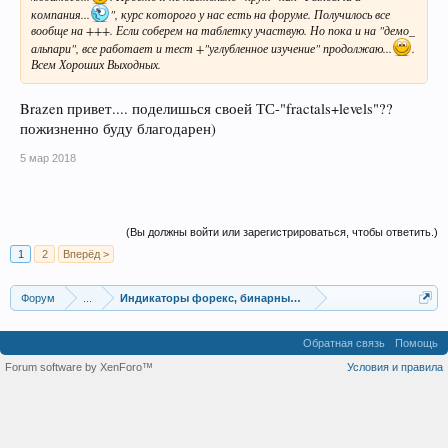
компания...
", курс которого у нас есть на форуме. Получилось все
вообще на +++. Если соберем на таблетку участвую. Но пока и на "демо_
альпари", все работает и тест +"углубленное изучение" продолжаю...
.
Всем Хороших Выходных.
Brazen привет.... поделишься своей ТС-"fractals+levels"??
пожизненно буду благодарен)
5 мар 2018
(Вы должны войти или зарегистрироваться, чтобы ответить.)
1
2
Вперёд >
Форум
...
Индикаторы форекс, бинарных опционов, ММВБ
Обратная связь
Помощь
Forum software by XenForo™
Условия и правила