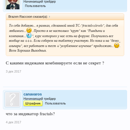
Начинающий трейдер
Пользователь
Brazen Raccoon сказал(а):
↑
То себя добавлю... в рамках, сделанной мной ТС-"fractals+levels", для себя
любимого...
. Просто я не настолько "крут" как "Рындычи и
компания...
", курс которого у нас есть на форуме. Получилось все
вообще на +++. Если соберем на таблетку участвую. Но пока и на "демо_
альпари", все работает и тест +"углубленное изучение" продолжаю...
.
Всем Хороших Выходных.
С какими индюками комбинируете если не секрет ?
3 дек 2017
canavaros
Начинающий трейдер
Штрафник
Пользователь
что за индикатор fractals?
4 дек 2017