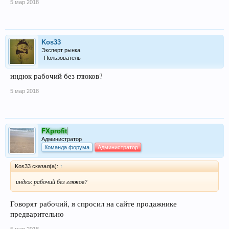
5 мар 2018
Kos33
Эксперт рынка
Пользователь
индюк рабочий без глюков?
5 мар 2018
FXprofit
Администратор
Команда форума
Администратор
Kos33 сказал(а):
↑
индюк рабочий без глюков?
Говорят рабочий, я спросил на сайте продажнике
предварительно