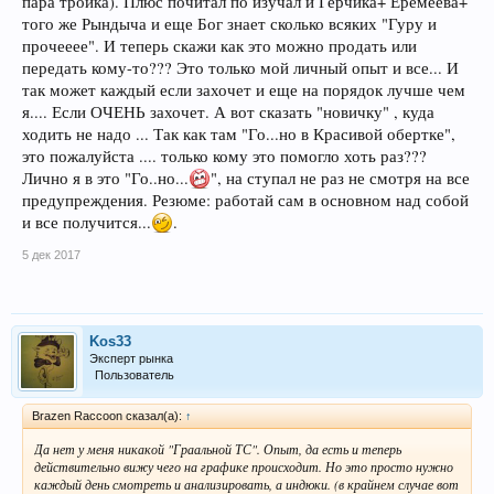
пара тройка). Плюс почитал по изучал и Герчика+ Еремеева+
того же Рындыча и еще Бог знает сколько всяких "Гуру и
прочееее". И теперь скажи как это можно продать или
передать кому-то??? Это только мой личный опыт и все... И
так может каждый если захочет и еще на порядок лучше чем
я.... Если ОЧЕНЬ захочет. А вот сказать "новичку" , куда
ходить не надо ... Так как там "Го...но в Красивой обертке",
это пожалуйста .... только кому это помогло хоть раз???
Лично я в это "Го..но...
", на ступал не раз не смотря на все
предупреждения. Резюме: работай сам в основном над собой
и все получится...
.
5 дек 2017
Kos33
Эксперт рынка
Пользователь
Brazen Raccoon сказал(а):
↑
Да нет у меня никакой "Граальной ТС". Опыт, да есть и теперь
действительно вижу чего на графике происходит. Но это просто нужно
каждый день смотреть и анализировать, а индюки. (в крайнем случае вот