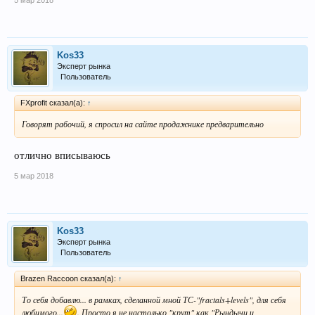
5 мар 2018
Kos33
Эксперт рынка
Пользователь
FXprofit сказал(а):
↑
Говорят рабочий, я спросил на сайте продажнике предварительно
отлично вписываюсь
5 мар 2018
Kos33
Эксперт рынка
Пользователь
Brazen Raccoon сказал(а):
↑
То себя добавлю... в рамках, сделанной мной ТС-"fractals+levels", для себя
любимого...
. Просто я не настолько "крут" как "Рындычи и