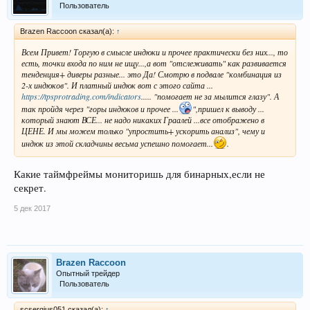
Пользователь
Brazen Raccoon сказал(а):
↑
Всем Привет! Торгую в смысле индюки и прочее практически без них..., то
есть, точки входа по ним не ищу...,а вот "отслеживать" как развивается
тенденция+ диверы разные... это Да! Смотрю в подвале "комбинация из
2-х индюков". И платный индюк вот с этого сайта ...
https://tpsprotrading.com/indicators
..... "помогает не за мылится глазу". А
так пройдя через "горы индюков и прочее ...
",пришел к выводу ...
который знают ВСЕ... не надо никаких Граалей ...все отображено в
ЦЕНЕ. И мы можем только "упростить+ ускорить анализ", чему и
индюк из этой складчины весьма успешно помогает...
.
Какие таймфреймы мониторишь для бинарных,если не
секрет.
5 дек 2017
Brazen Raccoon
Опытный трейдер
Пользователь
scsergius051 сказал(а):
↑