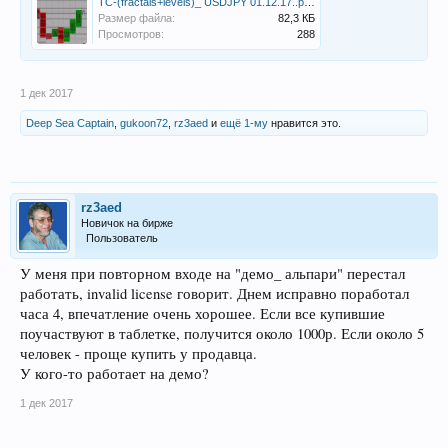
TC-(fractals+levels)_ USDJPY 01.12.17..png
Размер файла:
82,3 КБ
Просмотров:
288
1 дек 2017
Deep Sea Captain
,
gukoon72
,
rz3aed
и
ещё 1-му
нравится это.
rz3aed
Новичок на бирже
Пользователь
У меня при повторном входе на "демо_ альпари" перестал
работать, invalid license говорит. Днем исправно поработал
часа 4, впечатление очень хорошее. Если все купившие
поучаствуют в таблетке, получится около 1000р. Если около 5
человек - проще купить у продавца.
У кого-то работает на демо?
1 дек 2017