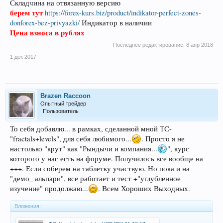
Складчина на отвязанную версию
берем тут
https://forex-kurs.biz/product/indikator-perfect-zones-
donforex-bez-privyazki/
Индикатор в наличии
Цена взноса в рублях
Последнее редактирование:
8 апр 2018
1 дек 2017
Brazen Raccoon
Опытный трейдер
Пользователь
То себя добавлю... в рамках, сделанной мной ТС-
"fractals+levels", для себя любимого...
. Просто я не
настолько "крут" как "Рындычи и компания...
", курс
которого у нас есть на форуме. Получилось все вообще на
+++. Если соберем на таблетку участвую. Но пока и на
"демо_ альпари", все работает и тест +"углубленное
изучение" продолжаю...
. Всем Хороших Выходных.
Вложения: