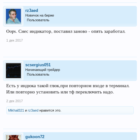
rz3aed
Новичок на бирже
Пользователь
Oops. Снес индикатор, поставил заново - опять заработал.
1 дек 2017
scsergius051
Начинающий трейдер
Пользователь
Есть у индюка такой глюк,при повторном входе в терминал.
Или повторно установить или тф переключить надо.
2 дек 2017
Mikhail321
и
rz3aed
нравится это.
gukoon72