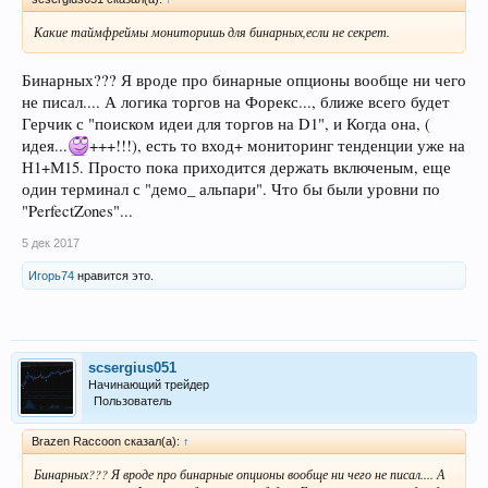
Какие таймфреймы мониторишь для бинарных,если не секрет.
Бинарных??? Я вроде про бинарные опционы вообще ни чего
не писал.... А логика торгов на Форекс..., ближе всего будет
Герчик с "поиском идеи для торгов на D1", и Когда она, (
идея...
+++!!!), есть то вход+ мониторинг тенденции уже на
Н1+М15. Просто пока приходится держать включеным, еще
один терминал с "демо_ альпари". Что бы были уровни по
"PerfectZones"...
5 дек 2017
Игорь74
нравится это.
scsergius051
Начинающий трейдер
Пользователь
Brazen Raccoon сказал(а):
↑
Бинарных??? Я вроде про бинарные опционы вообще ни чего не писал.... А