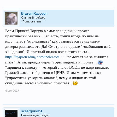
Brazen Raccoon
Опытный трейдер
Пользователь
Всем Привет! Торгую в смысле индюки и прочее
практически без них..., то есть, точки входа по ним не
ищу...,а вот "отслеживать" как развивается тенденция+
диверы разные... это Да! Смотрю в подвале "комбинация из 2-
х индюков". И платный индюк вот с этого сайта ...
https://tpsprotrading.com/indicators
..... "помогает не за мылится
глазу". А так пройдя через "горы индюков и прочее ...
",пришел к выводу ... который знают ВСЕ... не надо никаких
Граалей ...все отображено в ЦЕНЕ. И мы можем только
"упростить+ ускорить анализ", чему и индюк из этой
складчины весьма успешно помогает...
.
4 дек 2017
scsergius051
Начинающий трейдер