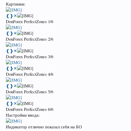
Картинки:
❰
❱
✕
DonForex PerfectZones 1/6
❰
❱
✕
DonForex PerfectZones 2/6
❰
❱
✕
DonForex PerfectZones 3/6
❰
❱
✕
DonForex PerfectZones 4/6
❰
❱
✕
DonForex PerfectZones 5/6
❰
❱
✕
DonForex PerfectZones 6/6
Настройки ввода:
Индикатор отлично показал себя на БО