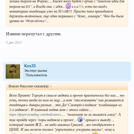
логика торгов на Форекс..., ближе всего будет Герчик с "поиском идеи для
торгов на D1", и Когда она, ( идея...
+++!!!), есть то вход+
мониторинг тенденции уже на Н1+М15. Просто пока приходится
держать включеным, еще один терминал с "демо_ альпари". Что бы были
уровни по "PerfectZones"...
Извини перепутал с другим.
5 дек 2017
Kos33
Эксперт рынка
Пользователь
Brazen Raccoon сказал(а):
↑
Всем Привет! Торгую в смысле индюки и прочее практически без них..., то
есть, точки входа по ним не ищу...,а вот "отслеживать" как развивается
тенденция+ диверы разные... это Да! Смотрю в подвале "комбинация из
2-х индюков". И платный индюк вот с этого сайта ...
https://tpsprotrading.com/indicators
..... "помогает не за мылится глазу". А
так пройдя через "горы индюков и прочее ...
",пришел к выводу ...
который знают ВСЕ... не надо никаких Граалей ...все отображено в
ЦЕНЕ. И мы можем только "упростить+ ускорить анализ", чему и