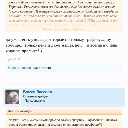
этот + фрактальный + и еще пара тройка). Плюс почитал по изучал и
Герчика+ Еремеева+ того же Рындыча и еще Бог знает сколько всяких
"Гуру и прочееее". И теперь скажи как это можно продать или передать
кому-то??? Это только мой личный опыт и все... И так может каждый
если захочет и еще на порядок лучше чем я.... Если ОЧЕНЬ захочет. А вот
сказать "новичку" , куда ходить не надо ... Так как там "Го...но в
Нажмите, чтобы раскрыть...
Красивой обертке", это пожалуйста .... только кому это помогло хоть
раз??? Лично я в это "Го..но...
", на ступал не раз не смотря на все
да уж.... есть умельцы которые по голому графику.... ну
предупреждения. Резюме: работай сам в основном над собой и все
получится...
.
вообще... только цена и даже машек нет.... и всегда в очень
жирном профите!!)
5 дек 2017
Brazen Raccoon
нравится это.
Brazen Raccoon
Опытный трейдер
Пользователь
Kos33 сказал(а):
↑
да уж.... есть умельцы которые по голому графику.... ну вообще... только
цена и даже машек нет.... и всегда в очень жирном профите!!)