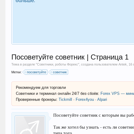
больше.
Посоветуйте советник | Страница 1
Тема в разделе "
Советники, роботы Форекс
", создана пользователем
Antek
,
16 
Метки:
посоветуйте
советник
Рекомендуем для торговли
Советники и терминал онлайн 24/7 без сбоёв:
Forex VPS — мини
Проверенные брокеры:
Tickmill
·
Forex4you
·
Alpari
Посоветуйте советник с которым вы рабо
Так же хотел бы узнать - есть ли советн
типа того.