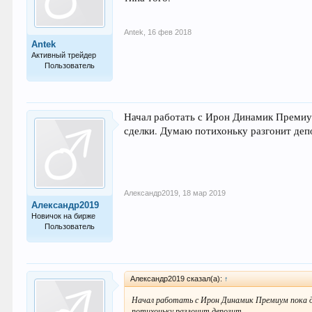
Antek
,
16 фев 2018
Antek
Активный трейдер
Пользователь
80
Начал работать с Ирон Динамик Премиум 
сделки. Думаю потихоньку разгонит деп
Александр2019
,
18 мар 2019
Александр2019
Новичок на бирже
Пользователь
1
Александр2019 сказал(а):
↑
Начал работать с Ирон Динамик Премиум пока дов
потихоньку разгонит депозит.