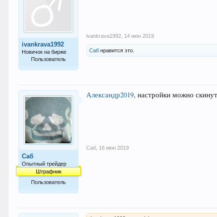
ivankrava1992
,
14 июн 2019
ivankrava1992
Саб
нравится это.
Новичок на бирже
Пользователь
4
Александр2019
, настройки можно скинут
Саб
,
16 июн 2019
Саб
Опытный трейдер
Штрафник
Пользователь
160