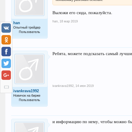
Выложи его сюда, пожалуйста.
han
,
18 мар 2019
han
Опытный трейдер
Пользователь
131
Ребята, можете подсказать самый лучш
ivankrava1992
,
14 июн 2019
ivankrava1992
Новичок на бирже
Пользователь
4
и информацию по нему, чтобы можно бы