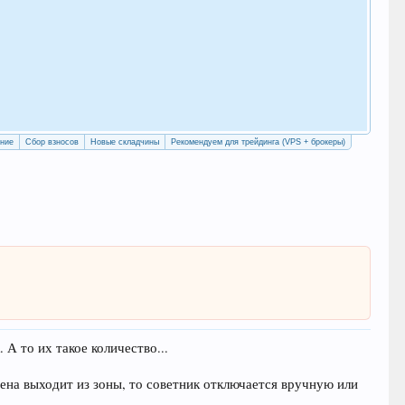
Как
с у
Рег
ение
Сбор взносов
Новые складчины
Рекомендуем для трейдинга (VPS + брокеры)
А то их такое количество...
 цена выходит из зоны, то советник отключается вручную или