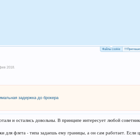
Файлы cookie
!!!Приглаш
фев 2018
.
мальная задержка до брокера
тали и остались довольны. В принципе интересует любой советник. 
ики для флета - типа задаешь ему границы, а он сам работает. Если