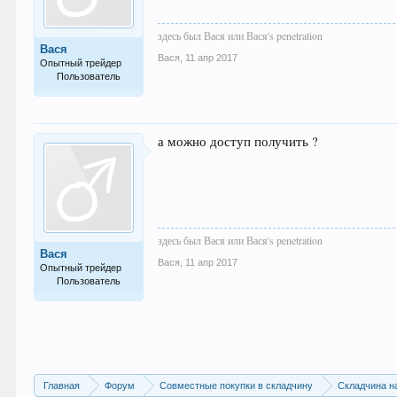
здесь был Вася или Вася's penetration
Вася
Вася
,
11 апр 2017
Опытный трейдер
Пользователь
115
а можно доступ получить ?
здесь был Вася или Вася's penetration
Вася
Вася
,
11 апр 2017
Опытный трейдер
Пользователь
115
Главная
Форум
Совместные покупки в складчину
Складчина н