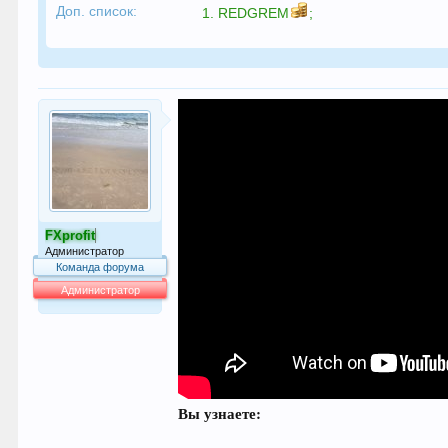
Доп. список:
1.
REDGREM
;
FXprofit
Администратор
Команда форума
Администратор
64.000
Вы узнаете: