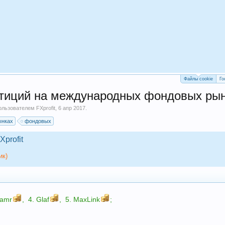
Файлы cookie
Го
тиций на международных фондовых рынк
пользователем
FXprofit
,
6 апр 2017
.
ынках
фондовых
Xprofit
ик)
ramr
,
4.
Glaf
,
5.
MaxLink
;