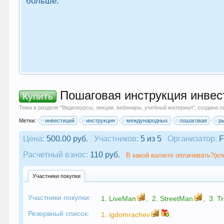
больше.
Пошаговая инструкция инвес
Купить
Тема в разделе "
Видеокурсы, лекции, вебинары, учебный материал
", создана 
Метки:
инвестиций
инструкция
международных
пошаговая
р
Цена:
500.00 руб.
Участников:
5 из 5
Организатор:
F
Расчетный взнос:
110 руб.
В какой валюте оплачивать?(кл
Участники покупки
Участники покупки:
1.
LiveMan
,
2.
StreetMan
,
3.
T
Резервный список:
1.
igdomrachev
;