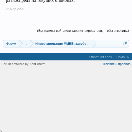
ратиоспреда на текущих опционах.
23 мар 2020
(Вы должны войти или зарегистрироваться, чтобы ответить.)
Форум
...
Инвестирование ММВБ, зарубежные фонды итд
Обратная связь
Помощь
Forum software by XenForo™
Условия и правила
>