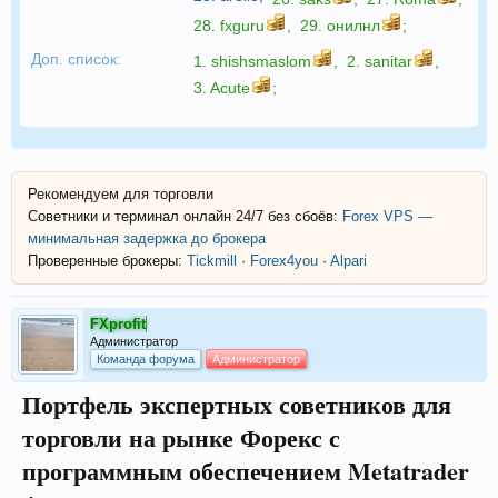
28.
fxguru
,
29.
онилнл
;
Доп. список:
1.
shishsmaslom
,
2.
sanitar
,
3.
Acute
;
Рекомендуем для торговли
Советники и терминал онлайн 24/7 без сбоёв:
Forex VPS —
минимальная задержка до брокера
Проверенные брокеры:
Tickmill
·
Forex4you
·
Alpari
FXprofit
Администратор
Команда форума
Администратор
Портфель экспертных советников для
торговли на рынке Форекс с
программным обеспечением Metatrader