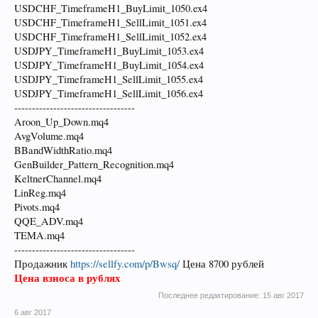
USDCHF_TimeframeH1_BuyLimit_1050.ex4
USDCHF_TimeframeH1_SellLimit_1051.ex4
USDCHF_TimeframeH1_SellLimit_1052.ex4
USDJPY_TimeframeH1_BuyLimit_1053.ex4
USDJPY_TimeframeH1_BuyLimit_1054.ex4
USDJPY_TimeframeH1_SellLimit_1055.ex4
USDJPY_TimeframeH1_SellLimit_1056.ex4
----------------------------------
Aroon_Up_Down.mq4
AvgVolume.mq4
BBandWidthRatio.mq4
GenBuilder_Pattern_Recognition.mq4
KeltnerChannel.mq4
LinReg.mq4
Pivots.mq4
QQE_ADV.mq4
TEMA.mq4
----------------------------------
Продажник
https://sellfy.com/p/Bwsq/
Цена 8700 рублей
Цена взноса в рублях
Последнее редактирование:
15 авг 2017
6 авг 2017