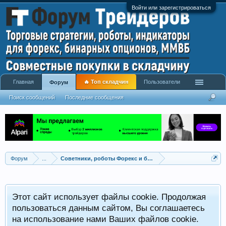
Войти или зарегистрироваться
Главная
🔥 Топ складчин
Пользователи
Форум
Поиск сообщений
Последние сообщения
Форум
...
Советники, роботы Форекс и бинарных опционов
Р
Этот сайт использует файлы cookie. Продолжая
x
С
пользоваться данным сайтом, Вы соглашаетесь
на использование нами Ваших файлов cookie.
V