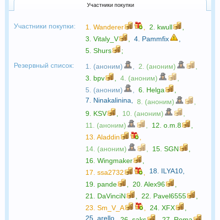
Участники покупки
Участники покупки:
1.
Wanderer
,
2.
kwull
,
3.
Vitaly_V
,
4.
Pammfix
,
5.
Shurs
;
Резервный список:
1. (аноним)
,
2. (аноним)
,
3.
bpv
,
4. (аноним)
,
5. (аноним)
,
6.
Helga
,
7.
Ninakalinina
,
8. (аноним)
,
9.
KSV
,
10. (аноним)
,
11. (аноним)
,
12.
o.m.8
,
13.
Aladdin
,
14. (аноним)
,
15.
SGN
,
16.
Wingmaker
,
18.
ILYA10
,
17.
ssa2732
,
19.
pande
,
20.
Alex96
,
21.
DaVinciN
,
22.
Pavel6555
,
23.
Sm_V_A
,
24.
XFX
,
25.
arello
,
26.
saks
,
27.
Roma
,