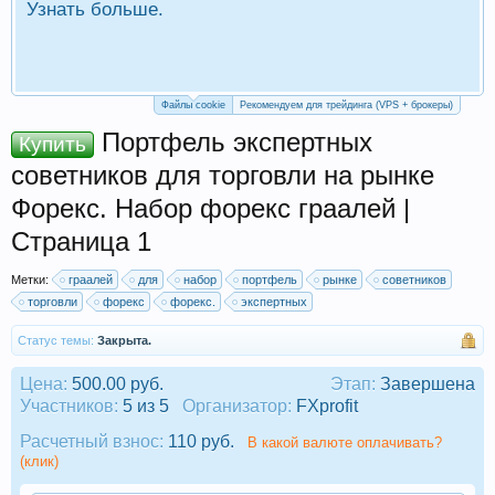
Узнать больше.
П
Р
Файлы cookie
Рекомендуем для трейдинга (VPS + брокеры)
Портфель экспертных
Купить
советников для торговли на рынке
Форекс. Набор форекс граалей |
Страница 1
Метки:
граалей
для
набор
портфель
рынке
советников
торговли
форекс
форекс.
экспертных
Статус темы:
Закрыта.
Цена:
500.00 руб.
Этап:
Завершена
Участников:
5 из 5
Организатор:
FXprofit
Расчетный взнос:
110 руб.
В какой валюте оплачивать?
(клик)