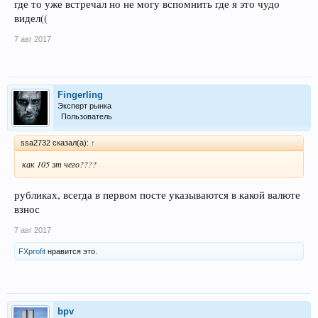
где то уже встречал но не могу вспомнить где я это чудо
видел((
7 авг 2017
Fingerling
Эксперт рынка
Пользователь
ssa2732 сказал(а):
↑
как 105 эт чего????
рубликах, всегда в первом посте указываются в какой валюте
взнос
7 авг 2017
FXprofit
нравится это.
bpv