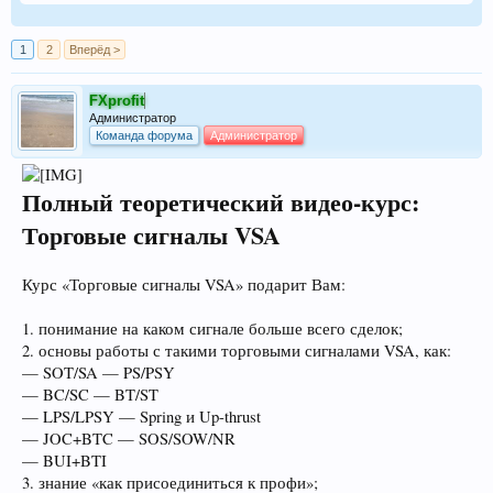
1
2
Вперёд >
FXprofit
Администратор
Команда форума
Администратор
Полный теоретический видео-курс:
Торговые сигналы VSA
Курс «Торговые сигналы VSA» подарит Вам:
1. понимание на каком сигнале больше всего сделок;
2. основы работы с такими торговыми сигналами VSA, как:
— SOT/SA — PS/PSY
— BC/SC — BT/ST
— LPS/LPSY — Spring и Up-thrust
— JOC+BTC — SOS/SOW/NR
— BUI+BTI
3. знание «как присоединиться к профи»;