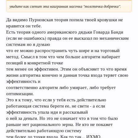
увидите как слетит эта наигранная масочка "толстячка-добрячка".
Да видимо Пурновская теория попила твоей кровушки не
нравится он тебе.
Есть теория одного американского дядьки Говарда Банди
(если не ошибаюсь) правда он ее высказал по механическим
системам но я думаю
что ее можно распространить чуть шире и на торговый
метод. Смысл в том что чем больше алгоритм набирает
позиций в конкретной точке
тем менее он эффективен. Этим он объясняет то что время
жизни алгоритма конечно и данная точка входа теряет свою
эффективность и
соответственно алгоритм либо умирает, либо требует
оптимизации.
Это я к тому, что если у тебя есть действительно
работающая система береги ее, не свети - а если
эффективность упала иди и рассказывай
о ней за деньги. Но это не означает что в том что было
раньше нет рационального зерна. Не кто не покажет
действительно работающую систему
тем более до точки входа. Как то так... ИХМО.