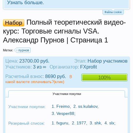
Узнать больше.
Файлы cookie
Полный теоретический видео-
Набор
курс: Торговые сигналы VSA.
Александр Пурнов | Страница 1
Метки:
пурнов
Цена:
23700.00 руб.
Этап:
Набор участников
Участников:
3 из ∞
Организатор:
FXprofit
Расчетный взнос:
8690 руб.
В
100%
какой валюте оплачивать?(клик)
Участники покупки
1.
Freimo
,
2.
ss.kulakov
,
Участники покупки:
3.
Vesper88
;
1.
fxguru
,
2.
1977
,
3.
shk
,
4.
slx
;
Резервный список: