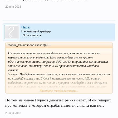
22 янв 2018
Haga
Начинающий трейдер
Пользователь
Жорик_Свиночёсов сказал(а):
↑
Он разбил материал на кучу отдельных тем, так что слушать - не
переслушать. Налил воды ещё. Если раньше боль-менее кратко
объяснялось что такое, например, SOT или SA и принципы возникновения
этих сигналов, то теперь около 8-10 признаков качества каждого
сигнала.
Я акуэл. Вы действительно думаете, что это поможет взять сделку, если
на каждый сигнал у вас будет 8 признаков его качества? Да если их
соблюдать строго все вы не то что профит не заберёте, вы в сделку то
не попадёте никогда. А если попадёте, то в голове будет сидеть заноза:
Нажмите, чтобы раскрыть...
вот же признаки 5 и 6 всё-таки не очень хорошие, наверное, зря вошёл. Не,
ну 1 и 2 то вон какие классные. Это ж с ума можно так сойти. Просто
по психологии реально рехнуться. А ведь сигнал это ещё не всё, есть жеж
Но тем не менее Пурнов деньги с рынка берёт. И он говорит
контекст, есть волны покупок и продаж, которые лучше текущей,
про контекст в котором отрабатываются синалы или нет.
например, по спреду, но сука проигрывают по объёму.
А ещё, вы видели хоть единый раз, чтобы Пурнов взял на рынке какой-
26 янв 2018
нибудь сигнал из тех, которым он обучает не на истории? Вообще хоть