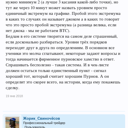
нужно минимум 2 (а лучше 3 касания какой-либо точки), но
тут же через 10 минут может назвать уровнем просто
единичный экстремум на графике. Пробой этого экстремума
в каких то случаях он называет джоком а в каких то говорит
что это просто пробой экстремума (а разница велика, если
нет джока - мы не работаем BTC).
Бедлам в его системе творится на самом деле страшенный,
если досконально разбираться. Уровни трёх порядков
переходят друг в друга по определениям. В основном все
ученики это молча сглатывают, некоторые задают вопросы и
тогда начинается фирменное пурновское хамство в ответ.
Спрашивать бесполезно - такая система. И в чек-листе
должен остаться только единственный пункт - сигнал
хороший тот, который считает хорошим Пурнов. А он
определит это скорее всего, на истории, когда ему покажешь
сделку.
19 янв 2018
Жорик_Свиночёсов
Профессиональный трейдер
Пользователь