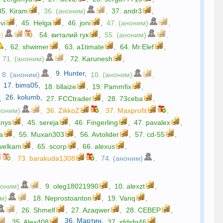
35.
Kiram
,
36. (аноним)
,
37.
andr3
,
vi
,
45.
Helga
,
46.
joni
,
47. (аноним)
,
м)
,
54.
виталий гук
,
55. (аноним)
,
,
62.
shwimer
,
63.
a1timate
,
64.
Mr.Elef
,
71. (аноним)
,
72.
Karunesh
;
9.
Hunter
,
8. (аноним)
,
10. (аноним)
,
17.
bims05
,
18.
bllaize
,
19.
Pammfix
,
26.
kolumb
,
,
27.
FCCtrader
,
28.
73ceba
,
ноним)
,
36.
ZikkoZ
,
37.
Maxprofit
,
anys
,
45.
sereja
,
46.
Fingerling
,
47.
pavalex
,
a
,
55.
Muxan303
,
56.
Avtolider
,
57.
cd-55
,
welkam
,
65.
scorp
,
66.
alexus
,
,
73.
barakuda1308
,
74. (аноним)
,
ноним)
,
9.
oleg18021990
,
10.
alexzt
,
им)
,
18.
Neprostoanton
,
19.
Vanq
,
,
26.
Shmelf
,
27.
Azaqwer
,
28.
CEBEP
,
36.
Мартин
,
,
35.
Alex408
,
37.
sfdsfg46
,