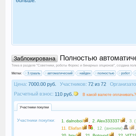
больше.
Полностью автоматичес
Заблокирована
Тема в разделе "
Советники, роботы Форекс и бинарных опционов
", создана по
Метки:
3.грааль
автоматический
найден
полностью
робот
Цена:
7000.00 руб.
Участников:
72 из 72
Организато
Расчетный взнос:
110 руб.
В какой валюте оплачивать?
Участники покупки
Участники покупки:
1.
dalnoboi
,
2.
Alex333337
,
3. 
11.
Eliafan
,
12. (аноним)
20.
bpv
,
21.
Botovod
,
22.
VIT1