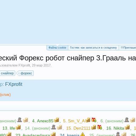
Файлы cookie
Гостям: как записаться в складчину
!!!Приглаш
кий Форекс робот снайпер 3.Грааль на
льзователем
FXprofit
,
29 мар 2017
.
снайпер
форекс
р:
FXprofit
(клик)
(аноним)
,
4.
Алекс85
,
5.
Sm_V_A
,
6. (аноним)
,
13.
life
,
14. (аноним)
,
15.
Den2111
,
16.
Nikita
,
980
,
23.
Avadacedavra
,
24.
ksenia
,
25. (аноним)
,
26