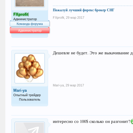
Пожалуй лучший форекс брокер СНГ
FXprofit
FXprofit
,
29 мар 2017
Администратор
Команда форума
Администратор
64.014
Дешевле не будет. Это же выкачивание де
Mari-ya
,
29 мар 2017
Mari-ya
Опытный трейдер
Пользователь
180
интересно со 100$ сколько он разгонит?