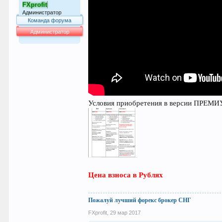
FXprofit
Администратор
Команда форума
Администратор
64.014
Условия приобретения в версии ПРЕМ
Цена взноса в Рублях
Пожалуй лучший форекс брокер СНГ
FXprofit
,
29 мар 2017