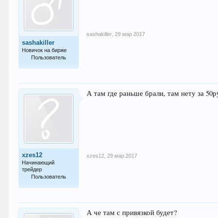
sashakiller
,
29 мар 2017
sashakiller
Новичок на бирже
Пользователь
5
А там где раньше брали, там нету за 50
xzes12
xzes12
,
29 мар 2017
Начинающий
трейдер
Пользователь
38
А че там с привязкой будет?