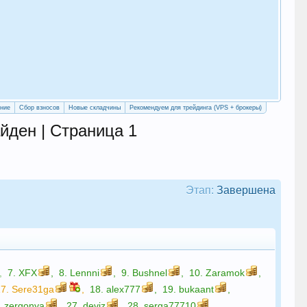
«Уч
сво
ение
Сбор взносов
Новые складчины
Рекомендуем для трейдинга (VPS + брокеры)
йден | Страница 1
Этап:
Завершена
,
7.
XFX
,
8.
Lennni
,
9.
Bushnel
,
10.
Zaramok
,
17.
Sere31ga
,
18.
alex777
,
19.
bukaant
,
.
zergonya
,
27.
deviz
,
28.
serga77710
,