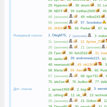
29.
Hyperion
,
30.
doom
,
31.
Le
38.
NEFF
,
39.
IceMan2000
,
40
48. (аноним)
,
49.
mfkzt243
,
56. (аноним)
,
57.
Scoobdoo
65.
SH03
,
66.
Parker
,
67.
t
1.
OlegM75
,
Резервный список:
2. (аноним)
,
3.
maks
11. (аноним)
,
12.
Артем_П
20. (аноним)
,
21. (аноним)
29.
Ганс
,
30.
fish2016
,
31.
tra
39.
andromeda113
,
38.
speks
,
40
48.
newvasuki
,
49.
vik134
,
58.
Marta
,
59.
Хан
,
60.
Rus
67. (аноним)
,
68.
Igor731
,
75.
ale2xw
,
76.
liudles
,
77.
dall
3.
werwt
Доп. список:
1.
артем1968
,
2.
bsg
,
11.
othing
,
12.
vb_
,
13.
technol
20. (аноним)
,
21.
Grikon
,
2
29.
Oprya85
,
30.
smarty
,
31.
G