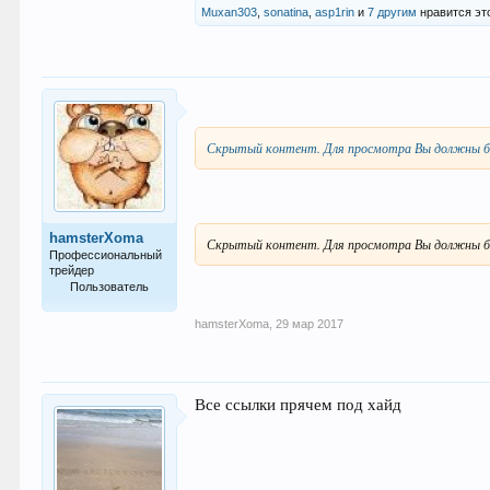
Muxan303
,
sonatina
,
asp1rin
и
7 другим
нравится эт
Скрытый контент. Для просмотра Вы должны б
hamsterXoma
Скрытый контент. Для просмотра Вы должны б
Профессиональный
трейдер
Пользователь
304
hamsterXoma
,
29 мар 2017
Все ссылки прячем под хайд