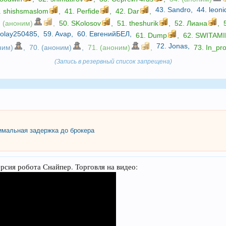
43.
Sandro
,
44.
leon
.
shishsmaslom
,
41.
Perfide
,
42.
Dar
,
. (аноним)
,
50.
SKolosov
,
51.
theshurik
,
52.
Лиана
,
kolay250485
,
59.
Avap
,
60.
ЕвгенийБЕЛ
,
61.
Dump
,
62.
SWITAMI
72.
Jonas
,
ним)
,
70. (аноним)
,
71. (аноним)
,
73.
In_pr
(Запись в резервный список запрещена)
мальная задержка до брокера
сия робота Снайпер. Торговля на видео: