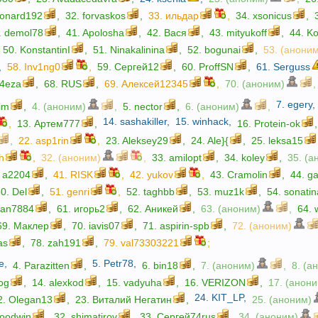
onard192
,
32.
forvaskos
,
33.
ильдар
,
34.
xsonicus
,
.
demol78
,
41.
Apolosha
,
42.
Вася
,
43.
mityukoff
,
44.
Ko
50.
KonstantinI
,
51.
Ninakalinina
,
52.
bogunai
,
53. (анони
,
58.
Inv1ng0
,
59.
Сергей12
,
60.
ProffSN
,
61.
Serguss
a4eza
,
68.
RUS
,
69.
Алексей12345
,
70. (аноним)
,
7.
egery
,
im
,
4. (аноним)
,
5.
nector
,
6. (аноним)
,
14.
sashakiller
,
15.
winhack
,
,
13.
Артем777
,
16.
Protein-ok
,
,
22.
asp1rin
,
23.
Aleksey29
,
24.
Ale}{
,
25.
leksa15
sh
,
32. (аноним)
,
33.
amilopt
,
34.
koley
,
35. (а
.
a2204
,
41.
RISK
,
42.
yukov
,
43.
Cramolin
,
44.
g
50.
Del
,
51.
genri
,
52.
taghbb
,
53.
muz1k
,
54.
sonatin
lan7884
,
61.
игорь2
,
62.
Аникей
,
63. (аноним)
,
64.
69.
Маклер
,
70.
iavis07
,
71.
aspirin-spb
,
72. (аноним)
as
,
78.
zah191
,
79.
val73303221
;
e
,
5.
Petr78
,
4.
Parazitten
,
6.
bin18
,
7. (аноним)
,
8. (а
og
,
14.
alexkod
,
15.
vadyuha
,
16.
VERIZON
,
17. (анон
24.
KIT_LP
,
2.
Olegan13
,
23.
Виталий Негатин
,
25. (аноним)
oodwin
,
32.
shimatirov
,
33.
Сергей74rus
,
34. (аноним)