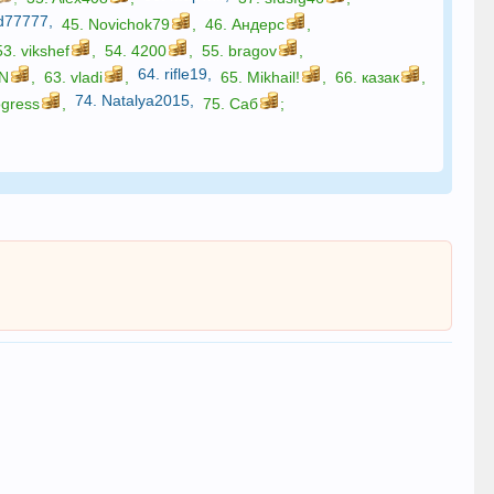
id77777
,
45.
Novichok79
,
46.
Андерс
,
53.
vikshef
,
54.
4200
,
55.
bragov
,
64.
rifle19
,
N
,
63.
vladi
,
65.
Mikhail!
,
66.
казак
,
74.
Natalya2015
,
ogress
,
75.
Саб
;