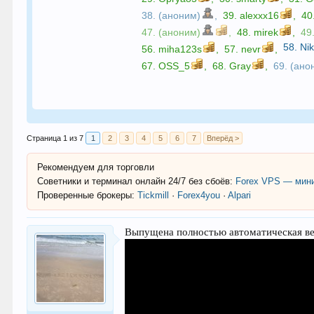
38. (аноним)
,
39.
alexxx16
,
40
47. (аноним)
,
48.
mirek
,
49
58.
Ni
56.
miha123s
,
57.
nevr
,
67.
OSS_5
,
68.
Gray
,
69. (ано
Страница 1 из 7
1
2
3
4
5
6
7
Вперёд >
Рекомендуем для торговли
Советники и терминал онлайн 24/7 без сбоёв:
Forex VPS — мини
Проверенные брокеры:
Tickmill
·
Forex4you
·
Alpari
Выпущена полностью автоматическая вер