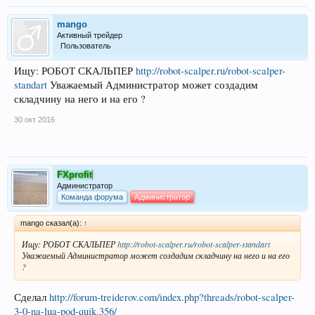
mango
Активный трейдер
Пользователь
Ищу: РОБОТ СКАЛЬПЕР
http://robot-scalper.ru/robot-scalper-
standart
Уважаемый Администратор может создадим
складчину на него и на его ?
30 окт 2016
FXprofit
Администратор
Команда форума
Администратор
mango сказал(а):
↑
Ищу: РОБОТ СКАЛЬПЕР
http://robot-scalper.ru/robot-scalper-standart
Уважаемый Администратор может создадим складчину на него и на его
?
Сделал
http://forum-treiderov.com/index.php?threads/robot-scalper-
3-0-na-lua-pod-quik.356/