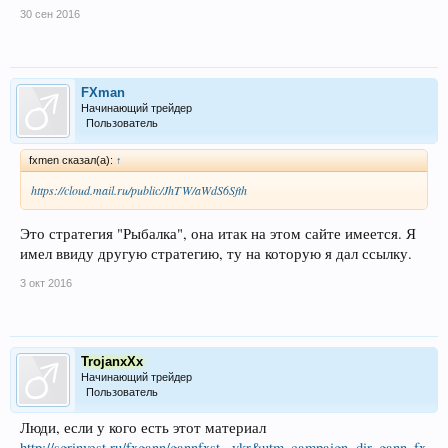
30 сен 2016
FXman
Начинающий трейдер
Пользователь
fxmen сказал(а):
↑
https://cloud.mail.ru/public/JhTW/aWdS6Sfth
Это стратегия "Рыбалка", она итак на этом сайте имеется. Я
имел ввиду другую стратегию, ту на которую я дал ссылку.
3 окт 2016
TrojanxXx
Начинающий трейдер
Пользователь
Люди, если у кого есть этот материал
http://sgrinvest.ru/fxgann/gannfxst...ykr&utm_campaign=dir_gann_fx