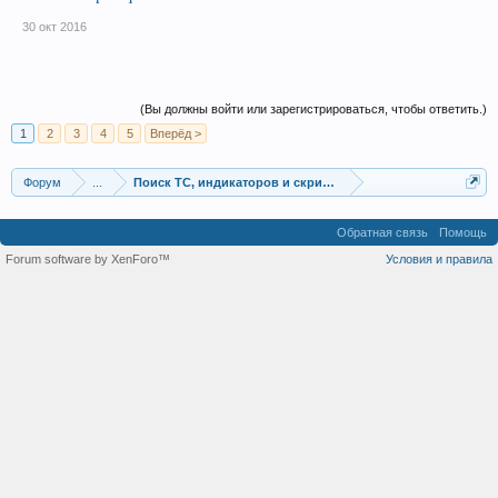
30 окт 2016
(Вы должны войти или зарегистрироваться, чтобы ответить.)
1
2
3
4
5
Вперёд >
Форум
...
Поиск ТС, индикаторов и скриптов
Обратная связь
Помощь
Forum software by XenForo™
Условия и правила