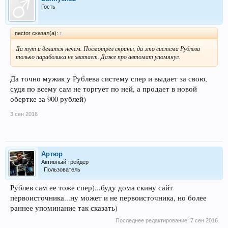
Гость
nector сказал(а):
↑
Да тут и делится нечем. Посмотрел скрины, да это система Рублева
только параболика не хватает. Даже про автомат упомянул.
Да точно мужик у Рублева систему спер и выдает за свою,
судя по всему сам не торгует по ней, а продает в новой
обертке за 900 рублей)
3 сен 2016
Артюр
Активный трейдер
Пользователь
Рублев сам ее тоже спер)...буду дома скину сайт
первоисточника...ну может и не первоисточника, но более
раннее упоминание так сказать)
Последнее редактирование:
7 сен 2016