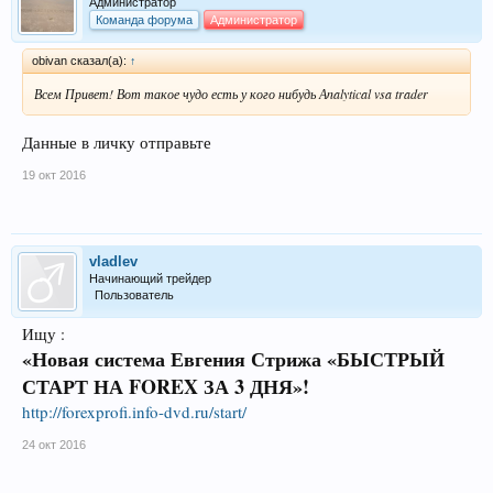
Администратор
Команда форума
Администратор
obivan сказал(а):
↑
Всем Привет! Вот такое чудо есть у кого нибудь Аnalytical vsa trader
Данные в личку отправьте
19 окт 2016
vladlev
Начинающий трейдер
Пользователь
Ищу :
«Новая система Евгения Стрижа «БЫСТРЫЙ
СТАРТ НА FOREX ЗА 3 ДНЯ»!
http://forexprofi.info-dvd.ru/start/
24 окт 2016