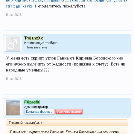
strategii_kzykr_1
-поделитесь пожалуйста
5 окт 2016
TrojanxXx
Начинающий трейдер
Пользователь
У меня есть скрипт углов Ганна от Кирилла Боровского -но
его нужно вылечить от жадности (привязка к счету) .Есть ли
народные умельцы???
5 окт 2016
FXprofit
Администратор
Команда форума
Администратор
TrojanxXx сказал(а):
↑
У меня есть скрипт углов Ганна от Кирилла Боровского -но его нужно