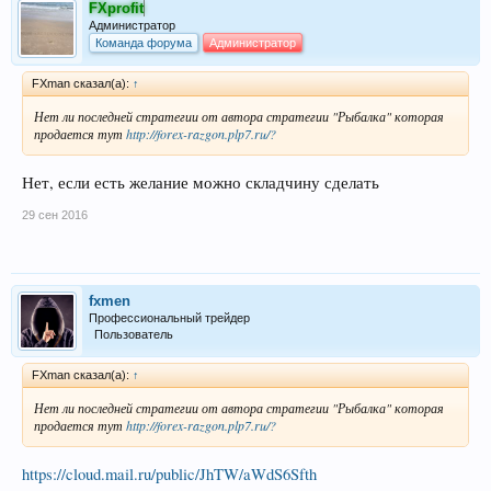
FXprofit
Администратор
Команда форума
Администратор
FXman сказал(а):
↑
Нет ли последней стратегии от автора стратегии "Рыбалка" которая
продается тут
http://forex-razgon.plp7.ru/?
Нет, если есть желание можно складчину сделать
29 сен 2016
fxmen
Профессиональный трейдер
Пользователь
FXman сказал(а):
↑
Нет ли последней стратегии от автора стратегии "Рыбалка" которая
продается тут
http://forex-razgon.plp7.ru/?
https://cloud.mail.ru/public/JhTW/aWdS6Sfth