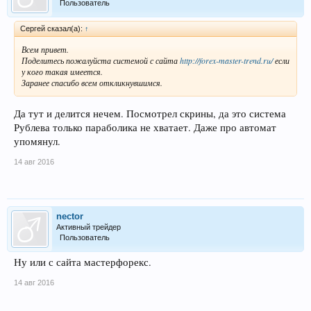
Пользователь
Сергей сказал(а):
↑
Всем привет.
Поделитесь пожалуйста системой с сайта
http://forex-master-trend.ru/
если
у кого такая имеется.
Заранее спасибо всем откликнувшимся.
Да тут и делится нечем. Посмотрел скрины, да это система
Рублева только параболика не хватает. Даже про автомат
упомянул.
14 авг 2016
nector
Активный трейдер
Пользователь
Ну или с сайта мастерфорекс.
14 авг 2016