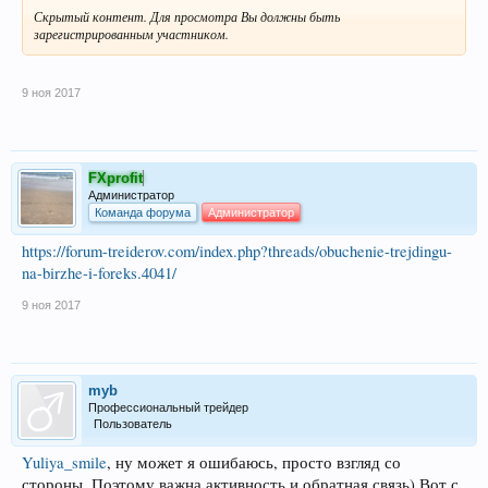
Скрытый контент. Для просмотра Вы должны быть
зарегистрированным участником.
9 ноя 2017
FXprofit
Администратор
Команда форума
Администратор
https://forum-treiderov.com/index.php?threads/obuchenie-trejdingu-
na-birzhe-i-foreks.4041/
9 ноя 2017
myb
Профессиональный трейдер
Пользователь
Yuliya_smile
, ну может я ошибаюсь, просто взгляд со
стороны. Поэтому важна активность и обратная связь) Вот с