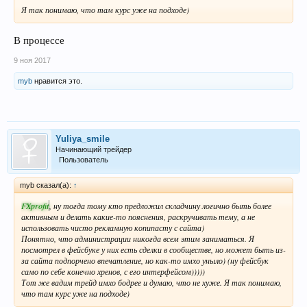
Я так понимаю, что там курс уже на подходе)
В процессе
9 ноя 2017
myb
нравится это.
Yuliya_smile
Начинающий трейдер
Пользователь
myb сказал(а):
↑
FXprofit
, ну тогда тому кто предложил складчину логично быть более
активным и делать какие-то пояснения, раскручивать тему, а не
использовать чисто рекламную копипасту с сайта)
Понятно, что администрации никогда всем этим заниматься. Я
посмотрел в фейсбуке у них есть сделки в сообществе, но может быть из-
за сайта подпорчено впечатление, но как-то имхо уныло) (ну фейсбук
само по себе конечно хренов, с его интерфейсом)))))
Тот же вадим трейд имхо бодрее и думаю, что не хуже. Я так понимаю,
что там курс уже на подходе)