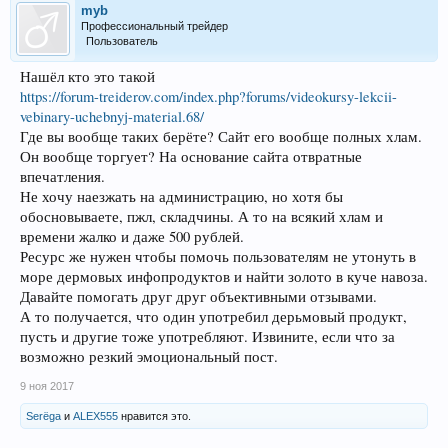
myb
Профессиональный трейдер
Пользователь
Нашёл кто это такой
https://forum-treiderov.com/index.php?forums/videokursy-lekcii-
vebinary-uchebnyj-material.68/
Где вы вообще таких берёте? Сайт его вообще полных хлам.
Он вообще торгует? На основание сайта отвратные
впечатления.
Не хочу наезжать на администрацию, но хотя бы
обосновываете, пжл, складчины. А то на всякий хлам и
времени жалко и даже 500 рублей.
Ресурс же нужен чтобы помочь пользователям не утонуть в
море дермовых инфопродуктов и найти золото в куче навоза.
Давайте помогать друг друг объективными отзывами.
А то получается, что один употребил дерьмовый продукт,
пусть и другие тоже употребляют. Извините, если что за
возможно резкий эмоциональный пост.
9 ноя 2017
Serёga
и
ALEX555
нравится это.