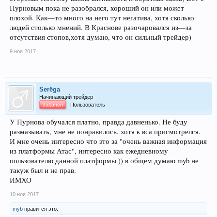
Пурновым пока не разобрался, хороший он или может
плохой. Как—то много на него тут негатива, хотя сколько
людей столько мнений. В Краснове разочаровался из—за
отсутствия стопов,хотя думаю, что он сильный трейдер)
9 ноя 2017
Serёga
Начинающий трейдер
Забанен
Пользователь
У Пурнова обучался платно, правда давненько. Не буду
размазывать, мне не понравилось, хотя к вса присмотрелся.
И мне очень интересно что это за "очень важная информация
из платформы Атас", интересно как ежедневному
пользователю данной платформы )) в общем думаю myb не
такуж был и не прав.
ИМХО
10 ноя 2017
myb
нравится это.