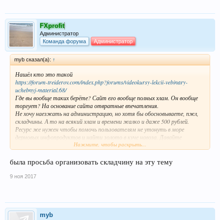
FXprofit
Администратор
Команда форума
Администратор
myb сказал(а):
↑
Нашёл кто это такой
https://forum-treiderov.com/index.php?forums/videokursy-lekcii-vebinary-
uchebnyj-material.68/
Где вы вообще таких берёте? Сайт его вообще полных хлам. Он вообще
торгует? На основание сайта отвратные впечатления.
Не хочу наезжать на администрацию, но хотя бы обосновываете, пжл,
складчины. А то на всякий хлам и времени жалко и даже 500 рублей.
Ресурс же нужен чтобы помочь пользователям не утонуть в море
дермовых инфопродуктов и найти золото в куче навоза. Давайте
Нажмите, чтобы раскрыть...
помогать друг друг объективными отзывами.
А то получается, что один употребил дерьмовый продукт, пусть и другие
тоже употребляют. Извините, если что за возможно резкий
была просьба организовать складчину на эту тему
эмоциональный пост.
9 ноя 2017
myb