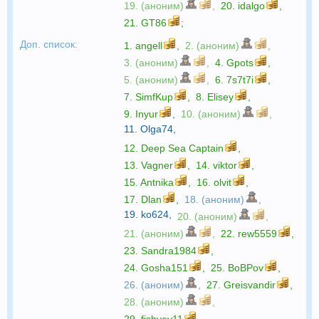
19. (аноним)
,
20.
idalgo
,
21.
GT86
;
Доп. список:
1.
angell
,
2. (аноним)
,
3. (аноним)
,
4.
Gpots
,
5. (аноним)
,
6.
7s7t7i
,
7.
SimfKup
,
8.
Elisey
,
9.
Inyur
,
10. (аноним)
,
11.
Olga74
,
12.
Deep Sea Captain
,
13.
Vagner
,
14.
viktor
,
15.
Antnika
,
16.
olvit
,
17.
Dlan
,
18. (аноним)
,
19.
ko624
,
20. (аноним)
,
21. (аноним)
,
22.
rew5559
,
23.
Sandra1984
,
24.
Gosha151
,
25.
BoBPov
,
26. (аноним)
,
27.
Greisvandir
,
28. (аноним)
,
29.
fishyey11
,