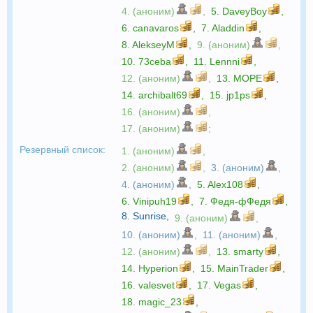
4. (аноним)
,
5.
DaveyBoy
,
6.
canavaros
,
7.
Aladdin
,
8.
AlekseyM
,
9. (аноним)
,
10.
73ceba
,
11.
Lennni
,
12. (аноним)
,
13.
МОРЕ
,
14.
archibalt69
,
15.
jp1ps
,
16. (аноним)
,
17. (аноним)
;
Резервный список:
1. (аноним)
,
2. (аноним)
,
3. (аноним)
,
4. (аноним)
,
5.
Alex108
,
6.
Vinipuh19
,
7.
Федя-фФедя
,
8.
Sunrise
,
9. (аноним)
,
10. (аноним)
,
11. (аноним)
,
12. (аноним)
,
13.
smarty
,
14.
Hyperion
,
15.
MainTrader
,
16.
valesvet
,
17.
Vegas
,
18.
magic_23
,