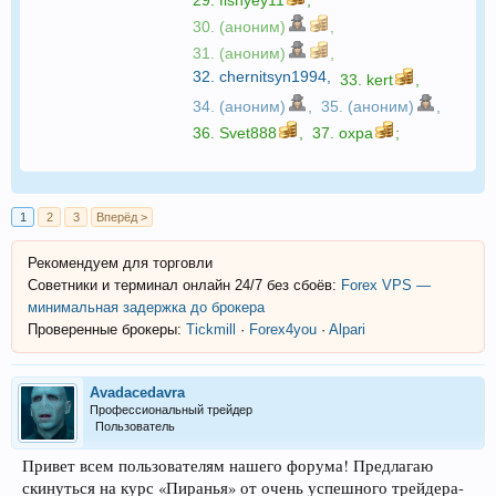
30. (аноним)
,
31. (аноним)
,
32.
chernitsyn1994
,
33.
kert
,
34. (аноним)
,
35. (аноним)
,
36.
Svet888
,
37.
oxpa
;
1
2
3
Вперёд >
Рекомендуем для торговли
Советники и терминал онлайн 24/7 без сбоёв:
Forex VPS —
минимальная задержка до брокера
Проверенные брокеры:
Tickmill
·
Forex4you
·
Alpari
Avadacedavra
Профессиональный трейдер
Пользователь
Привет всем пользователям нашего форума! Предлагаю
скинуться на курс «Пиранья» от очень успешного трейдера-