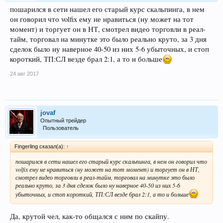
пошарился в сети нашел его старый курс скальпинга, в нем
он говорил что volfix ему не нравиться (ну может на тот
момент) и торгует он в НТ, смотрел видео торговли в реал-
тайм, торговал на минутке это было реально круто, за 3 дня
сделок было ну наверное 40-50 из них 5-6 убыточных, и стоп
короткий, ТП:СЛ везде брал 2:1, а то и больше
24 авг 2017
jovaf
Опытный трейдер
Пользователь
Fingerling сказал(а):
↑
пошарился в сети нашел его старый курс скальпинга, в нем он говорил что
volfix ему не нравиться (ну может на тот момент) и торгует он в НТ,
смотрел видео торговли в реал-тайм, торговал на минутке это было
реально круто, за 3 дня сделок было ну наверное 40-50 из них 5-6
убыточных, и стоп короткий, ТП:СЛ везде брал 2:1, а то и больше
Да, крутой чел, как-то общался с ним по скайпу.