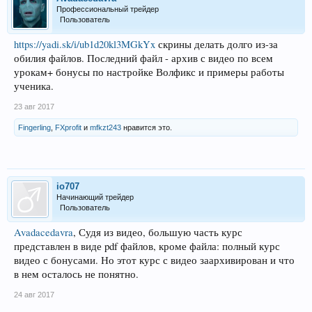
Профессиональный трейдер
Пользователь
https://yadi.sk/i/ub1d20kl3MGkYx
скрины делать долго из-за
обилия файлов. Последний файл - архив с видео по всем
урокам+ бонусы по настройке Волфикс и примеры работы
ученика.
23 авг 2017
Fingerling
,
FXprofit
и
mfkzt243
нравится это.
io707
Начинающий трейдер
Пользователь
Avadacedavra
, Судя из видео, большую часть курс
представлен в виде pdf файлов, кроме файла: полный курс
видео с бонусами. Но этот курс с видео заархивирован и что
в нем осталось не понятно.
24 авг 2017