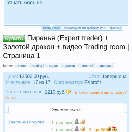
Узнать больше.
П
Р
Файлы cookie
Рекомендуем для трейдинга (VPS + брокеры)
Пиранья (Еxpert treder) +
Купить
Золотой дракон + видео Trading room |
Страница 1
Метки:
room
trading
видео
дракон
золотой
пиранья
Цена:
12500.00 руб.
Этап:
Завершена
Участников:
17 из 17
Организатор:
FXprofit
Расчетный взнос:
1210 руб.
В какой валюте оплачивать?
(клик)
Участники покупки
Участники покупки:
1. (аноним)
,
2. (аноним)
,
3.
igor66
,