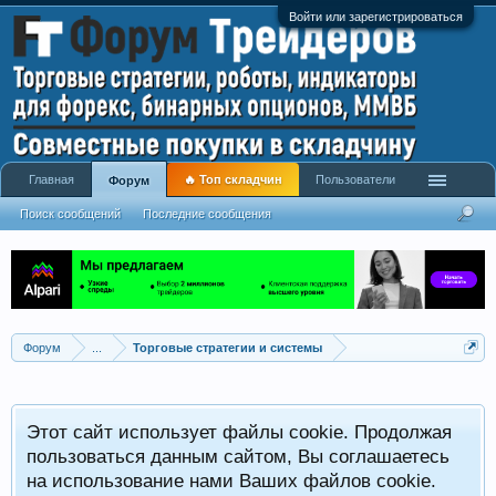
Войти или зарегистрироваться
Главная
🔥 Топ складчин
Пользователи
Форум
Поиск сообщений
Последние сообщения
Форум
...
Торговые стратегии и системы
Р
Этот сайт использует файлы cookie. Продолжая
x
С
пользоваться данным сайтом, Вы соглашаетесь
на использование нами Ваших файлов cookie.
V