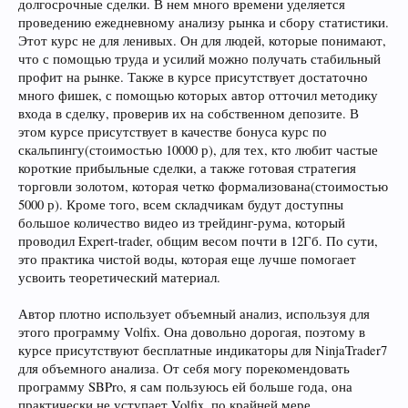
долгосрочные сделки. В нем много времени уделяется
проведению ежедневному анализу рынка и сбору статистики.
Этот курс не для ленивых. Он для людей, которые понимают,
что с помощью труда и усилий можно получать стабильный
профит на рынке. Также в курсе присутствует достаточно
много фишек, с помощью которых автор отточил методику
входа в сделку, проверив их на собственном депозите. В
этом курсе присутствует в качестве бонуса курс по
скальпингу(стоимостью 10000 р), для тех, кто любит частые
короткие прибыльные сделки, а также готовая стратегия
торговли золотом, которая четко формализована(стоимостью
5000 р). Кроме того, всем складчикам будут доступны
большое количество видео из трейдинг-рума, который
проводил Expert-trader, общим весом почти в 12Гб. По сути,
это практика чистой воды, которая еще лучше помогает
усвоить теоретический материал.
Автор плотно использует объемный анализ, используя для
этого программу Volfix. Она довольно дорогая, поэтому в
курсе присутствуют бесплатные индикаторы для NinjaTrader7
для объемного анализа. От себя могу порекомендовать
программу SBPro, я сам пользуюсь ей больше года, она
практически не уступает Volfix, по крайней мере,