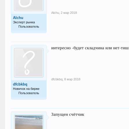
Никаких дополнительных настроек библиотека н
Alchu
,
2 мар 2018
ШАГ 2 - Установка индикатора
Alchu
Эксперт рынка
Пользователь
Скачайте архив с индикатором из
менедже
Откройте терминал и нажмите
Файл - 
797
Перейдите в папку
/MQL4/Indicatos;
Перетяните содержимое архива в папку
I
интересно -будет складчина или нет-ти
ШАГ 3 - Авторизация
Клубные индикаторы работают с привязкой к ва
разных точек. Однако вы не сможете пользовать
А вот с этим что будем делать,,,,,,,,,,.......,,,,??
dfcbkbq
,
8 мар 2018
dfcbkbq
Новичок на бирже
Пользователь
3
Запущен счётчик