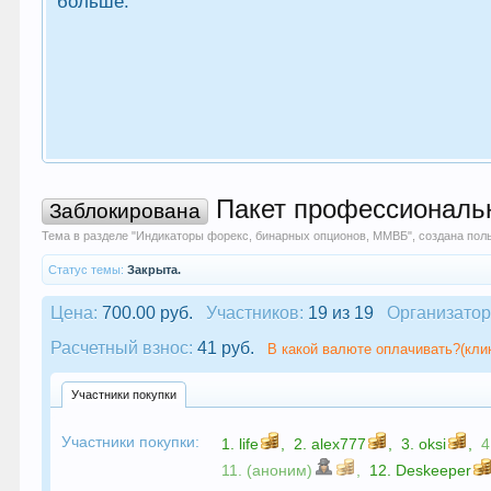
больше.
Пакет профессиональн
Заблокирована
Тема в разделе "
Индикаторы форекс, бинарных опционов, ММВБ
", создана по
Статус темы:
Закрыта.
Цена:
700.00 руб.
Участников:
19 из 19
Организатор
Расчетный взнос:
41 руб.
В какой валюте оплачивать?(кли
Участники покупки
Участники покупки:
1.
life
,
2.
alex777
,
3.
oksi
,
4
11. (аноним)
,
12.
Deskeeper