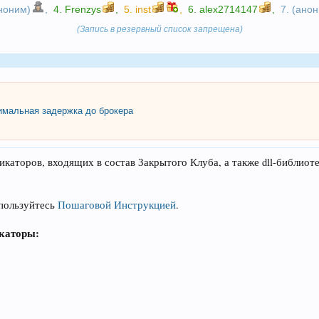
аноним)
,
4.
Frenzys
,
5.
inst
,
6.
alex2714147
,
7. (ано
(Запись в резервный список запрещена)
мальная задержка до брокера
икаторов, входящих в состав Закрытого Клуба, а также dll-библиот
спользуйтесь
Пошаговой Инструкцией
.
икаторы: