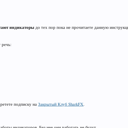
отают индикаторы
до тех пор пока не прочитаете данную инструкц
 речь:
бретете подписку на
Закрытый Клуб SharkFX
.
аботы индикаторов. Без нее они работать не будут.