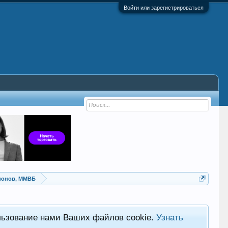
Войти или зарегистрироваться
ионов, ММВБ
льзование нами Ваших файлов cookie.
Узнать
Хот