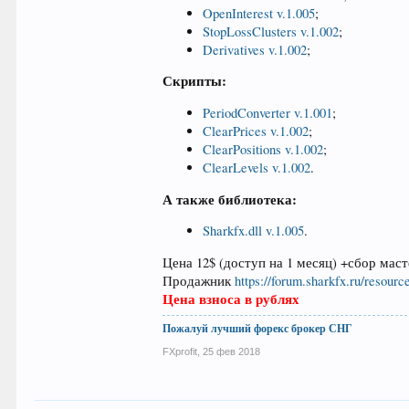
OpenInterest v.1.005
;
StopLossClusters v.1.002
;
Derivatives v.1.002
;
Скрипты:
PeriodConverter v.1.001
;
ClearPrices v.1.002
;
ClearPositions v.1.002
;
ClearLevels v.1.002
.
А также библиотека:
Sharkfx.dll v.1.005
.
Цена 12$ (доступ на 1 месяц) +сбор мас
Продажник
https://forum.sharkfx.ru/resourc
Цена взноса в рублях
Пожалуй лучший форекс брокер СНГ
FXprofit
,
25 фев 2018