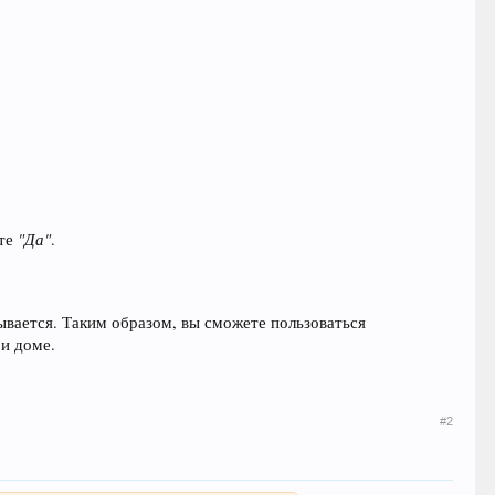
"Да"
ите
.
ывается. Таким образом, вы сможете пользоваться
 и доме.
#2