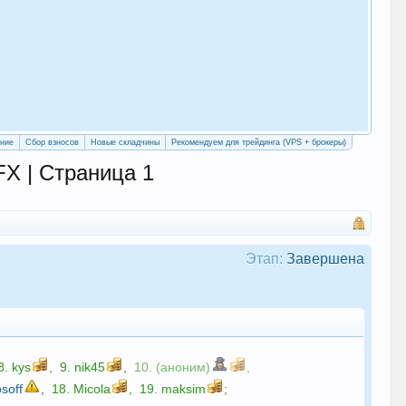
«Уч
сво
ение
Сбор взносов
Новые складчины
Рекомендуем для трейдинга (VPS + брокеры)
X | Страница 1
Этап:
Завершена
8.
kys
,
9.
nik45
,
10. (аноним)
,
soff
,
18.
Micola
,
19.
maksim
;