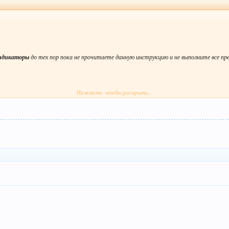
ндикаторы
до тех пор пока не прочитаете данную инструкцию и не выполните все п
Нажмите, чтобы раскрыть...
 подписку на
Закрытый Клуб SharkFX
.
дикаторов. Без нее они работать не будут.
е
.