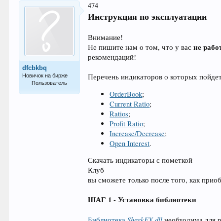
474
Инструкция по эксплуатации
Внимание!
не раб
Не пишите нам о том, что у вас
рекомендаций!
dfcbkbq
Перечень индикаторов о которых пойдет
Новичок на бирже
Пользователь
OrderBook
;
3
Current Ratio
;
Ratios
;
Profit Ratio
;
Increase/Decrease
;
Open Interest
.
Скачать индикаторы с пометкой
Клуб
вы сможете только после того, как прио
ШАГ 1 - Установка библиотеки
SharkFX.dll
Библиотека
необходима для р