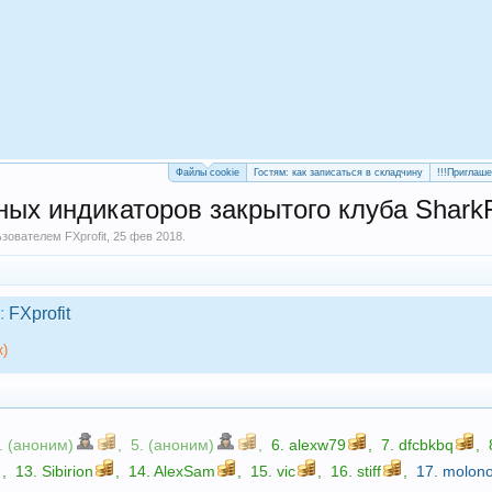
Файлы cookie
Гостям: как записаться в складчину
!!!Приглаш
ых индикаторов закрытого клуба SharkF
льзователем
FXprofit
,
25 фев 2018
.
:
FXprofit
к)
. (аноним)
,
5. (аноним)
,
6.
alexw79
,
7.
dfcbkbq
,
,
13.
Sibirion
,
14.
AlexSam
,
15.
vic
,
16.
stiff
,
17.
molono