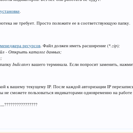
 установке
.
отека не требует. Просто положите ее в соответствующую папку.
.zip);
з
менеджера ресурсов
. Файл должен иметь расширение (*
йл - Открыть каталог данных;
s;
Indicators
 папку
вашего терминала. Если попросит заменить, нажм
ой к вашему текущему IP. После каждой авторизации IP перезапис
вы не сможете пользоваться индикаторами одновременно на работе
..,,,,????????????????