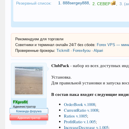
1.
888sergey888
,
Резервный список:
2.
CEBEP
,
3. (
Рекомендуем для торговли
Советники и терминал онлайн 24/7 без сбоёв:
Forex VPS — мини
Проверенные брокеры:
Tickmill
·
Forex4you
·
Alpari
ClubPack
- набор из всех доступных инд
Установка.
Для правильной установки и запуска во
В состав пака входят следующие инд
FXprofit
OrderBook v.1008
;
Администратор
CurrentRatio v.1008
;
Команда форума
Ratios v.1005
;
Администратор
ProfitRatio v.1.005
;
64.053
IncreaseDecrease v.1.005
;