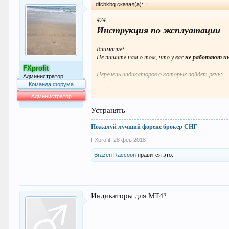
dfcbkbq сказал(а):
↑
474
Инструкция по эксплуатации
Внимание!
Не пишите нам о том, что у вас
не работают и
FXprofit
Перечень индикаторов о которых пойдет речь:
Администратор
Команда форума
OrderBook
;
Администратор
Current Ratio
;
Устранять
64.053
Ratios
;
Пожалуй лучший форекс брокер СНГ
Profit Ratio
;
Increase/Decrease
;
FXprofit
,
28 фев 2018
Open Interest
.
Brazen Raccoon
нравится это.
Скачать индикаторы с пометкой
Клуб
вы сможете только после того, как приобретете
ШАГ 1 - Установка библиотеки
Индикаторы для МТ4?
Библиотека
SharkFX.dll
необходима для работы ин
Ссылка на библиотеку с инструкцией по установк