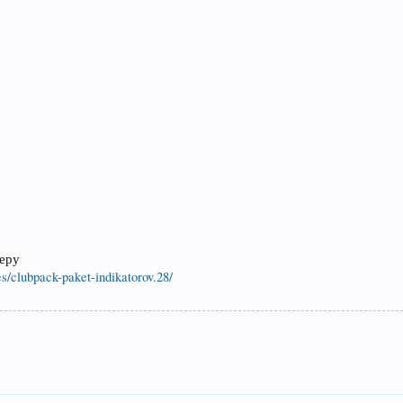
теру
es/clubpack-paket-indikatorov.28/