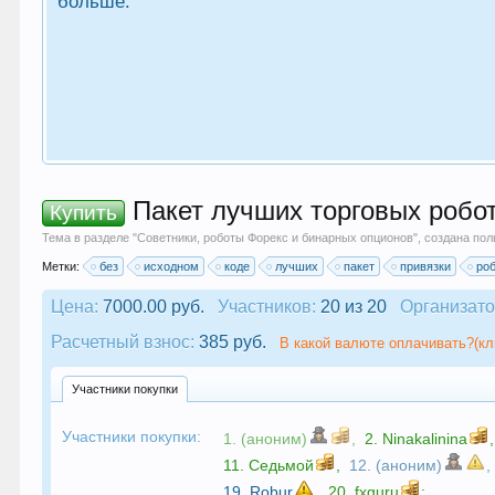
больше.
Пакет лучших торговых робот
Купить
Тема в разделе "
Советники, роботы Форекс и бинарных опционов
", создана по
Метки:
без
исходном
коде
лучших
пакет
привязки
ро
Цена:
7000.00 руб.
Участников:
20 из 20
Организато
Расчетный взнос:
385 руб.
В какой валюте оплачивать?(кл
Участники покупки
Участники покупки:
1. (аноним)
,
2.
Ninakalinina
,
11.
Седьмой
,
12. (аноним)
,
19.
Robur
,
20.
fxguru
;