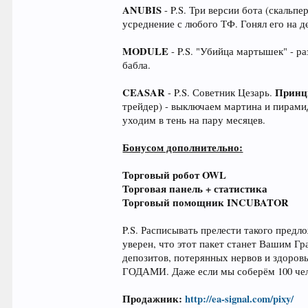
ANUBIS
- P.S. Три версии бота (скальп
усреднение с любого ТФ. Гонял его на де
MODULE
- P.S. "Убийца мартышек" - ра
бабла.
CEASAR
Принц
- P.S. Советник Цезарь.
трейдер) - выключаем мартина и пирам
уходим в тень на пару месяцев.
Бонусом дополнительно:
Торговый робот OWL
Торговая панель + статистика
Торговый помощник INCUBATOR
P.S. Расписывать прелести такого пред
уверен, что этот пакет станет Вашим Гра
депозитов, потерянных нервов и здоровь
ГОДАМИ. Даже если мы соберём 100 челов
Продажник:
http://ea-signal.com/pixy/