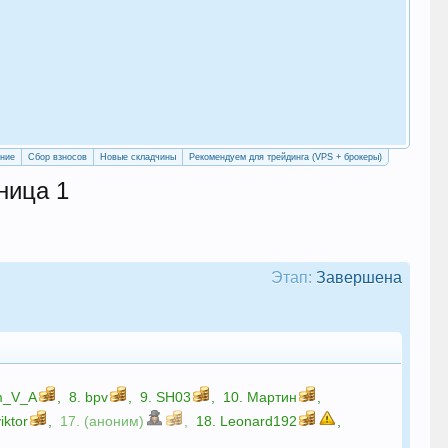
«Уч
сво
ение
Сбор взносов
Новые складчины
Рекомендуем для трейдинга (VPS + брокеры)
ница 1
Этап:
Завершена
m_V_A
,
8.
bpv
,
9.
SH03
,
10.
Мартин
,
viktor
,
17. (аноним)
,
18.
Leonard192
,