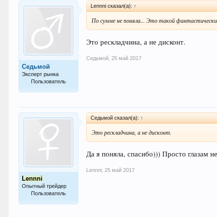
Lennni сказал(а):
↑
По сумме не поняла... Это такой фантастическ
Это рескладчина, а не дисконт.
Седьмой
,
25 май 2017
Седьмой
Эксперт рынка
Пользователь
751
Седьмой сказал(а):
↑
Это рескладчина, а не дисконт.
Да я поняла, спасибо))) Просто глазам 
Lennni
,
25 май 2017
Lennni
Опытный трейдер
Пользователь
180