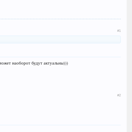
#1
 может наоборот будут актуальны)))
#2