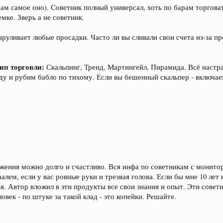
ерам самое оно). Советник полный универсал, хоть по барам торгова
мке. Зверь а не советник.
зруливает любые просадки. Часто ли вы сливали свои счета из-за п
ип торговли:
Скальпинг, Тренд, Мартингейл, Пирамида. Всё настра
иду и рубим бабло по тихому. Если вы бешенный скальпер - включ
ложения можно долго и счастливо. Вся инфа по советникам с монит
алем, если у вас ровные руки и трезвая голова. Если бы мне 10 лет
я. Автор вложил в эти продукты все свои знания и опыт. Эти совет
ек - по штуке за такой клад - это копейки. Решайте.