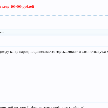
коде 100 000 рублей
я это.
одожду когда народ поодписывается здесь...может и сами отпадут,а
стический дисконт?! Или смотреть цифру под хайдом?