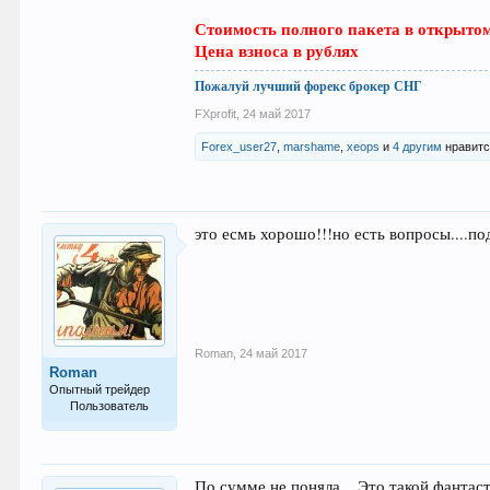
Стоимость полного пакета в открытом 
Цена взноса в рублях
Пожалуй лучший форекс брокер СНГ
FXprofit
,
24 май 2017
Forex_user27
,
marshame
,
xeops
и
4 другим
нравитс
это есмь хорошо!!!но есть вопросы....п
Roman
,
24 май 2017
Roman
Опытный трейдер
Пользователь
179
По сумме не поняла... Это такой фанта