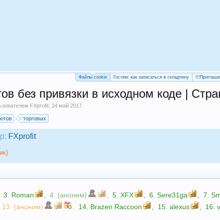
Файлы cookie
Гостям: как записаться в складчину
!!!Приглаш
ов без привязки в исходном коде | Стра
льзователем
FXprofit
,
24 май 2017
.
ботов
торговых
р:
FXprofit
ик)
3.
Roman
,
4. (аноним)
,
5.
XFX
,
6.
Sere31ga
,
7.
S
13. (аноним)
,
14.
Brazen Raccoon
,
15.
alexus
,
16.