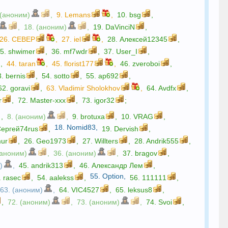
 (аноним)
,
9.
Lemans
,
10.
bsg
,
,
18. (аноним)
,
19.
DaVinciN
,
26.
CEBEP
,
27.
iel
,
28.
Алексей12345
,
35.
shwimer
,
36.
mf7wdr
,
37.
User_I
,
,
44.
taran
,
45.
florist177
,
46.
zveroboi
,
3.
bernis
,
54.
sotto
,
55.
ap692
,
62.
goravi
,
63.
Vladimir Sholokhov
,
64.
Avdfx
,
r
,
72.
Master-xxx
,
73.
igor32
;
,
8. (аноним)
,
9.
brotuxa
,
10.
VRAG
,
18.
Nomid83
,
ергей74rus
,
19.
Dervish
,
mur
,
26.
Geo1973
,
27.
Willters
,
28.
Andrik555
,
(аноним)
,
36. (аноним)
,
37.
bragov
,
)
,
45.
andrik313
,
46.
Александр Лем
,
55.
Option
,
.
rasec
,
54.
aalekss
,
56.
111111
,
63. (аноним)
,
64.
VIC4527
,
65.
leksus8
,
,
72. (аноним)
,
73. (аноним)
,
74.
Svoi
,