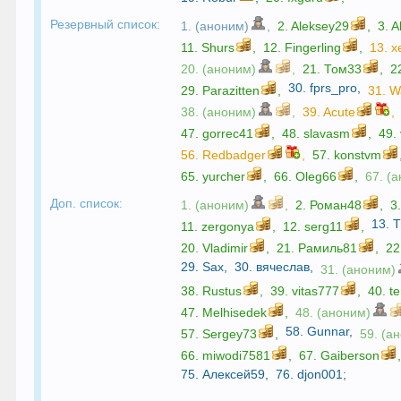
Резервный список:
1. (аноним)
,
2.
Aleksey29
,
3.
A
11.
Shurs
,
12.
Fingerling
,
13.
x
20. (аноним)
,
21.
Том33
,
2
30.
fprs_pro
,
29.
Parazitten
,
31.
W
38. (аноним)
,
39.
Acute
,
47.
gorrec41
,
48.
slavasm
,
49.
56.
Redbadger
,
57.
konstvm
65.
yurcher
,
66.
Oleg66
,
67. (
Доп. список:
1. (аноним)
,
2.
Роман48
,
3
13.
T
11.
zergonya
,
12.
serg11
,
20.
Vladimir
,
21.
Рамиль81
,
22
29.
Sax
,
30.
вячеслав
,
31. (аноним)
38.
Rustus
,
39.
vitas777
,
40.
t
47.
Melhisedek
,
48. (аноним)
58.
Gunnar
,
57.
Sergey73
,
59. (а
66.
miwodi7581
,
67.
Gaiberson
75.
Алексей59
,
76.
djon001
;