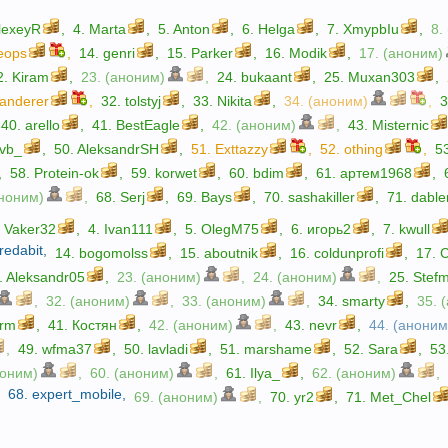
lexeyR
,
4.
Marta
,
5.
Anton
,
6.
Helga
,
7.
XmypbIu
,
8.
eops
,
14.
genri
,
15.
Parker
,
16.
Modik
,
17. (аноним)
2.
Kiram
,
23. (аноним)
,
24.
bukaant
,
25.
Muxan303
,
anderer
,
32.
tolstyj
,
33.
Nikita
,
34. (аноним)
,
40.
arello
,
41.
BestEagle
,
42. (аноним)
,
43.
Misternic
vb_
,
50.
AleksandrSH
,
51.
Exttazzy
,
52.
othing
,
5
,
58.
Protein-ok
,
59.
korwet
,
60.
bdim
,
61.
артем1968
,
аноним)
,
68.
Serj
,
69.
Bays
,
70.
sashakiller
,
71.
dable
.
Vaker32
,
4.
Ivan111
,
5.
OlegM75
,
6.
игорь2
,
7.
kwull
redabit
,
14.
bogomolss
,
15.
aboutnik
,
16.
coldunprofi
,
17.
С
.
Aleksandr05
,
23. (аноним)
,
24. (аноним)
,
25.
Stef
,
32. (аноним)
,
33. (аноним)
,
34.
smarty
,
35. 
erm
,
41.
Костян
,
42. (аноним)
,
43.
nevr
,
44. (аноним
,
49.
wfma37
,
50.
lavladi
,
51.
marshame
,
52.
Sara
,
53
ноним)
,
60. (аноним)
,
61.
Ilya_
,
62. (аноним)
,
68.
expert_mobile
,
,
69. (аноним)
,
70.
yr2
,
71.
Met_Chel