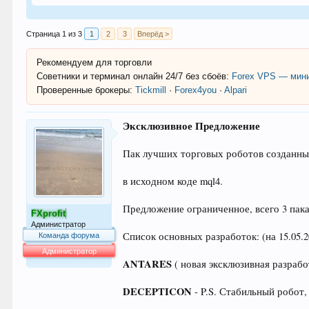
Страница 1 из 3
1
2
3
Вперёд >
Рекомендуем для торговли
Советники и терминал онлайн 24/7 без сбоёв:
Forex VPS — мини
Проверенные брокеры:
Tickmill
·
Forex4you
·
Alpari
Эксклюзивное Предложение
Пак лучших торговых роботов созданны
в исходном коде mql4.
Предложение ограниченное, всего 3 пака
FXprofit
Администратор
Список основных разработок: (на 15.05.
Команда форума
Администратор
ANTARES
( новая эксклюзивная разрабо
64.042
DECEPTICON
- P.S. Стабильный робот,