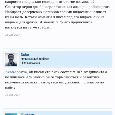
напросто специально слил депозит, такое возможно?
Сливатор херов для брокеров таких как альпари, робофорекс.
Набирает доверчевых новичков своими видосами и сливает
их на ноль. Кстати коменты я писал под его видосы они не
видимы для других. А значит 80 % его прдписчиков
наткнутся на те же грабли...
16 авг 2017
Dulat
Начинающий трейдер
Пользователь
Avadacedavra
, он писал что риск составит 30% от дипозита а
полцчилось 90% можно было тормознуться и разойтись ...
получается похоже развод весь его движняк... сливатор по
найму
16 авг 2017
Oledgan