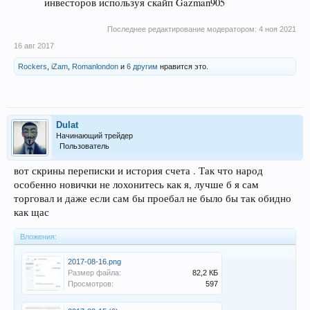
инвесторов используя скайп Gazman905
Последнее редактирование модератором:
4 ноя 2021
16 авг 2017
Rockers
,
iZam
,
Romanlondon
и
6 другим
нравится это.
Dulat
Начинающий трейдер
Пользователь
вот скрины переписки и история счета . Так что народ
особенно новички не лохонитесь как я, лучше б я сам
торговал и даже если сам бы проебал не было бы так обидно
как щас
Вложения:
2017-08-16.png
Размер файла:
82,2 КБ
Просмотров:
597