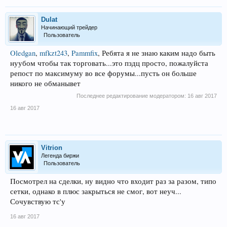
Dulat
Начинающий трейдер
Пользователь
Oledgan
,
mfkzt243
,
Pammfix
, Ребята я не знаю каким надо быть
нуубом чтобы так торговать...это пздц просто, пожалуйста
репост по максимуму во все форумы...пусть он больше
никого не обманывет
Последнее редактирование модератором:
16 авг 2017
16 авг 2017
Vitrion
Легенда биржи
Пользователь
Посмотрел на сделки, ну видно что входит раз за разом, типо
сетки, однако в плюс закрыться не смог, вот неуч...
Сочувствую тс'у
16 авг 2017