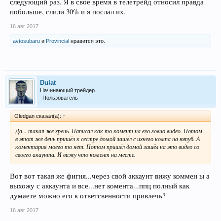
следующий раз. Я в свое время в телетрейд относил правда
побольше, слили 30% и я послал их.
16 авг 2017
avtosubaru
и
Provincial
нравится это.
Dulat
Начинающий трейдер
Пользователь
Oledgan сказал(а):
↑
Да... такая же хрень. Написал как то комент на его говно видео. Потом
в этот же день пришёл к сестре домой зашёл с ихнего компа на ютуб. А
коментария моего то нет. Потом пришёл домой зашёл на это видео со
своего акаунта. И вижу что комент на месте.
Вот вот такая же фигня...через свой аккаунт вижу коммен ы а
выхожу с аккаунта и все...нет комента...ппц полный как
думаете можно его к ответсвенности привлечь?
16 авг 2017