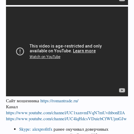
Сайт мошенника
https://romantrade.ru/
Канал
https://www.youtube.com/channel/UC1xanvmIVqN7mUvihbonEIA
https://www.youtube.com/channel/UC4lqHdcsVDuiebCfWUjmGJw
Skype: alexprofitfx
ранее окучивал доверчивых