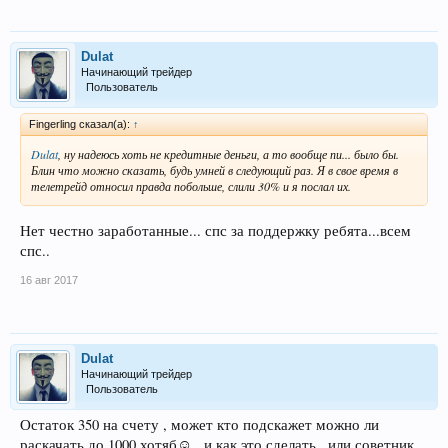
Dulat
Начинающий трейдер
Пользователь
Fingerling сказал(а):
↑
Dulat
, ну надеюсь хоть не кредитные деньги, а то вообще пи... было бы.
Блин что можно сказать, будь умней в следующий раз. Я в свое время в
телетрейд относил правда побольше, слили 30% и я послал их.
Нет честно заработанные... спс за поддержку ребята...всем
спс..
16 авг 2017
Dulat
Начинающий трейдер
Пользователь
Остаток 350 на счету , может кто подскажет можно ли
раскачать до 1000 хотяб☺., и как это сделать...или советник