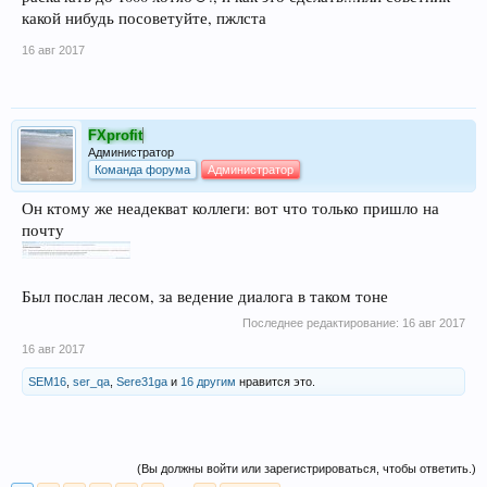
какой нибудь посоветуйте, пжлста
16 авг 2017
FXprofit
Администратор
Команда форума
Администратор
Он ктому же неадекват коллеги: вот что только пришло на
почту
Был послан лесом, за ведение диалога в таком тоне
Последнее редактирование:
16 авг 2017
16 авг 2017
SEM16
,
ser_qa
,
Sere31ga
и
16 другим
нравится это.
(Вы должны войти или зарегистрироваться, чтобы ответить.)