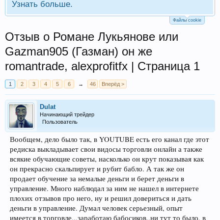
Узнать больше.
Файлы cookie
Отзыв о Романе Лукьянове или
Gazman905 (Газман) он же
romantrade, alexprofitfx | Страница 1
1
2
3
4
5
6
→
46
Вперёд >
Dulat
Начинающий трейдер
Пользователь
Вообщем, дело было так, в YOUTUBE есть его канал где этот
редиска выкладывает свои видосы торговли онлайн а также
всякие обучающие советы, насколько он крут показывая как
он прекрасно скальпирует и рубит бабло. А так же он
продает обучение за немалые деньги и берет деньги в
управление. Много наблюдал за ним не нашел в интернете
плохих отзывов про него, ну и решил довериться и дать
деньги в управление. Думал человек серьезный, опыт
имеется в торговле...заработаю бабосиков..ни тут то было. в