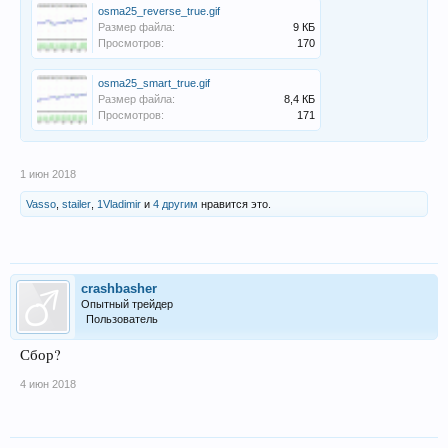
osma25_reverse_true.gif
Размер файла:
9 КБ
Просмотров:
170
osma25_smart_true.gif
Размер файла:
8,4 КБ
Просмотров:
171
1 июн 2018
Vasso
,
stailer
,
1Vladimir
и
4 другим
нравится это.
crashbasher
Опытный трейдер
Пользователь
Сбор?
4 июн 2018