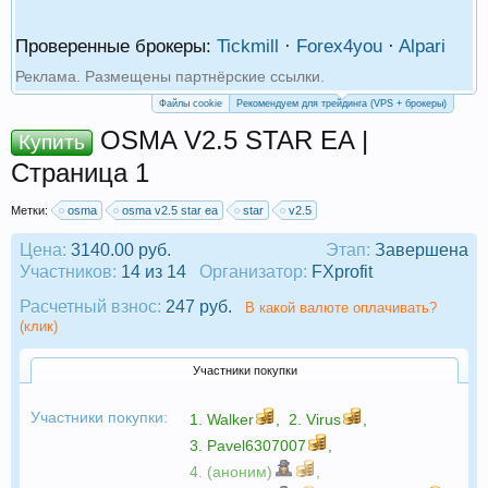
Проверенные брокеры:
Tickmill
·
Forex4you
·
Alpari
Реклама. Размещены партнёрские ссылки.
Файлы cookie
Рекомендуем для трейдинга (VPS + брокеры)
OSMA V2.5 STAR EA |
Купить
Страница 1
Метки:
osma
osma v2.5 star ea
star
v2.5
Цена:
3140.00 руб.
Этап:
Завершена
Участников:
14 из 14
Организатор:
FXprofit
Расчетный взнос:
247 руб.
В какой валюте оплачивать?
(клик)
Участники покупки
Участники покупки:
1.
Walker
,
2.
Virus
,
3.
Pavel6307007
,
4. (аноним)
,