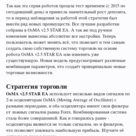
Так как эта серия роботов прошла тест временем (с 2015 по
сегодняшний день) и принесла значительный рост депозита,
то в период наблюдения за работой этой стратегии был
внесён ряд новых преимуществ. Все лучшие разработки
собраны в OsMA v2.5 STAR EA. А так же под ручное
изменение вынесены абсолютно все настройки. Теперь
пользователь может менять всё, что пожелает и тем самым
создать свою собственную систему торговли на основе
робота OsMA v2.5 STAR EA или изменить уже
существующую. Новая модель предусматривает различные
комбинации параметров, что создаёт принципиально новые
торговые возможности.
Стратегия торговли
OsMA v2.5 STAR EA
использует несколько видов сигналов по
2-м осцилляторам OsMA (Moving Average of Oscillator) с
разными периодами, и оба осциллятора имеют свои фильтры
от ложных сигналов рынка Forex. Комбинированная система
стала более совершенной. Как и говорилось ранее -
осцилляторы являются не только сигналом, но и фильтром,
что позволяет извлекать наибольшую прибыль. Изучите её