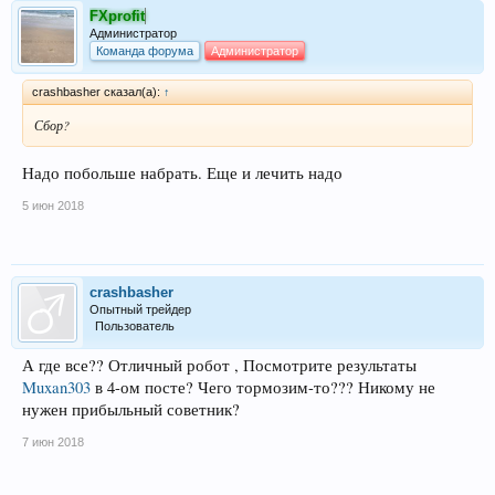
FXprofit
Администратор
Команда форума
Администратор
crashbasher сказал(а):
↑
Сбор?
Надо побольше набрать. Еще и лечить надо
5 июн 2018
crashbasher
Опытный трейдер
Пользователь
А где все?? Отличный робот , Посмотрите результаты
Muxan303
в 4-ом посте? Чего тормозим-то??? Никому не
нужен прибыльный советник?
7 июн 2018