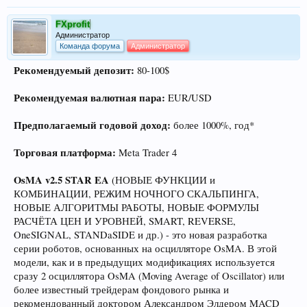
FXprofit
Администратор
Команда форума
Администратор
Рекомендуемый депозит:
80-100$
Рекомендуемая валютная пара:
EUR/USD
Предполагаемый годовой доход:
более 1000%, год*
Торговая платформа:
Meta Trader 4
OsMA v2.5 STAR EA
(НОВЫЕ ФУНКЦИИ и
КОМБИНАЦИИ, РЕЖИМ НОЧНОГО СКАЛЬПИНГА,
НОВЫЕ АЛГОРИТМЫ РАБОТЫ, НОВЫЕ ФОРМУЛЫ
РАСЧЁТА ЦЕН И УРОВНЕЙ, SMART, REVERSE,
OneSIGNAL, STANDaSIDE и др.) - это новая разработка
серии роботов, основанных на осцилляторе OsMA. В этой
модели, как и в предыдущих модификациях используется
сразу 2 осциллятора OsMA (Moving Average of Oscillator) или
более известный трейдерам фондового рынка и
рекомендованный доктором Александром Элдером MACD