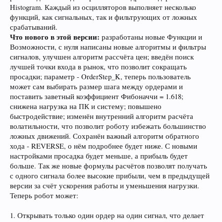
Histogram. Каждый из осцилляторов выполняет несколько
функций, как сигнальных, так и фильтрующих от ложных
срабатываний.
Что нового в этой версии:
разработаны новые Функции и
Возможности, с нуля написаны новые алгоритмы и фильтры
сигналов, улучшен алгоритм рассчёта цен; введён поиск
лучшей точки входа в рынок, что позволит сокращать
просадки; параметр - OrderStep_K, теперь пользователь
может сам выбирать размер шага между ордерами и
поставить заветный коэффициент Фибоначчи = 1.618;
снижена нагрузка на ПК и систему; повышено
быстродействие; изменён внутренний алгоритм расчёта
волатильности, что позволит роботу избежать большинство
ложных движений. Сохранён важный алгоритм обратного
хода - REVERSE, о нём подробнее будет ниже. С новыми
настройками просадка будет меньше, а прибыль будет
больше. Так же новые формулы расчётов позволят получать
с одного сигнала более высокие прибыли, чем в предыдущей
версии за счёт ускорения работы и уменьшения нагрузки.
Теперь робот может:
1. Открывать только один ордер на один сигнал, что делает