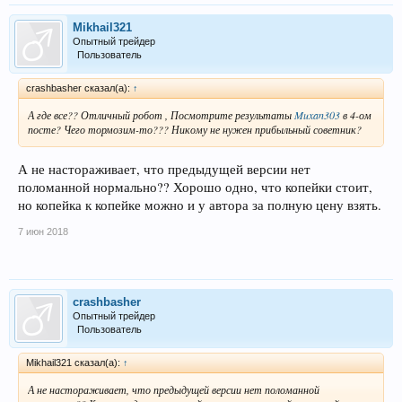
Mikhail321
Опытный трейдер
Пользователь
crashbasher сказал(а):
↑
А где все?? Отличный робот , Посмотрите результаты
Muxan303
в 4-ом
посте? Чего тормозим-то??? Никому не нужен прибыльный советник?
А не настораживает, что предыдущей версии нет
поломанной нормально?? Хорошо одно, что копейки стоит,
но копейка к копейке можно и у автора за полную цену взять.
7 июн 2018
crashbasher
Опытный трейдер
Пользователь
Mikhail321 сказал(а):
↑
А не настораживает, что предыдущей версии нет поломанной