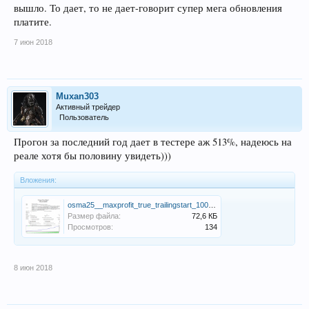
вышло. То дает, то не дает-говорит супер мега обновления
платите.
7 июн 2018
Muxan303
Активный трейдер
Пользователь
Прогон за последний год дает в тестере аж 513%, надеюсь на
реале хотя бы половину увидеть)))
Вложения:
osma25__maxprofit_true_trailingstart_100.png
Размер файла:
72,6 КБ
Просмотров:
134
8 июн 2018