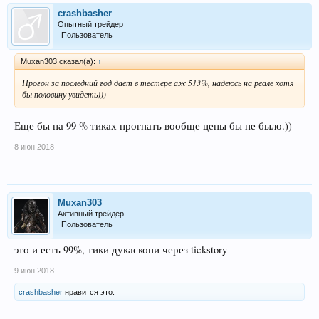
crashbasher
Опытный трейдер
Пользователь
Muxan303 сказал(а):
↑
Прогон за последний год дает в тестере аж 513%, надеюсь на реале хотя
бы половину увидеть)))
Еще бы на 99 % тиках прогнать вообще цены бы не было.))
8 июн 2018
Muxan303
Активный трейдер
Пользователь
это и есть 99%, тики дукаскопи через tickstory
9 июн 2018
crashbasher
нравится это.