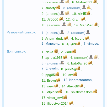
5. (аноним)
,
6.
Mikhail321
,
7.
smarty
,
8. (аноним)
,
9. (аноним)
,
10.
nik45
,
11.
J70000
,
12.
Kiram
,
13. (аноним)
,
14.
МарМал
;
Резервный список:
1. (аноним)
,
2. (аноним)
,
3.
Artem_dndz
,
4.
fxguru
,
5.
Марсель
,
7.
yimose
;
6.
djby69
,
Доп. список:
1.
Neka
,
2.
vladi
,
3.
артем1968
,
4. (аноним)
,
5. (аноним)
,
6.
bato6a_90
,
7.
Enevolin
,
8.
pulio5g
,
9.
ppg85
,
10.
crv
,
12.
Neprostoanton
,
11.
Brovn
,
13.
nevr
,
14.
Alex-BK
,
15.
Alpinist
,
16.
shishsmaslom
,
17.
victor_mvf
,
18.
flibustyer2014
,