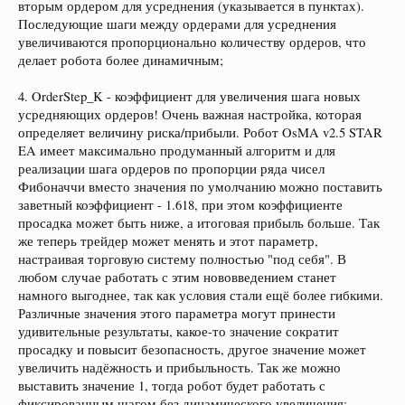
вторым ордером для усреднения (указывается в пунктах).
Последующие шаги между ордерами для усреднения
увеличиваются пропорционально количеству ордеров, что
делает робота более динамичным;
4. OrderStep_K - коэффициент для увеличения шага новых
усредняющих ордеров! Очень важная настройка, которая
определяет величину риска/прибыли. Робот OsMA v2.5 STAR
EA имеет максимально продуманный алгоритм и для
реализации шага ордеров по пропорции ряда чисел
Фибоначчи вместо значения по умолчанию можно поставить
заветный коэффициент - 1.618, при этом коэффициенте
просадка может быть ниже, а итоговая прибыль больше. Так
же теперь трейдер может менять и этот параметр,
настраивая торговую систему полностью "под себя". В
любом случае работать с этим нововведением станет
намного выгоднее, так как условия стали ещё более гибкими.
Различные значения этого параметра могут принести
удивительные результаты, какое-то значение сократит
просадку и повысит безопасность, другое значение может
увеличить надёжность и прибыльность. Так же можно
выставить значение 1, тогда робот будет работать с
фиксированным шагом без динамического увеличения;