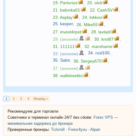
19.
Partorius
,
20.
olvit
,
21.
balonka01
,
22.
CashSV
,
23.
Asplay
,
24.
lokkoo
,
25.
kasper
,
26.
Mike55
,
27.
invest4rpot
,
28.
lavladi
,
29. (аноним)
,
30.
krot87
,
31.
111111
,
32.
marshame
,
34.
rusl100
,
33. (аноним)
,
35.
Sabir
,
36.
Sergey670
,
37. (аноним)
,
38.
wallstreetks
;
1
2
3
4
Вперёд >
Рекомендуем для торговли
Советники и терминал онлайн 24/7 без сбоёв:
Forex VPS —
минимальная задержка до брокера
Проверенные брокеры:
Tickmill
·
Forex4you
·
Alpari