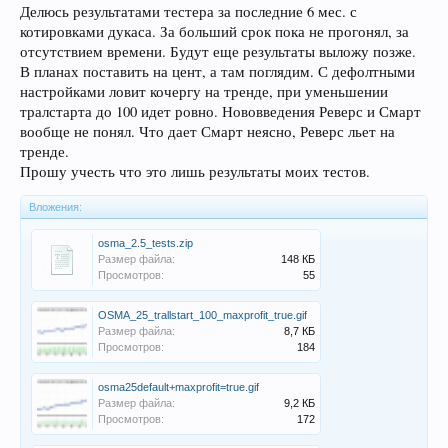
Делюсь результатами тестера за последние 6 мес. с
котировками дукаса. За больший срок пока не прогонял, за
отсутствием времени. Будут еще результаты выложу позже.
В планах поставить на цент, а там поглядим. С дефолтными
настройками ловит кочергу на тренде, при уменьшении
тралстарта до 100 идет ровно. Нововведения Реверс и Смарт
вообще не понял. Что дает Смарт неясно, Реверс льет на
тренде.
Прошу учесть что это лишь результаты моих тестов.
Вложения:
osma_2.5_tests.zip
Размер файла:
148 КБ
Просмотров:
55
OSMA_25_trallstart_100_maxprofit_true.gif
Размер файла:
8,7 КБ
Просмотров:
184
osma25default+maxprofit=true.gif
Размер файла:
9,2 КБ
Просмотров:
172