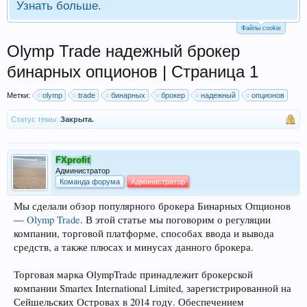
Узнать больше.
Файлы cookie
Olymp Trade надежный брокер
бинарных опционов | Страница 1
Метки:
olymp
trade
бинарных
брокер
надежный
опционов
Статус темы:
Закрыта.
FXprofit
Администратор
Команда форума
Администратор
Мы сделали обзор популярного брокера Бинарных Опционов
—
Olymp Trade
. В этой статье мы поговорим о регуляции
компании, торговой платформе, способах ввода и вывода
средств, а также плюсах и минусах данного брокера.
Торговая марка OlympTrade принадлежит брокерской
компании Smartex International Limited, зарегистрированной на
Сейшельских Островах в 2014 году. Обеспечением