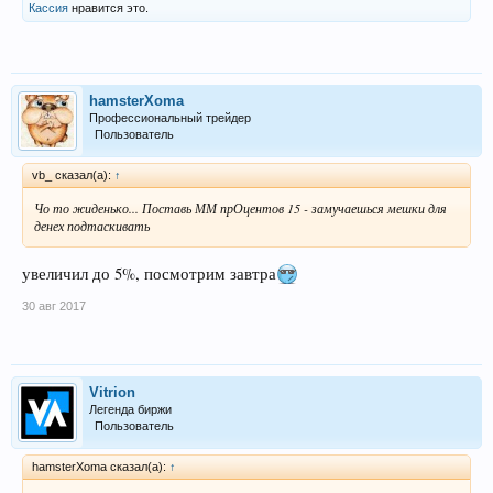
Кассия
нравится это.
hamsterXoma
Профессиональный трейдер
Пользователь
vb_ сказал(а):
↑
Чо то жиденько... Поставь ММ прОцентов 15 - замучаешься мешки для
денех подтаскивать
увеличил до 5%, посмотрим завтра
30 авг 2017
Vitrion
Легенда биржи
Пользователь
hamsterXoma сказал(а):
↑