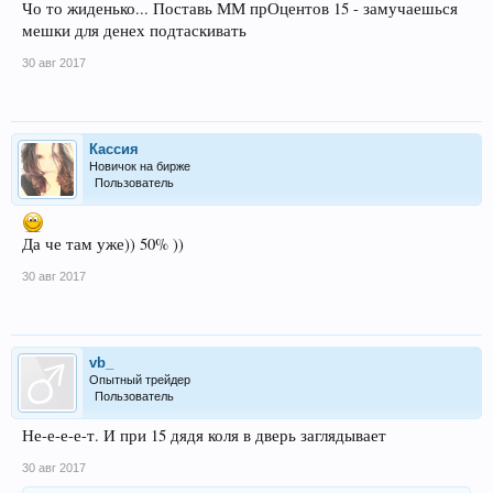
Чо то жиденько... Поставь ММ прОцентов 15 - замучаешься
мешки для денех подтаскивать
30 авг 2017
Кассия
Новичок на бирже
Пользователь
Да че там уже)) 50% ))
30 авг 2017
vb_
Опытный трейдер
Пользователь
Не-е-е-е-т. И при 15 дядя коля в дверь заглядывает
30 авг 2017