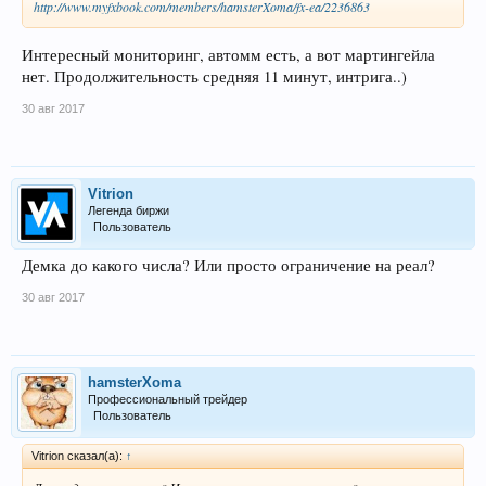
http://www.myfxbook.com/members/hamsterXoma/fx-ea/2236863
Интересный мониторинг, автомм есть, а вот мартингейла
нет. Продолжительность средняя 11 минут, интрига..)
30 авг 2017
Vitrion
Легенда биржи
Пользователь
Демка до какого числа? Или просто ограничение на реал?
30 авг 2017
hamsterXoma
Профессиональный трейдер
Пользователь
Vitrion сказал(а):
↑