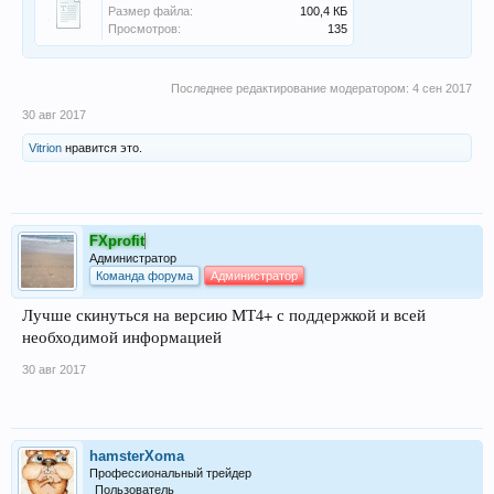
Размер файла:
100,4 КБ
Просмотров:
135
Последнее редактирование модератором:
4 сен 2017
30 авг 2017
Vitrion
нравится это.
FXprofit
Администратор
Команда форума
Администратор
Лучше скинуться на версию МТ4+ с поддержкой и всей
необходимой информацией
30 авг 2017
hamsterXoma
Профессиональный трейдер
Пользователь