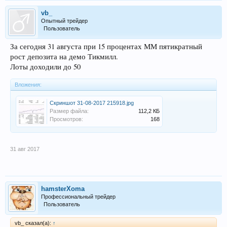
vb_
Опытный трейдер
Пользователь
За сегодня 31 августа при 15 процентах ММ пятикратный
рост депозита на демо Тикмилл.
Лоты доходили до 50
Вложения:
Скриншот 31-08-2017 215918.jpg
Размер файла:
112,2 КБ
Просмотров:
168
31 авг 2017
hamsterXoma
Профессиональный трейдер
Пользователь
vb_ сказал(а):
↑