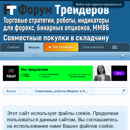
Войти или зарегистрироваться
Главная
🔥 Топ складчин
Пользователи
Форум
Поиск сообщений
Последние сообщения
Форум
...
Советники, роботы Форекс и бинарных опционов
Р
Этот сайт использует файлы cookie. Продолжая
x
С
пользоваться данным сайтом, Вы соглашаетесь
на использование нами Ваших файлов cookie.
V