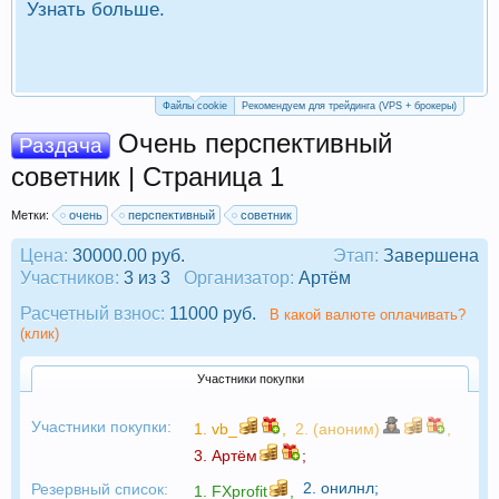
Узнать больше.
П
Р
Файлы cookie
Рекомендуем для трейдинга (VPS + брокеры)
Очень перспективный
Раздача
советник | Страница 1
Метки:
очень
перспективный
советник
Цена:
30000.00 руб.
Этап:
Завершена
Участников:
3 из 3
Организатор:
Артём
Расчетный взнос:
11000 руб.
В какой валюте оплачивать?
(клик)
Участники покупки
Участники покупки:
1.
vb_
,
2. (аноним)
,
3.
Артём
;
2.
онилнл
;
Резервный список:
1.
FXprofit
,