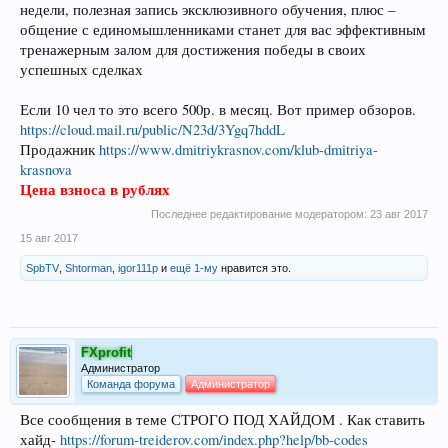
недели, полезная запись эксклюзивного обучения, плюс –
общение с единомышленниками станет для вас эффективным
тренажерным залом для достижения победы в своих
успешных сделках
Если 10 чел то это всего 500р. в месяц. Вот пример обзоров.
https://cloud.mail.ru/public/N23d/3Ygq7hddL
Продажник
https://www.dmitriykrasnov.com/klub-dmitriya-
krasnova
Цена взноса в рублях
Последнее редактирование модератором:
23 авг 2017
15 авг 2017
SpbTV
,
Shtorman
,
igor111p
и
ещё 1-му
нравится это.
FXprofit
Администратор
Команда форума
Администратор
Все сообщения в теме СТРОГО ПОД ХАЙДОМ . Как ставить
хайд-
https://forum-treiderov.com/index.php?help/bb-codes