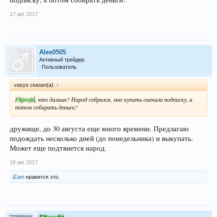
17 авг 2017
Alex0505
Активный трейдер
Пользователь
vasys сказал(а):
↑
FXprofit
, что дальше? Народ собрался, мне купить сначала подписку, а
потом собирать деньги?
дружище, до 30 августа еще много времени. Предлагаю
подождать несколько дней (до понедельника) и выкупать.
Может еще подтянется народ.
18 авг 2017
iZam
нравится это.