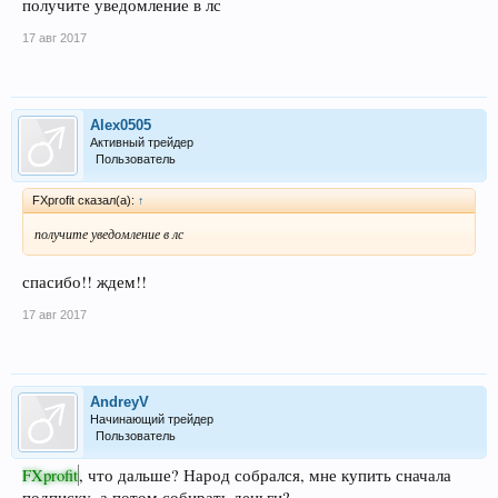
получите уведомление в лс
17 авг 2017
Alex0505
Активный трейдер
Пользователь
FXprofit сказал(а):
↑
получите уведомление в лс
спасибо!! ждем!!
17 авг 2017
AndreyV
Начинающий трейдер
Пользователь
FXprofit
, что дальше? Народ собрался, мне купить сначала
подписку, а потом собирать деньги?