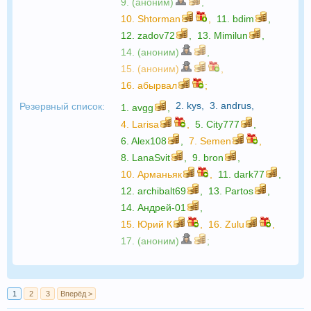
9. (аноним)
,
10.
Shtorman
,
11.
bdim
,
12.
zadov72
,
13.
Mimilun
,
14. (аноним)
,
15. (аноним)
,
16.
абырвал
;
2.
kys
,
3.
andrus
,
Резервный список:
1.
avgg
,
4.
Larisa
,
5.
City777
,
6.
Alex108
,
7.
Semen
,
8.
LanaSvit
,
9.
bron
,
10.
Арманьяк
,
11.
dark77
,
12.
archibalt69
,
13.
Partos
,
14.
Андрей-01
,
15.
Юрий К
,
16.
Zulu
,
17. (аноним)
;
1
2
3
Вперёд >