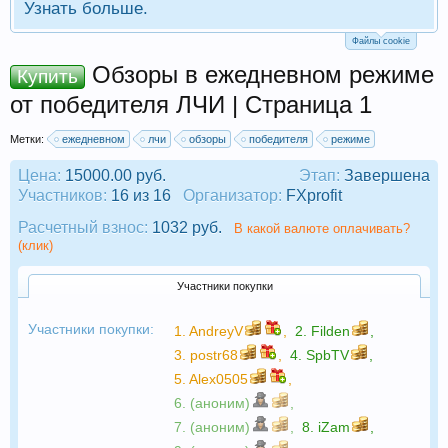
Узнать больше.
Файлы cookie
Обзоры в ежедневном режиме
Купить
от победителя ЛЧИ | Страница 1
Метки:
ежедневном
лчи
обзоры
победителя
режиме
Цена:
15000.00 руб.
Этап:
Завершена
Участников:
16 из 16
Организатор:
FXprofit
Расчетный взнос:
1032 руб.
В какой валюте оплачивать?
(клик)
Участники покупки
Участники покупки:
1.
AndreyV
,
2.
Filden
,
3.
postr68
,
4.
SpbTV
,
5.
Alex0505
,
6. (аноним)
,
7. (аноним)
,
8.
iZam
,