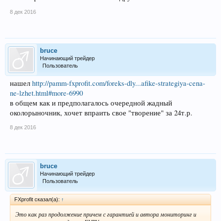
8 дек 2016
bruce
Начинающий трейдер
Пользователь
нашел
http://pamm-fxprofit.com/foreks-dly...afike-strategiya-cena-
ne-lzhet.html#more-6990
в общем как и предполагалось очередной жадный
околорыночник, хочет впраить свое "творение" за 24т.р.
8 дек 2016
bruce
Начинающий трейдер
Пользователь
FXprofit сказал(а):
↑
Это как раз продолжение причем с гарантией и автора мониторинг и