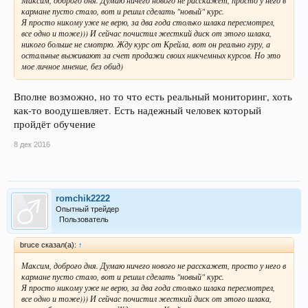
Максим, доброго дня. Думаю ничего нового не расскажет, просто у него в
кармане пусто стало, вот и решил сделать "новый" курс.
Я просто никому уже не верю, за два года столько шлака пересмотрел,
все одно и тоже))) И сейчас почистил жесткий диск от этого шлака,
никого больше не смотрю. Жду курс от Крейла, вот он реально гуру, а
остальные выживают за счет продажи своих никчемных курсов. Но это
мое личное мнение, без обид)
Вполне возможно, но то что есть реальный мониторинг, хоть
как-то воодушевляет. Есть надежный человек который
пройдёт обучение
8 дек 2016
romchik2222
Опытный трейдер
Пользователь
bruce сказал(а):
↑
Максим, доброго дня. Думаю ничего нового не расскажет, просто у него в
кармане пусто стало, вот и решил сделать "новый" курс.
Я просто никому уже не верю, за два года столько шлака пересмотрел,
все одно и тоже))) И сейчас почистил жесткий диск от этого шлака,