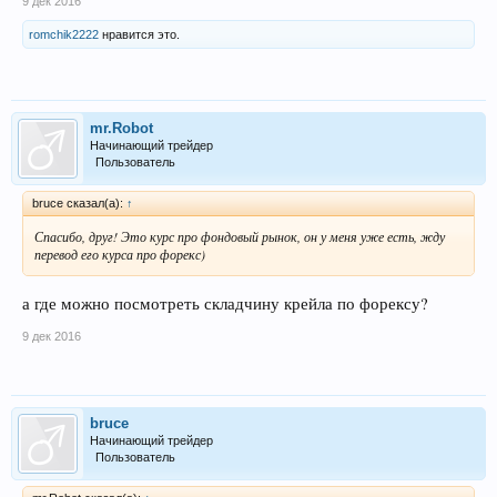
9 дек 2016
romchik2222
нравится это.
mr.Robot
Начинающий трейдер
Пользователь
bruce сказал(а):
↑
Спасибо, друг! Это курс про фондовый рынок, он у меня уже есть, жду
перевод его курса про форекс)
а где можно посмотреть складчину крейла по форексу?
9 дек 2016
bruce
Начинающий трейдер
Пользователь