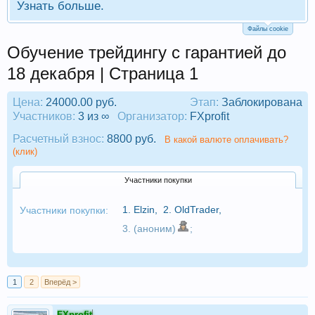
Узнать больше.
Файлы cookie
Обучение трейдингу с гарантией до
18 декабря | Страница 1
Цена:
24000.00 руб.
Этап:
Заблокирована
Участников:
3 из ∞
Организатор:
FXprofit
Расчетный взнос:
8800 руб.
В какой валюте оплачивать?
(клик)
Участники покупки
1.
Elzin
,
2.
OldTrader
,
Участники покупки:
3. (аноним)
;
1
2
Вперёд >
FXprofit