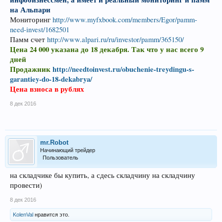
на Альпари
Мониторинг
http://www.myfxbook.com/members/Egor/pamm-
need-invest/1682501
Памм счет
http://www.alpari.ru/ru/investor/pamm/365150/
Цена 24 000 указана до 18 декабря. Так что у нас всего 9
дней
Продажник
http://needtoinvest.ru/obuchenie-treydingu-s-
garantiey-do-18-dekabrya/
Цена взноса в рублях
8 дек 2016
mr.Robot
Начинающий трейдер
Пользователь
на складчике бы купить, а сдесь складчину на складчину
провести)
8 дек 2016
KolenVal
нравится это.