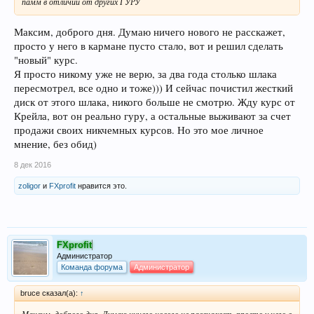
памм в отличии от других ГУРУ
Максим, доброго дня. Думаю ничего нового не расскажет,
просто у него в кармане пусто стало, вот и решил сделать
"новый" курс.
Я просто никому уже не верю, за два года столько шлака
пересмотрел, все одно и тоже))) И сейчас почистил жесткий
диск от этого шлака, никого больше не смотрю. Жду курс от
Крейла, вот он реально гуру, а остальные выживают за счет
продажи своих никчемных курсов. Но это мое личное
мнение, без обид)
8 дек 2016
zoligor
и
FXprofit
нравится это.
FXprofit
Администратор
Команда форума
Администратор
bruce сказал(а):
↑