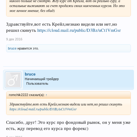
никого больше не смотрю. Жду курс от Крейла, вот он реально гуру, а
остальные выживают за счет продажи своих никчемных курсов. Но это
мое личное мнение, без обид)
Здравствуйте,вот есть Крейл,незнаю видели или нет,но
решил скинуть
https://cloud.mail.ru/public/D3Bz/uCt1VmGsr
9 дек 2016
bruce
нравится это.
bruce
Начинающий трейдер
Пользователь
romchik2222 сказал(а):
↑
Здравствуйте,вот есть Крейл,незнаю видели или нет,но решил скинуть
https://cloud.mail.ru/public/D3Bz/uCt1VmGsr
Спасибо, друг! Это курс про фондовый рынок, он у меня уже
есть, жду перевод его курса про форекс)