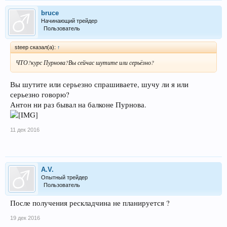
bruce
Начинающий трейдер
Пользователь
steep сказал(а):
↑
ЧТО?курс Пурнова?Вы сейчас шутите или серьёзно?
Вы шутите или серьезно спрашиваете, шучу ли я или
серьезно говорю?
Антон ни раз бывал на балконе Пурнова.
11 дек 2016
A.V.
Опытный трейдер
Пользователь
После получения рескладчина не планируется ?
19 дек 2016