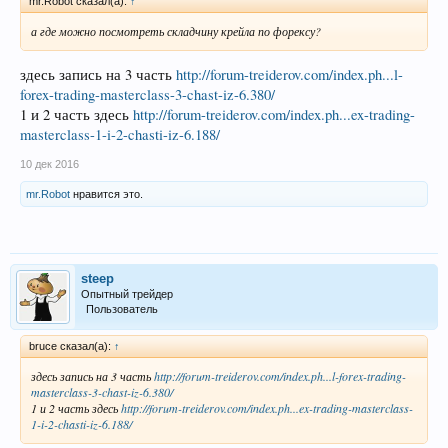
mr.Robot сказал(а):
↑
а где можно посмотреть складчину крейла по форексу?
здесь запись на 3 часть
http://forum-treiderov.com/index.ph...l-
forex-trading-masterclass-3-chast-iz-6.380/
1 и 2 часть здесь
http://forum-treiderov.com/index.ph...ex-trading-
masterclass-1-i-2-chasti-iz-6.188/
10 дек 2016
mr.Robot
нравится это.
steep
Опытный трейдер
Пользователь
bruce сказал(а):
↑
здесь запись на 3 часть
http://forum-treiderov.com/index.ph...l-forex-trading-
masterclass-3-chast-iz-6.380/
1 и 2 часть здесь
http://forum-treiderov.com/index.ph...ex-trading-masterclass-
1-i-2-chasti-iz-6.188/