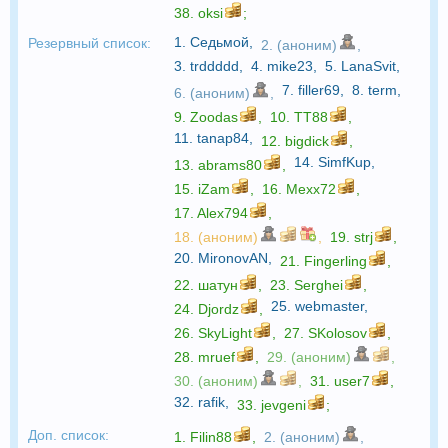
38.
oksi
;
1.
Седьмой
,
Резервный список:
2. (аноним)
,
3.
trddddd
,
4.
mike23
,
5.
LanaSvit
,
7.
filler69
,
8.
term
,
6. (аноним)
,
9.
Zoodas
,
10.
TT88
,
11.
tanap84
,
12.
bigdick
,
14.
SimfKup
,
13.
abrams80
,
15.
iZam
,
16.
Mexx72
,
17.
Alex794
,
18. (аноним)
,
19.
strj
,
20.
MironovAN
,
21.
Fingerling
,
22.
шатун
,
23.
Serghei
,
25.
webmaster
,
24.
Djordz
,
26.
SkyLight
,
27.
SKolosov
,
28.
mruef
,
29. (аноним)
,
30. (аноним)
,
31.
user7
,
32.
rafik
,
33.
jevgeni
;
Доп. список:
1.
Filin88
,
2. (аноним)
,