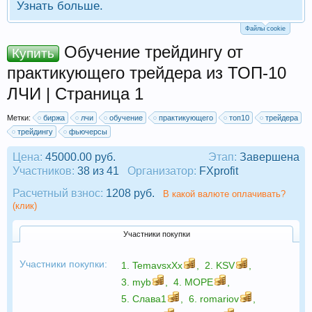
Узнать больше.
Файлы cookie
Обучение трейдингу от
Купить
практикующего трейдера из ТОП-10
ЛЧИ | Страница 1
Метки:
биржа
лчи
обучение
практикующего
топ10
трейдера
трейдингу
фьючерсы
Цена:
45000.00 руб.
Этап:
Завершена
Участников:
38 из 41
Организатор:
FXprofit
Расчетный взнос:
1208 руб.
В какой валюте оплачивать?
(клик)
Участники покупки
Участники покупки:
1.
TemavsxXx
,
2.
KSV
,
3.
myb
,
4.
МОРЕ
,
5.
Слава1
,
6.
romariov
,