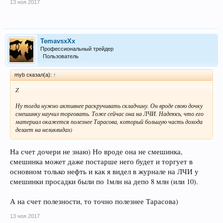
13 ноя 2017
TemavsxXx
Профессиональный трейдер
Пользователь
myb сказал(а):
↑
Z
Ну тогда нужно активнее раскручивать складчину. Он вроде свою дочку
смешинку научил торговать. Тоже сейчас она на ЛЧИ. Надеюсь, что его
материал окажется полезнее Тарасова, который большую часть дохода
делает на неликвидах)
На счет дочери не знаю) Но вроде она не смешинка,
смешинка может даже постарше него будет и торгует в
основном только нефть и как я видел в журнале на ЛЧИ у
смешинки просадки были по 1млн на депо 8 млн (или 10).
А на счет полезности, то точно полезнее Тарасова)
13 ноя 2017