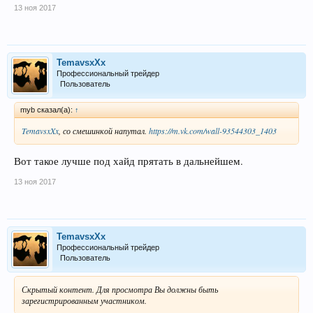
13 ноя 2017
TemavsxXx
Профессиональный трейдер
Пользователь
myb сказал(а):
↑
TemavsxXx
, со смешинкой напутал.
https://m.vk.com/wall-93544303_1403
Вот такое лучше под хайд прятать в дальнейшем.
13 ноя 2017
TemavsxXx
Профессиональный трейдер
Пользователь
Скрытый контент. Для просмотра Вы должны быть
зарегистрированным участником.