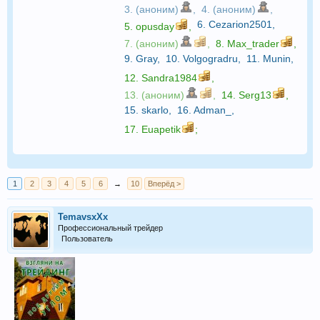
3. (аноним)
,
4. (аноним)
,
6.
Cezarion2501
,
5.
opusday
,
7. (аноним)
,
8.
Max_trader
,
9.
Gray
,
10.
Volgogradru
,
11.
Munin
,
12.
Sandra1984
,
13. (аноним)
,
14.
Serg13
,
15.
skarlo
,
16.
Adman_
,
17.
Euapetik
;
1
2
3
4
5
6
→
10
Вперёд >
TemavsxXx
Профессиональный трейдер
Пользователь