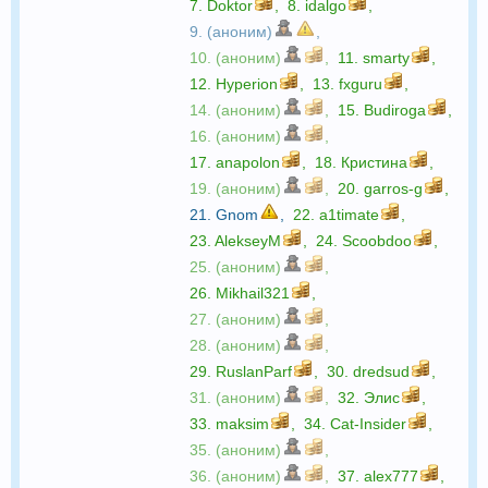
7.
Doktor
,
8.
idalgo
,
9. (аноним)
,
10. (аноним)
,
11.
smarty
,
12.
Hyperion
,
13.
fxguru
,
14. (аноним)
,
15.
Budiroga
,
16. (аноним)
,
17.
anapolon
,
18.
Кристина
,
19. (аноним)
,
20.
garros-g
,
21.
Gnom
,
22.
a1timate
,
23.
AlekseyM
,
24.
Scoobdoo
,
25. (аноним)
,
26.
Mikhail321
,
27. (аноним)
,
28. (аноним)
,
29.
RuslanParf
,
30.
dredsud
,
31. (аноним)
,
32.
Элис
,
33.
maksim
,
34.
Cat-Insider
,
35. (аноним)
,
36. (аноним)
,
37.
alex777
,