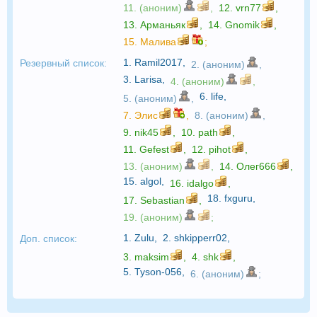
11. (аноним)
,
12.
vrn77
,
13.
Арманьяк
,
14.
Gnomik
,
15.
Малива
;
1.
Ramil2017
,
Резервный список:
2. (аноним)
,
3.
Larisa
,
4. (аноним)
,
6.
life
,
5. (аноним)
,
7.
Элис
,
8. (аноним)
,
9.
nik45
,
10.
path
,
11.
Gefest
,
12.
pihot
,
13. (аноним)
,
14.
Олег666
,
15.
algol
,
16.
idalgo
,
18.
fxguru
,
17.
Sebastian
,
19. (аноним)
;
1.
Zulu
,
2.
shkipperr02
,
Доп. список:
3.
maksim
,
4.
shk
,
5.
Tyson-056
,
6. (аноним)
;