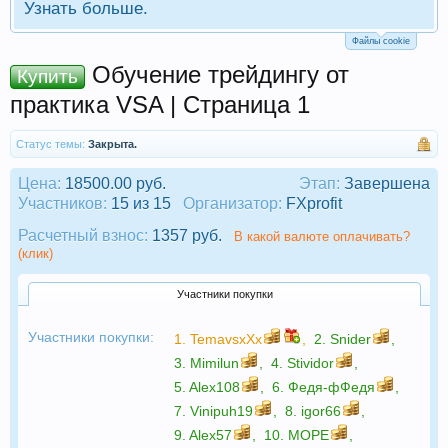
Узнать больше.
Файлы cookie
Обучение трейдингу от
Купить
практика VSA | Страница 1
Статус темы:
Закрыта.
Цена:
18500.00 руб.
Этап:
Завершена
Участников:
15 из 15
Организатор:
FXprofit
Расчетный взнос:
1357 руб.
В какой валюте оплачивать?
(клик)
Участники покупки
Участники покупки:
1.
TemavsxXx
,
2.
Snider
,
3.
Mimilun
,
4.
Stividor
,
5.
Alex108
,
6.
Федя-фФедя
,
7.
Vinipuh19
,
8.
igor66
,
9.
Alex57
,
10.
МОРЕ
,