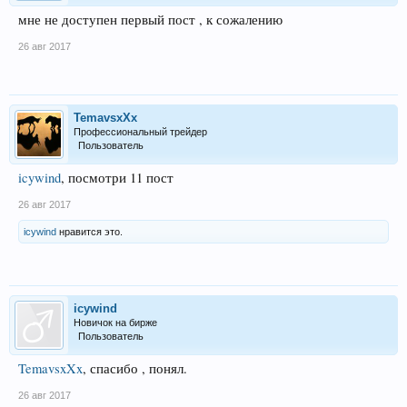
мне не доступен первый пост , к сожалению
26 авг 2017
TemavsxXx
Профессиональный трейдер
Пользователь
icywind
, посмотри 11 пост
26 авг 2017
icywind
нравится это.
icywind
Новичок на бирже
Пользователь
TemavsxXx
, спасибо , понял.
26 авг 2017