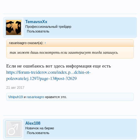
TemavsxXx
Профессиональный трейдер
Пользователь
rasarioagro сказал(а):
↑
так может дашь посмотреть если заинтерисует тогда запишусь.
Если не ошибаюсь вот здесь информация еще есть
https://forum-treiderov.com/index.p...dchin-ot-
polzovatelej.1297/page-13#post-32629
21 авг 2017
Vinipuh19
и
rasarioagro
нравится это.
Alex108
Новичок на бирже
Пользователь