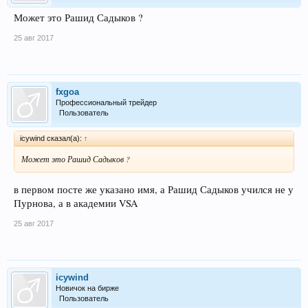
Может это Рашид Садыков ?
25 авг 2017
fxgoa
Профессиональный трейдер
Пользователь
icywind сказал(а):
↑
Может это Рашид Садыков ?
в первом посте же указано имя, а Рашид Садыков учился не у
Пурнова, а в академии VSA
25 авг 2017
icywind
Новичок на бирже
Пользователь