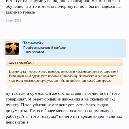
Есть тут на форуме уже подобный товарищ. Возможно в его
обучение что-то и можно почерпнуть, но я бы не наделся на
какой-то грааль
3 сен 2017
TemavsxXx
Профессиональный трейдер
Пользователь
fxgoa сказал(а):
↑
Посмотрел я видео этого автора, вы видели какими лотами он херачит?
Есть тут на форуме уже подобный товарищ. Возможно в его обучение
что-то и можно почерпнуть, но я бы не наделся на какой-то грааль
ну так там и суммы. Он же стопы ставит в отличии от "того
товарища". И берет большие движения а не скальпинг 1-2
пункта. Плюс убытки компенсирует, есть фото, видео,
документы. Т.е. все более менее похоже на нормальную
работу. А в "того товарща" ничего нет кроме видео и слитых
депозитов))