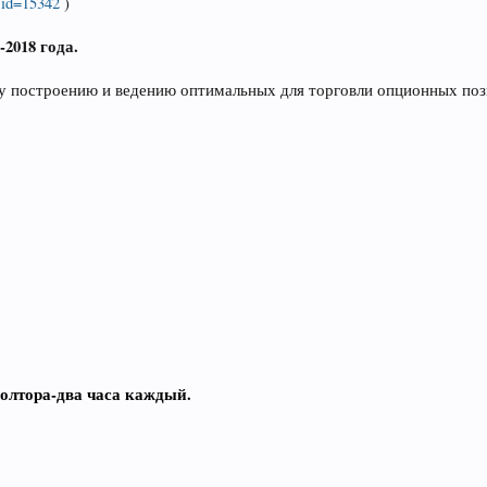
/?id=15342
)
2018 года.
у построению и ведению оптимальных для торговли опционных поз
полтора-два часа каждый.