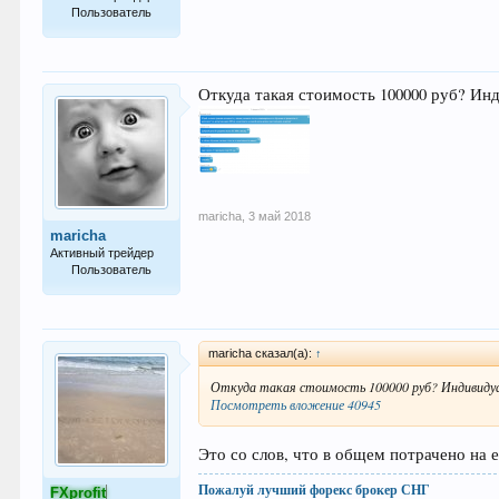
Пользователь
53
Откуда такая стоимость 100000 руб? Инд
maricha
,
3 май 2018
maricha
Активный трейдер
Пользователь
53
maricha сказал(а):
↑
Откуда такая стоимость 100000 руб? Индивидуаль
Посмотреть вложение 40945
Это со слов, что в общем потрачено на е
Пожалуй лучший форекс брокер СНГ
FXprofit