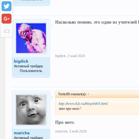
352
Насколько помню, это один из учителей
bigdick
,
3 май 2018
bigdick
Активный трейдер
Пользователь
91
Tonic89 сказал(а):
↑
http://www.h2t.ru/blog/4405.html
это про него?
Про него.
maricha
,
3 май 2018
maricha
Активный трейдер