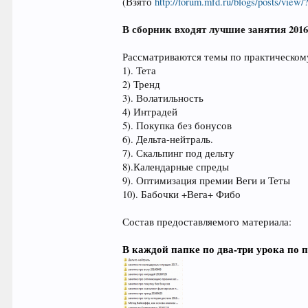
(Взято
http://forum.mfd.ru/blogs/posts/view
В сборник входят лучшие занятия 2016-
Рассматриваются темы по практическом
1). Тета
2) Тренд
3). Волатильность
4) Интрадей
5). Покупка без бонусов
6). Дельта-нейтраль.
7). Скальпинг под дельту
8).Календарные спреды
9). Оптимизация премии Веги и Теты
10). Бабочки +Вега+ Фибо
Состав предоставляемого материала:
В каждой папке по два-три урока по 