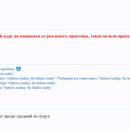
курс по опционам от реального практика, такое нельзя пропу
 трейдинг
n reality".
и "Options trading: the hidden reality". Разбираем все главы книги "Options trading: the h
ра "Options trading: the hidden reality".
 "Options trading: the hidden reality".
ос вроде средний по курсу