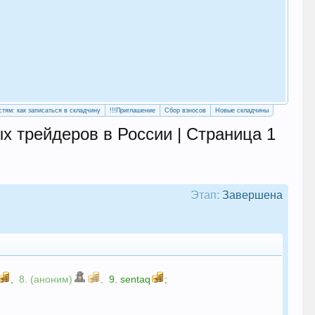
«Уч
сво
стям: как записаться в складчину
!!!Приглашение
Сбор взносов
Новые складчины
х трейдеров в России | Страница 1
Этап:
Завершена
,
8. (аноним)
,
9.
sentaq
;