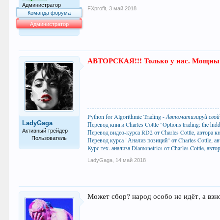
Администратор
FXprofit
,
3 май 2018
Команда форума
Администратор
63.994
АВТОРСКАЯ!!! Только у нас. Мощный 
Python for Algorithmic Trading -
Автоматизируй свой
LadyGaga
Перевод книги Charles Cottle "Options trading: the hidde
Активный трейдер
Перевод видео-курса RD2 от Charles Cottle, автора книг
Пользователь
Перевод курса "Анализ позиций" от Charles Cottle, авто
Курс тех. анализа Diamonetrics от Charles Cottle, автора
98
LadyGaga
,
14 май 2018
Может сбор? народ особо не идёт, а взн