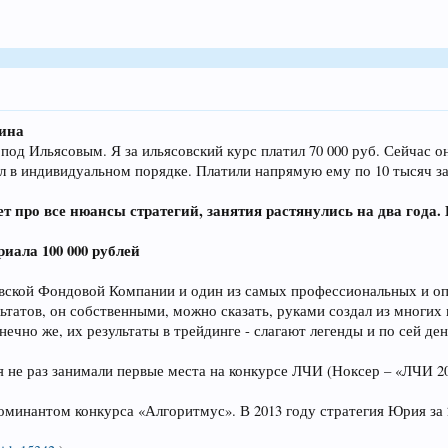
ина
д Ильясовым. Я за ильясовский курс платил 70 000 руб. Сейчас он
л в индивидуальном порядке. Платили напрямую ему по 10 тысяч за
 про все нюансы стратегий, занятия растянулись на два года. 
иала 100 000 рублей
кой Фондовой Компании и один из самых профессиональных и опыт
ьтатов, он собственными, можно сказать, руками создал из мног
нечно же, их результаты в трейдинге - слагают легенды и по сей ден
я не раз занимали первые места на конкурсе ЛЧИ (Ноксер – «ЛЧИ 20
оминантом конкурса «Алгоритмус». В 2013 году стратегия Юрия за 