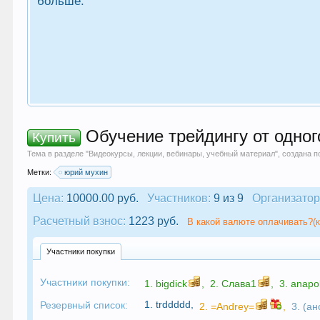
больше.
Обучение трейдингу от одног
Купить
Тема в разделе "
Видеокурсы, лекции, вебинары, учебный материал
", создана 
Метки:
юрий мухин
Цена:
10000.00 руб.
Участников:
9 из 9
Организатор
Расчетный взнос:
1223 руб.
В какой валюте оплачивать?(к
Участники покупки
Участники покупки:
1.
bigdick
,
2.
Слава1
,
3.
anapo
1.
trddddd
,
Резервный список:
2.
=Andrey=
,
3. (а