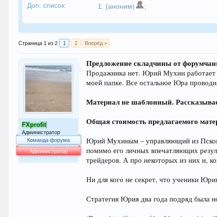
Доп. список:
1. (аноним)
;
Страница 1 из 2
1
2
Вперёд >
Предложение складчины от форумчан
Продажника нет. Юрий Мухин работает по
моей папке. Все остальное Юра проводи
Материал не шаблонный. Рассказывает
Общая стоимость предлагаемого матер
FXprofit
Администратор
Юрий Мухиным – управляющий из Псковс
Команда форума
помимо его личных впечатляющих резул
Администратор
трейдеров. А про некоторых из них и, ко
63.994
Ни для кого не секрет, что ученики Юри
Стратегия Юрия два года подряд была н