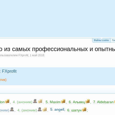
Файлы cookie
Го
о из самых профессиональных и опытны
пользователем
FXprofit
,
1 май 2018
.
:
FXprofit
лик)
lon
,
4. (аноним)
,
5.
Maxim
,
6.
Альвец
,
7.
Aldebaran
5.
angell
,
ноним)
,
4. (аноним)
,
6.
шатун
;