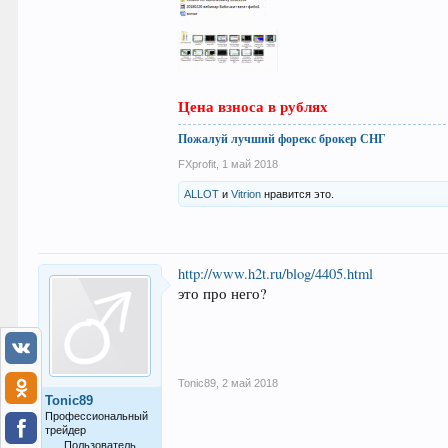
Цена взноса в рублях
Пожалуй лучший форекс брокер СНГ
FXprofit
,
1 май 2018
ALLOT
и
Vitrion
нравится это.
http://www.h2t.ru/blog/4405.html
это про него?
Tonic89
,
2 май 2018
Tonic89
Профессиональный
трейдер
Пользователь