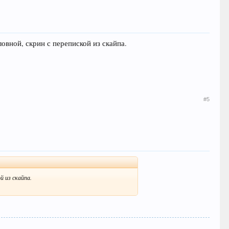
овной, скрин с перепиской из скайпа.
#5
й из скайпа.