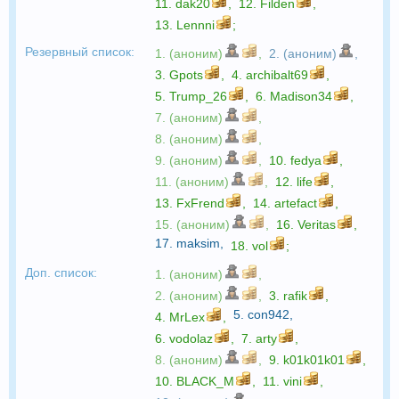
11.
dak20
,
12.
Filden
,
13.
Lennni
;
Резервный список:
1. (аноним)
,
2. (аноним)
,
3.
Gpots
,
4.
archibalt69
,
5.
Trump_26
,
6.
Madison34
,
7. (аноним)
,
8. (аноним)
,
9. (аноним)
,
10.
fedya
,
11. (аноним)
,
12.
life
,
13.
FxFrend
,
14.
artefact
,
15. (аноним)
,
16.
Veritas
,
17.
maksim
,
18.
vol
;
Доп. список:
1. (аноним)
,
2. (аноним)
,
3.
rafik
,
5.
con942
,
4.
MrLex
,
6.
vodolaz
,
7.
arty
,
8. (аноним)
,
9.
k01k01k01
,
10.
BLACK_M
,
11.
vini
,