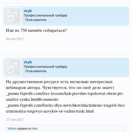
myb
Профессиональный трейдер
Пользователь
Или по 750 начнём собираться?
26 сен 2017
myb
Профессиональный трейдер
Пользователь
На дружественном ресурсе есть несколько интересных
вебинаров автора. Чувствуется, что он своё дело знает)
_pamm-fxprofit.com/free-lessons/kak-pravilno-ispolzovat-obem-pri-
analize-rynka.html#comments
_pamm-fxprofit.com/foreks-dlya-novichkov/uluchshenie-torgovli-bez-
izmeneniya-torgovyx-navykov-ot-vadim-trade.html
27 сен 2017
Vitrion
нравится это.