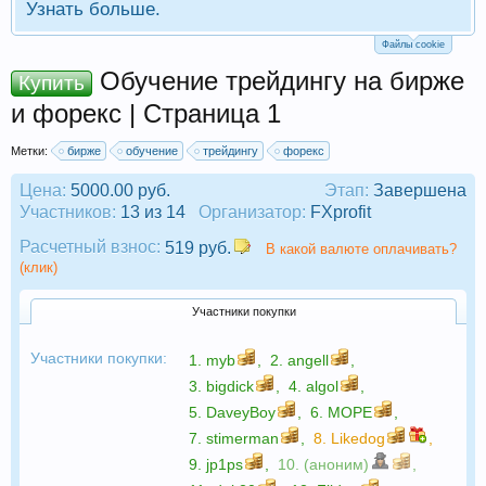
Узнать больше.
Файлы cookie
Обучение трейдингу на бирже
Купить
и форекс | Страница 1
Метки:
бирже
обучение
трейдингу
форекс
Цена:
5000.00 руб.
Этап:
Завершена
Участников:
13 из 14
Организатор:
FXprofit
Расчетный взнос:
519 руб.
В какой валюте оплачивать?
(клик)
Участники покупки
Участники покупки:
1.
myb
,
2.
angell
,
3.
bigdick
,
4.
algol
,
5.
DaveyBoy
,
6.
МОРЕ
,
7.
stimerman
,
8.
Likedog
,
9.
jp1ps
,
10. (аноним)
,