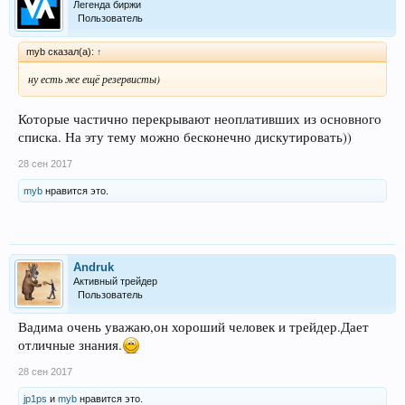
Легенда биржи
Пользователь
myb сказал(а):
↑
ну есть же ещё резервисты)
Которые частично перекрывают неоплативших из основного
списка. На эту тему можно бесконечно дискутировать))
28 сен 2017
myb
нравится это.
Andruk
Активный трейдер
Пользователь
Вадима очень уважаю,он хороший человек и трейдер.Дает
отличные знания.
28 сен 2017
jp1ps
и
myb
нравится это.