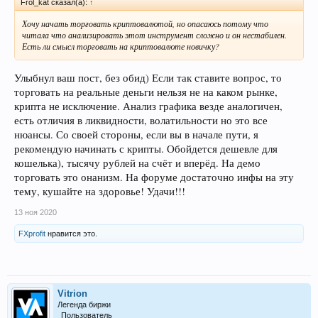
Frol_kat сказал(а):
↑
Хочу начать торговать криптовалютой, но опасаюсь потому что
читала что анализировать этот инструмент сложно и он нестабилен.
Есть ли смысл торговать на криптовалюте новичку?
Улыбнул ваш пост, без обид) Если так ставите вопрос, то
торговать на реальные деньги нельзя не на каком рынке,
крипта не исключение. Анализ графика везде аналогичен,
есть отличия в ликвидности, волатильности но это все
нюансы. Со своей стороны, если вы в начале пути, я
рекомендую начинать с крипты. Обойдется дешевле для
кошелька), тысячу рублей на счёт и вперёд. На демо
торговать это онанизм. На форуме достаточно инфы на эту
тему, кушайте на здоровье! Удачи!!!
13 ноя 2020
FXprofit
нравится это.
Vitrion
Легенда биржи
Пользователь