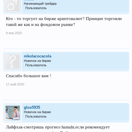
Какой это курс, это не курс а скаченное с ютуба его видео))))))))))))
Начинающий трейдер
Пользователь
Кто - то торгует на бирже криптовалют? Принцип торговли
такой же как и на фондовом рынке?
9 янв 2020
nikolacocacola
Новичок на бирже
Пользователь
Спасибо большое вам !
17 май 2020
glos5935
Новичок на бирже
Пользователь
Лайфхак-смотришь прогноз hamahi,если рекомендует