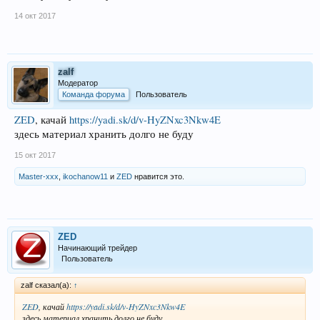
14 окт 2017
zalf
Модератор
Команда форума
Пользователь
ZED
, качай
https://yadi.sk/d/v-HyZNxc3Nkw4E
здесь материал хранить долго не буду
15 окт 2017
Master-xxx
,
ikochanow11
и
ZED
нравится это.
ZED
Начинающий трейдер
Пользователь
zalf сказал(а):
↑
ZED
, качай
https://yadi.sk/d/v-HyZNxc3Nkw4E
здесь материал хранить долго не буду