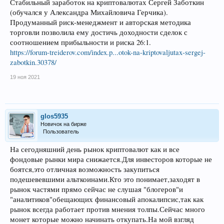
Стабильный заработок на криптовалютах Сергей Заботкин
(обучался у Александра Михайловича Герчика).
Продуманный риск-менеджмент и авторская методика
торговли позволила ему достичь доходности сделок с
соотношением прибыльности и риска 26:1.
https://forum-treiderov.com/index.p...otok-na-kriptovaljutax-sergej-
zabotkin.30378/
19 ноя 2021
glos5935
Новичок на бирже
Пользователь
На сегодняшний день рынок криптовалют как и все
фондовые рынки мира снижается.Для инвесторов которые не
боятся,это отличная возможность закупиться
подешевевшими альткоинами.Кто это понимает,заходят в
рынок частями прямо сейчас не слушая "блогеров"и
"аналитиков"обещающих финансовый апокалипсис,так как
рынок всегда работает против мнения толпы.Сейчас много
монет которые можно начинать откупать.На мой взгляд