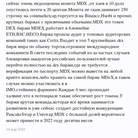
сейчас очень недооценена монета MDX ,от хаев в 10 долл
опустилась почти к 20 центам.Монета не скам,занимает 250
строчку на coinmarketcap,торгуется на Binance,Huobi и прочих
крупных биржах с приличными обьемами.MDX это токен
DEX биржи MDEX,работает в блокчейне
ETH,BSC,HECO.Биржа прошла аудит у топовых аудиторских
компаний таких как Certix.Входит в топ 5 крупнейших dex
бирж мира по обьему торгов,огромное международное
комьюнити.В свете последних событий из-за частых случаев
блокировки аккаунтов российских пользователей лучше
перейти полностью на dex биржи,где не требуется
верификация по паспорту.MDX можно вывести на любой
крипто кошелек,либо хранить на самой бирже MDeX,в таком
случае можно участвовать в в
IMO,стейкинге,фарминге.Каждые 6 мес проиходит
халвинг,что в потенциале также обеспечит рост токена.У
биржи крутая команда,которая все время занимается
развитием и уже сейчас создает достойную конкуренцию
PancakeSwap и Uniswap.MDX с большой долей вероятноси
может принести в 2022 году десятки иксов
14 мар 2022