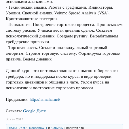
основными альткоинами.
- Технический анализ. Работа с графиками. Индикаторы.
Уровни. Свечной анализ. Volume Spread Analysis (VSA).
Криптовалютные паттерны.
- Психология. Построение торгового процесса. Прописываем
систему рисков. Учимся вести дневник сделок. Создаем
психологический дневник. Создаем рутину. Вырабатываем
трейдерские привычки.
- Торговая часть. Создаем индивидуальный торговый
алгоритм. Строим торговую систему. Формируем торговые
правила. Ведем дневник
Данный курс- это не только знания от опытного биржевого
трейдера, но и поддержка после курса, в виде проверки
торговых дневников и общения в чате. Уклон курса на
психологию и построение торгового процесса.
Продажник:
http://hamaha.net/
Скачать:
Google Диск
30 сен 2017
Din367
,
7s7t7i
,
ikochanow11
и
5 другим
нравится это.