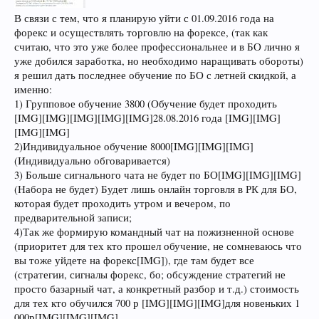
В связи с тем, что я планирую уйти с 01.09.2016 года на
форекс и осуществлять торговлю на форексе, (так как
считаю, что это уже более профессиональнее и в БО лично я
уже добился заработка, но необходимо наращивать обороты)
я решил дать последнее обучение по БО с летней скидкой, а
именно:
1) Групповое обучение 3800 (Обучение будет проходить
[IMG][IMG][IMG][IMG][IMG]28.08.2016 года [IMG][IMG]
[IMG][IMG]
2)Индивидуальное обучение 8000[IMG][IMG][IMG]
(Индивидуально обговаривается)
3) Больше сигнального чата не будет по БО[IMG][IMG][IMG]
(Набора не будет) Будет лишь онлайн торговля в РК для БО,
которая будет проходить утром и вечером, по
предварительной записи;
4)Так же формирую командный чат на пожизненной основе
(приоритет для тех кто прошел обучение, не сомневаюсь что
вы тоже уйдете на форекс[IMG]), где там будет все
(стратегии, сигналы форекс, бо; обсуждение стратегий не
просто базарный чат, а конкретный разбор и т.д.) стоимость
для тех кто обучился 700 р [IMG][IMG][IMG]для новеньких 1
000р[IMG][IMG][IMG]