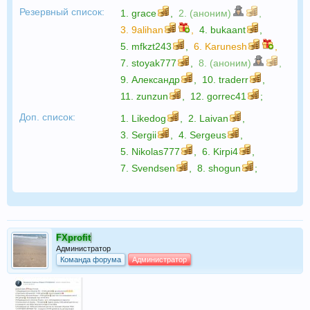
Резервный список:
1.
grace
,
2. (аноним)
,
3.
9alihan
,
4.
bukaant
,
5.
mfkzt243
,
6.
Karunesh
,
7.
stoyak777
,
8. (аноним)
,
9.
Александр
,
10.
traderr
,
11.
zunzun
,
12.
gorrec41
;
Доп. список:
1.
Likedog
,
2.
Laivan
,
3.
Sergii
,
4.
Sergeus
,
5.
Nikolas777
,
6.
Kirpi4
,
7.
Svendsen
,
8.
shogun
;
FXprofit
Администратор
Команда форума
Администратор