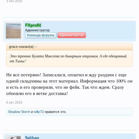
3 окт 2016
FXprofit
Администратор
Команда форума
Администратор
grace сказал(а):
↑
Это тренинг Булата Максеева по бинарным опционам. А где обещанный
от Тимы?
Не все потеряно! Записалася, оплатил и жду раздачи с еще
одной складчины на этот материал. Информация что 100% он
и есть и его проверили, что не фейк. Так что ждем. Сразу
обновлю его в ветке доставка!
6 окт 2016
Shadow Storm
и
willy72
нравится это.
9alihan