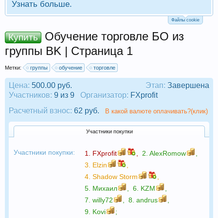
Узнать больше.
Файлы cookie
Обучение торговле БО из
Купить
группы BK | Страница 1
Метки:
группы
обучение
торговле
Цена:
500.00 руб.
Этап:
Завершена
Участников:
9 из 9
Организатор:
FXprofit
Расчетный взнос:
62 руб.
В какой валюте оплачивать?(клик)
Участники покупки
Участники покупки:
1.
FXprofit
,
2.
AlexRomow
,
3.
Elzin
,
4.
Shadow Storm
,
5.
Михаил
,
6.
KZM
,
7.
willy72
,
8.
andrus
,
9.
Kovi
;