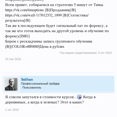
Всем привет, собираемся на стратегию 5 минут от Тимы
https://vk.com/timoptions [B]Продажник[/B]
https://vk.com/wall-117612332_1899 [B]Статистика/
результаты[/B]
Так же в последующем будет сигнальный чат по форексу, а
так же кто готов выходить на другой уровень и обучение по
форексу[IMG]
Берем с рескладчины запись группового обучения.
[B][COLOR=#ff0000]Цена в рублях
Последнее редактирование:
6 окт 2016
24 сен 2016
9alihan
Профессиональный трейдер
Пользователь
Я совсем запутался в стоимости курсов...
Когда в
деревянных, а когда в зеленых? Этот в каких?
1 окт 2016