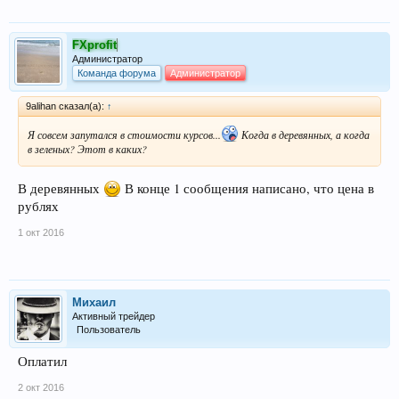
FXprofit
Администратор
Команда форума
Администратор
9alihan сказал(а):
↑
Я совсем запутался в стоимости курсов...
Когда в деревянных, а когда
в зеленых? Этот в каких?
В деревянных
В конце 1 сообщения написано, что цена в
рублях
1 окт 2016
Михаил
Активный трейдер
Пользователь
Оплатил
2 окт 2016