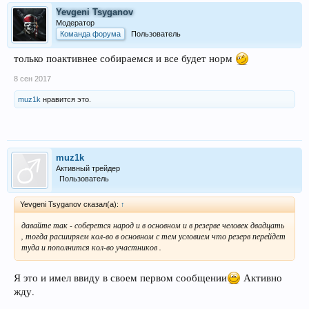
Yevgeni Tsyganov
Модератор
Команда форума
Пользователь
только поактивнее собираемся и все будет норм
8 сен 2017
muz1k
нравится это.
muz1k
Активный трейдер
Пользователь
Yevgeni Tsyganov сказал(а):
↑
давайте так - соберется народ и в основном и в резерве человек двадцать
, тогда расширяем кол-во в основном с тем условием что резерв перейдет
туда и пополнится кол-во участников .
Я это и имел ввиду в своем первом сообщении
Активно
жду.