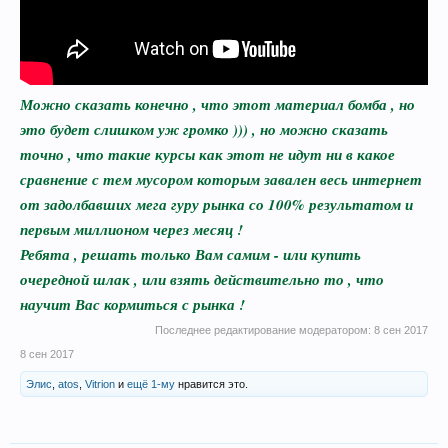
Можно сказать конечно , что этот материал бомба , но
это будет слишком уж громко ))) , но можно сказать
точно , что такие курсы как этот не идут ни в какое
сравнение с тем мусором которым завален весь интернет
от задолбавших мега гуру рынка со 100% результатом и
первым миллионом через месяц !
Ребята , решать только Вам самим - или купить
очередной шлак , или взять действительно то , что
научит Вас кормиться с рынка !
Последнее редактирование модератором:
8 сен 2017
8 сен 2017
Элис
,
atos
,
Vitrion
и
ещё 1-му
нравится это.