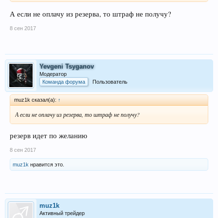
А если не оплачу из резерва, то штраф не получу?
8 сен 2017
Yevgeni Tsyganov
Модератор
Команда форума
Пользователь
muz1k сказал(а):
↑
А если не оплачу из резерва, то штраф не получу?
резерв идет по желанию
8 сен 2017
muz1k
нравится это.
muz1k
Активный трейдер