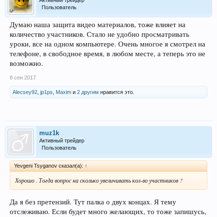
Активный трейдер
Пользователь
Думаю наша защита видео материалов, тоже влияет на
количество участников. Стало не удобно просматривать
уроки, все на одном компьютере. Очень многое я смотрел на
телефоне, в свободное время, в любом месте, а теперь это не
возможно.
8 сен 2017
Alecsey92
,
jp1ps
,
Maxim
и
2 другим
нравится это.
muz1k
Активный трейдер
Пользователь
Yevgeni Tsyganov сказал(а):
↑
Хорошо . Тогда вопрос на сколько увеличивать кол-во участников ?
Да я без претензий. Тут палка о двух концах. Я тему
отслеживаю. Если будет много желающих, то тоже запишусь,