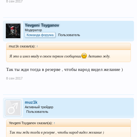
8 сен 2017
Yevgeni Tsyganov
Модератор
Команда форума
Пользователь
muz1k сказал(а):
↑
Я это и имел ввиду в своем первом сообщении
Активно жду.
Так ты жди тогда в резерве , чтобы народ видел желание )
8 сен 2017
muz1k
Активный трейдер
Пользователь
Yevgeni Tsyganov сказал(а):
↑
Так ты жди тогда в резерве , чтобы народ видел желание )