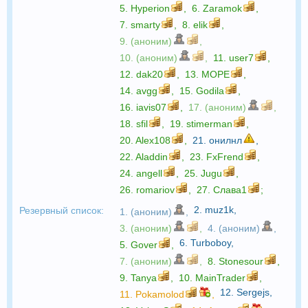
5.
Hyperion
,
6.
Zaramok
,
7.
smarty
,
8.
elik
,
9. (аноним)
,
10. (аноним)
,
11.
user7
,
12.
dak20
,
13.
МОРЕ
,
14.
avgg
,
15.
Godila
,
16.
iavis07
,
17. (аноним)
,
18.
sfil
,
19.
stimerman
,
20.
Alex108
,
21.
онилнл
,
22.
Aladdin
,
23.
FxFrend
,
24.
angell
,
25.
Jugu
,
26.
romariov
,
27.
Слава1
;
2.
muz1k
,
Резервный список:
1. (аноним)
,
3. (аноним)
,
4. (аноним)
,
6.
Turboboy
,
5.
Gover
,
7. (аноним)
,
8.
Stonesour
,
9.
Tanya
,
10.
MainTrader
,
12.
Sergejs
,
11.
Pokamolod
,