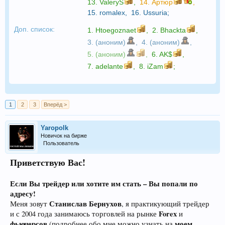
13.
ValeryS
,
14.
Артюр
,
15.
romalex
,
16.
Ussuria
;
Доп. список:
1.
Htoegoznaet
,
2.
Bhackta
,
3. (аноним)
,
4. (аноним)
,
5. (аноним)
,
6.
AK$
,
7.
adelante
,
8.
iZam
;
1
2
3
Вперёд >
Yaropolk
Новичок на бирже
Пользователь
Приветствую Вас!
Если Вы трейдер или хотите им стать – Вы попали по
адресу!
Станислав Бернухов
Меня зовут
, я практикующий трейдер
Forex
и с 2004 года занимаюсь торговлей на рынке
и
фьючерсов
моем
(подробнее обо мне можно узнать на