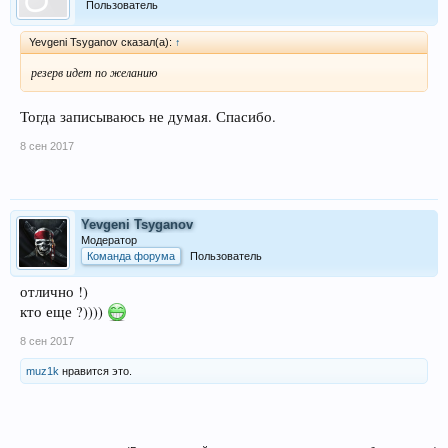
Пользователь
Yevgeni Tsyganov сказал(а):
↑
резерв идет по желанию
Тогда записываюсь не думая. Спасибо.
8 сен 2017
Yevgeni Tsyganov
Модератор
Команда форума
Пользователь
отлично !)
кто еще ?))))
8 сен 2017
muz1k
нравится это.