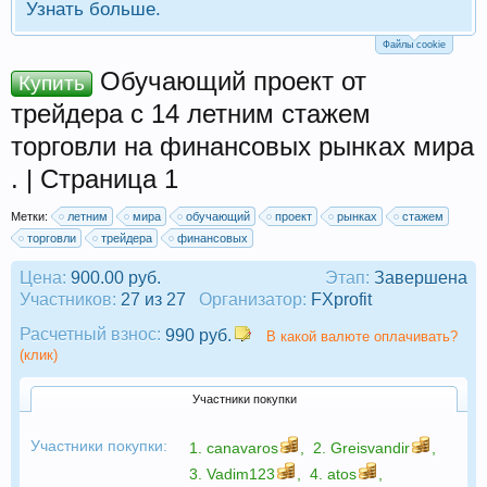
Узнать больше.
Файлы cookie
Обучающий проект от
Купить
трейдера с 14 летним стажем
торговли на финансовых рынках мира
. | Страница 1
Метки:
летним
мира
обучающий
проект
рынках
стажем
торговли
трейдера
финансовых
Цена:
900.00 руб.
Этап:
Завершена
Участников:
27 из 27
Организатор:
FXprofit
Расчетный взнос:
990 руб.
В какой валюте оплачивать?
(клик)
Участники покупки
Участники покупки:
1.
canavaros
,
2.
Greisvandir
,
3.
Vadim123
,
4.
atos
,