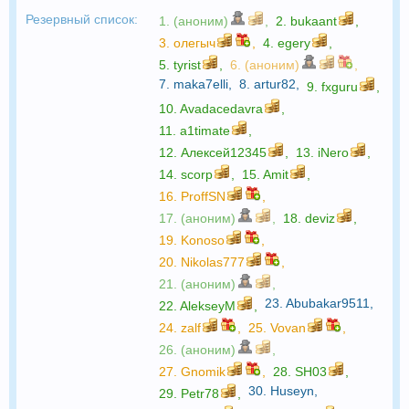
Резервный список:
1. (аноним)
,
2.
bukaant
,
3.
олегыч
,
4.
egery
,
5.
tyrist
,
6. (аноним)
,
7.
maka7elli
,
8.
artur82
,
9.
fxguru
,
10.
Avadacedavra
,
11.
a1timate
,
12.
Алексей12345
,
13.
iNero
,
14.
scorp
,
15.
Amit
,
16.
ProffSN
,
17. (аноним)
,
18.
deviz
,
19.
Konoso
,
20.
Nikolas777
,
21. (аноним)
,
23.
Abubakar9511
,
22.
AlekseyM
,
24.
zalf
,
25.
Vovan
,
26. (аноним)
,
27.
Gnomik
,
28.
SH03
,
30.
Huseyn
,
29.
Petr78
,