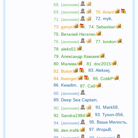
68. (аноним)
,
69. (аноним)
,
70.
Ariant
,
72.
myb
,
71. (аноним)
,
73.
ganys
,
74.
Sebastian
,
75.
Виталий Негатин
,
76. (аноним)
,
77.
london
,
78.
aleks51
,
79.
Александр Камаев
,
80.
Малива
,
81.
doc2015
,
83.
Aleksej
,
82.
Buton
,
84.
Avenger
,
85.
CotikP
,
86.
Kwadim
,
87.
Саб
,
88. (аноним)
,
89.
Deep Sea Captain
,
91.
Mark58
,
90. (аноним)
,
93.
Tyson-056
,
92.
Sandra1984
,
95.
Ваша Милость
,
94. (аноним)
,
97.
ИгорьВ
,
96.
den.trafik
,
98. (аноним)
,
99. (аноним)
,