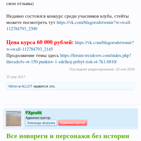
свои отзывы)
Недавно состоялся конкурс среди учасников клуба, стейты
можете посмотреть тут
https://vk.com/blagorodstvomir?w=wall-
112784793_2300
Цена курса 60 000 рублей:
https://vk.com/blagorodstvomir?
w=wall-112784793_2145
Продолжение темы здесь
https://forum-treiderov.com/index.php?
threads/ts-ot-150-punktov-1-sdelkoj-pribyl-risk-ot-7k1.6810/
Последнее редактирование:
20 ноя 2018
15 апр 2017
Vitrion
и
ALLOT
нравится это.
FXprofit
Администратор
Команда форума
Администратор
Все новореги и персонажи без истории