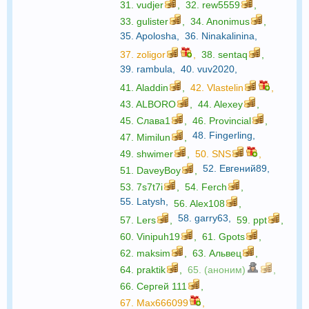
31.
vudjer
,
32.
rew5559
,
33.
gulister
,
34.
Anonimus
,
35.
Apolosha
,
36.
Ninakalinina
,
37.
zoligor
,
38.
sentaq
,
39.
rambula
,
40.
vuv2020
,
41.
Aladdin
,
42.
Vlastelin
,
43.
ALBORO
,
44.
Alexey
,
45.
Слава1
,
46.
Provincial
,
48.
Fingerling
,
47.
Mimilun
,
49.
shwimer
,
50.
SNS
,
52.
Евгений89
,
51.
DaveyBoy
,
53.
7s7t7i
,
54.
Ferch
,
55.
Latysh
,
56.
Alex108
,
58.
garry63
,
57.
Lers
,
59.
ppt
,
60.
Vinipuh19
,
61.
Gpots
,
62.
maksim
,
63.
Альвец
,
64.
praktik
,
65. (аноним)
,
66.
Сергей 111
,
67.
Max666099
,