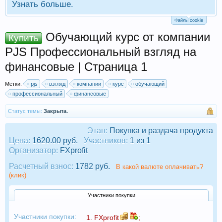
Узнать больше.
Файлы cookie
Обучающий курс от компании
Купить
PJS Профессиональный взгляд на
финансовые | Страница 1
Метки:
pjs
взгляд
компании
курс
обучающий
профессиональный
финансовые
Статус темы:
Закрыта.
Этап:
Покупка и раздача продукта
Цена:
1620.00 руб.
Участников:
1 из 1
Организатор:
FXprofit
Расчетный взнос:
1782 руб.
В какой валюте оплачивать?
(клик)
Участники покупки
Участники покупки:
1.
FXprofit
;