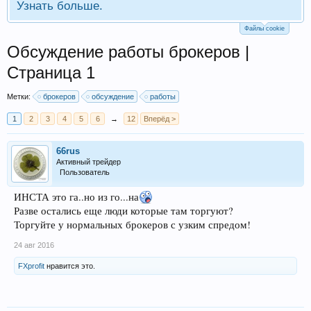
Узнать больше.
Файлы cookie
Обсуждение работы брокеров |
Страница 1
Метки:
брокеров
обсуждение
работы
1
2
3
4
5
6
→
12
Вперёд >
66rus
Активный трейдер
Пользователь
ИНСТА это га..но из го...на
Разве остались еще люди которые там торгуют?
Торгуйте у нормальных брокеров с узким спредом!
24 авг 2016
FXprofit
нравится это.