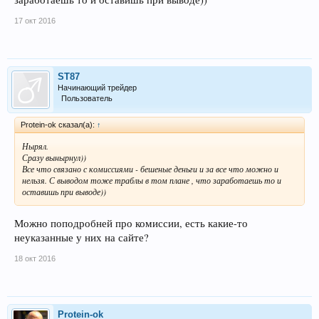
17 окт 2016
ST87
Начинающий трейдер
Пользователь
Protein-ok сказал(а):
↑
Нырял.
Сразу вынырнул))
Все что связано с комиссиями - бешеные деньги и за все что можно и
нельзя. С выводом тоже траблы в том плане , что заработаешь то и
оставишь при выводе))
Можно поподробней про комиссии, есть какие-то
неуказанные у них на сайте?
18 окт 2016
Protein-ok