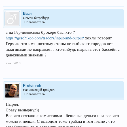
Вася
Опытный трейдер
Пользователь
а на Герчиковском брокере был кто ?
https://gerchikco.com/traders/input-and-output/
хохлы говорят
Герчик- это имя ,поэтому стопы не выбивает,спредов нет
,плагинами не накрывает , кто-нибудь нырял в этот бассейн с
денежными знаками ?
7 окт 2016
Protein-ok
Начинающий трейдер
Пользователь
Нырял.
Сразу вынырнул))
Все что связано с комиссиями - бешеные деньги и за все что
можно и нельзя. С выводом тоже траблы в том плане , что
заработаешь то и оставишь при выводе))