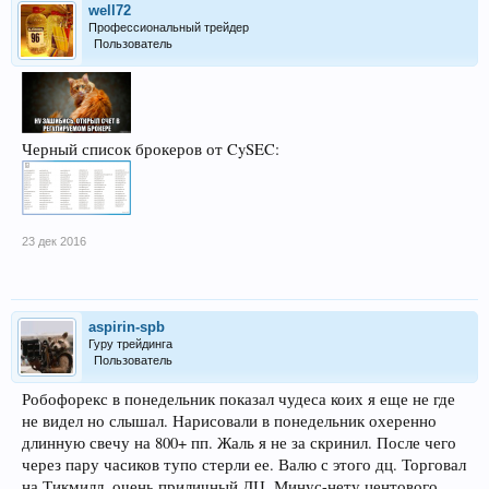
well72
Профессиональный трейдер
Пользователь
Черный список брокеров от CySEC:
23 дек 2016
aspirin-spb
Гуру трейдинга
Пользователь
Робофорекс в понедельник показал чудеса коих я еще не где
не видел но слышал. Нарисовали в понедельник охеренно
длинную свечу на 800+ пп. Жаль я не за скринил. После чего
через пару часиков тупо стерли ее. Валю с этого дц. Торговал
на Тикмилл, очень приличный ДЦ. Минус-нету центового