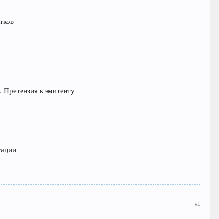
тков
. Претензия к эмитенту
гации
#1