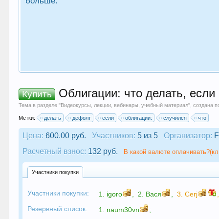
больше.
Облигации: что делать, если
Купить
Тема в разделе "
Видеокурсы, лекции, вебинары, учебный материал
", создана 
Метки:
делать
дефолт
если
облигации:
случился
что
Цена:
600.00 руб.
Участников:
5 из 5
Организатор:
F
Расчетный взнос:
132 руб.
В какой валюте оплачивать?(кл
Участники покупки
Участники покупки:
1.
igoro
,
2.
Вася
,
3.
Cerj
Резервный список:
1.
naum30vn
;