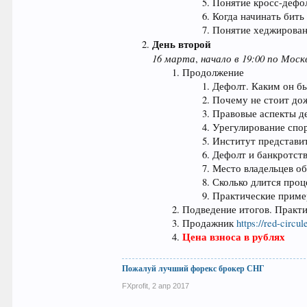
Понятие кросс-дефол
Когда начинать бит
Понятие хеджировани
День второй
16 марта
начало в 19:00 по Моск
,
Продолжение
Дефолт. Каким он б
Почему не стоит до
Правовые аспекты д
Урегулирование спор
Институт представит
Дефолт и банкротств
Место владельцев об
Сколько длится проц
Практические приме
Подведение итогов. Практ
Продажник
https://red-circu
Цена взноса в рублях
Пожалуй лучший форекс брокер СНГ
FXprofit
,
2 апр 2017