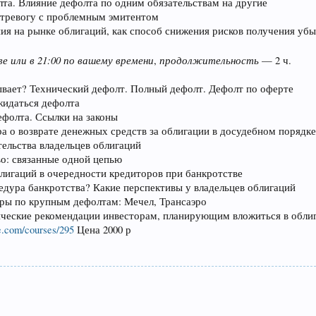
та. Влияние дефолта по одним обязательствам на другие
ь тревогу с проблемным эмитентом
я на рынке облигаций, как способ снижения рисков получения убы
ве или в 21:00 по вашему времени
продолжительность
,
— 2 ч.
ывает? Технический дефолт. Полный дефолт. Дефолт по оферте
жидаться дефолта
ефолта. Ссылки на законы
а о возврате денежных средств за облигации в досудебном порядке
ельства владельцев облигаций
о: связанные одной цепью
лигаций в очередности кредиторов при банкротстве
едура банкротства? Какие перспективы у владельцев облигаций
ры по крупным дефолтам: Мечел, Трансаэро
ические рекомендации инвесторам, планирующим вложиться в обли
le.com/courses/295
Цена 2000 р