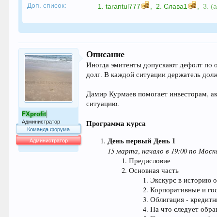
Доп. список:
1.
tarantul777
,
2.
Слава1
,
3. (
Описание
Иногда эмитенты допускают дефолт по о
долг. В каждой ситуации держатель долже
Дамир Курмаев помогает инвесторам, ак
ситуацию.
FXprofit
Программа курса
Администратор
Команда форума
День первый
День 1
Администратор
15 марта
начало в 19:00 по Моск
,
64.013
Предисловие
Основная часть
Экскурс в историю о
Корпоративные и гос
Облигация - кредитн
На что следует обр