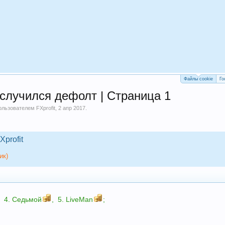
Файлы cookie
Го
 случился дефолт | Страница 1
пользователем
FXprofit
,
2 апр 2017
.
Xprofit
ик)
,
4.
Седьмой
,
5.
LiveMan
;