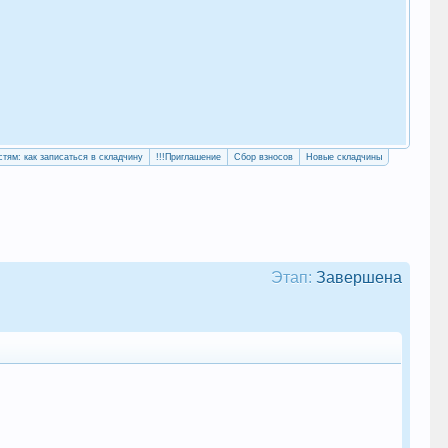
«Уч
сво
стям: как записаться в складчину
!!!Приглашение
Сбор взносов
Новые складчины
Этап:
Завершена