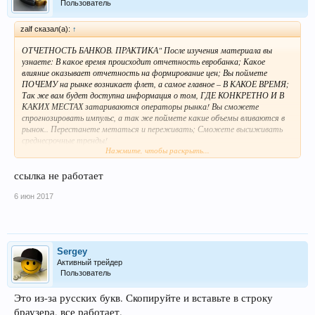
Пользователь
zalf сказал(а):
↑
ОТЧЕТНОСТЬ БАНКОВ. ПРАКТИКА" После изучения материала вы
узнаете: В какое время происходит отчетность евробанка; Какое
влияние оказывает отчетность на формирование цен; Вы поймете
ПОЧЕМУ на рынке возникает флет, а самое главное – В КАКОЕ ВРЕМЯ;
Так же вам будет доступна информация о том, ГДЕ КОНКРЕТНО И В
КАКИХ МЕСТАХ затариваются операторы рынка! Вы сможете
спрогнозировать импульс, а так же поймете какие объемы вливаются в
рынок.. Перестанете метаться и переживать; Сможете высиживать
среднесрочные тренды!
Нажмите, чтобы раскрыть...
Скачать:
Отчетность банков.rar
ссылка не работает
6 июн 2017
Sergey
Активный трейдер
Пользователь
Это из-за русских букв. Скопируйте и вставьте в строку
браузера, все работает.