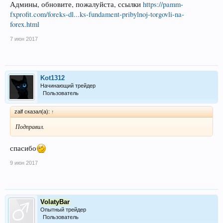
Админы, обновите, пожалуйста, ссылки
https://pamm-
fxprofit.com/foreks-dl...ks-fundament-pribylnoj-torgovli-na-
forex.html
7 июн 2017
Kot1312
Начинающий трейдер
Пользователь
zalf сказал(а):
↑
Подправил.
спасибо
9 июн 2017
VolatyBar
Опытный трейдер
Пользователь