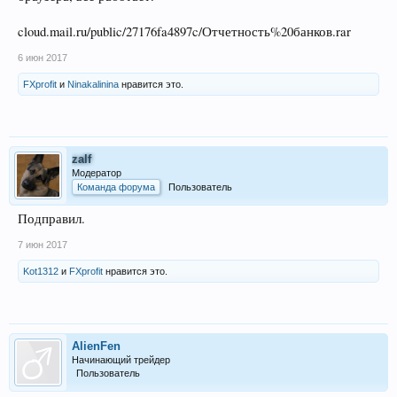
cloud.mail.ru/public/27176fa4897c/Отчетность%20банков.rar
6 июн 2017
FXprofit
и
Ninakalinina
нравится это.
zalf
Модератор
Команда форума
Пользователь
Подправил.
7 июн 2017
Kot1312
и
FXprofit
нравится это.
AlienFen
Начинающий трейдер
Пользователь