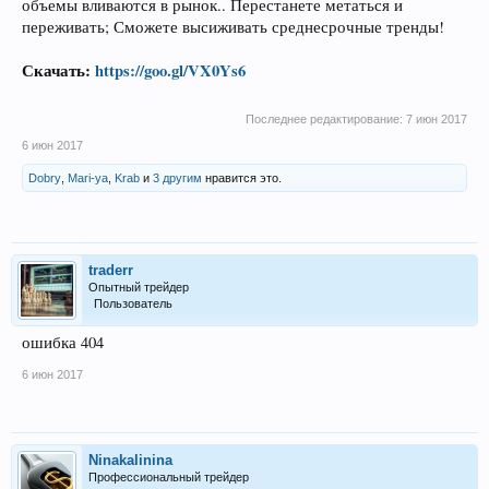
объемы вливаются в рынок.. Перестанете метаться и
переживать; Сможете высиживать среднесрочные тренды!
Скачать:
https://goo.gl/VX0Ys6
Последнее редактирование:
7 июн 2017
6 июн 2017
Dobry
,
Mari-ya
,
Krab
и
3 другим
нравится это.
traderr
Опытный трейдер
Пользователь
ошибка 404
6 июн 2017
Ninakalinina
Профессиональный трейдер