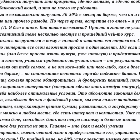
о удавалось получить эти проценты, где-то меньше, а где-то во
банковский вклад, и это не могло не радовать.
уга о возможности получать 30-50% в месяц на бирже, чем он и 
о или прочего развода. Но через время, встретив его вновь – я 
ь (!). Я был в шоке. Как такое возможно? Просто в голове не ук
освятивший теме несколько месяцев и прошедший чей-то курс.
шлось погрузиться в тему с головой и завалить его вопросами.
о потерять все свои вложения просто в один момент. НО если и
вил (или даже просто взять чужую, уже готовую) и придержива
и конечно, учиться-пробовать-получать опыт – то результаты 
ько от тебя самого, а не от кого-либо или чего-либо, как в дел
а бирже) – по статистике являются гораздо надежнее банков. 
зии, сколько просто обанкротились. А брокерских компаний, по
 коротких интервалах (совершая сделки хоть каждую минуту), та
бя наиболее оптимальные условия. Это абсолютно законная дея
о, вкладывая деньги в фондовый рынок, мы тем самым вкладываем
аниям, выпускающим ценные бумаги, развиваться, а государств
 можно в любом месте, где есть интернет и компьютер. Уже п
 самом деле, способных дать вам некую систему и базовые знани
ное для успеха не это. Главное – это (как и везде) умения
ировать, иметь четкий план и придерживаться его, управлять 
ом суть! По крайней мере, на 80% успех зависит именно от этог