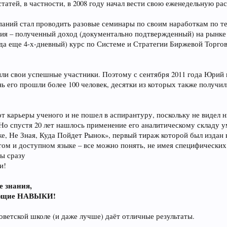
статей, в частности, в 2008 году начал вести свою еженедельную ра
паний стал проводить разовые семинары по своим наработкам по те
рия – полученный доход (документально подтвержденный) на рынк
гда еще 4-х-дневный) курс по Системе и Стратегии Биржевой Торго
ыли свои успешные участники. Поэтому с сентября 2011 года Юрий
ь его прошли более 100 человек, десятки из которых также получ
т карьеры ученого и не пошел в аспирантуру, поскольку не видел 
Но спустя 20 лет нашлось применение его аналитическому складу 
 Не Зная, Куда Пойдет Рынок», первый тираж которой был издан в 
стом и доступном языке – все можно понять, не имея специфически
Вы сразу
и!
е знания,
вующие НАВЫКИ!
оветской школе (и даже лучше) даёт отличные результаты.