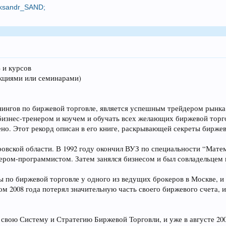
eksandr_SAND
;
 и курсов
екциями или семинарами)
нингов по биржевой торговле, является успешным трейдером рынка
 бизнес-тренером и коучем и обучать всех желающих биржевой тор
но. Этот рекорд описан в его книге, раскрывающей секреты биржев
ировской области. В 1992 году окончил ВУЗ по специальности “Мат
нером-программистом. Затем занялся бизнесом и был совладельце
ы по биржевой торговле у одного из ведущих брокеров в Москве, и
м 2008 года потерял значительную часть своего биржевого счета, 
 свою Систему и Стратегию Биржевой Торговли, и уже в августе 20