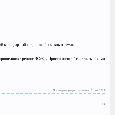
ий календарный год по особо важным темам,
 прошедших тренинг ЭСтБТ. Просто почитайте отзывы и сами
Последнее редактирование:
3 фев 2022
#1