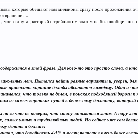
тзывы которые обещают нам миллионы сразу после прохождения очер
отвращения ...
, моего друга , который с трейдингом знаком не был вообще , до 
 содержится в этой фразе. Для кого-то это просто слова, а к
 школьных лет. Пытался найти разные варианты и, уверен, для 
бные приносить хорошие доходы абсолютно каждому. Один из так
 занимался, что только не делал, в поисках подходящей дороги к
дним из самых коротких путей к денежному достатку, который я
бы ни за что не поверил, что стану заниматься этим. А пару ле
, самых умных и трудолюбивых людей. Но сейчас уже сам делаю 
могу делать и больше!
читал, что доходность 4-5% в месяц является очень даже высок