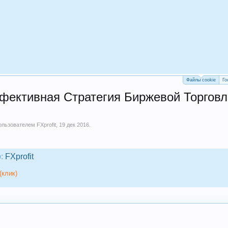
Файлы cookie
Го
ективная Стратегия Биржевой Торговли
пользователем
FXprofit
,
19 дек 2016
.
:
FXprofit
(клик)