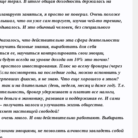
обще терял. В итоге общая доходность держалась на
планирует заняться, я просто не поверил. Очень похоже
услышал, что он уже сам торгует, изучив чей-то тренинг,
ладывалось. И это обычный человек, без специального
 Оказалось, что действительно эта сфера деятельности
зучить базовые знания, выработать для себя
ться ее, научиться контролировать свои эмоции,
будут всегда на уровне дохода от 10% это точно!
е простого инвестирования. Плюс ко всему брокеры (через
Если посмотреть на последние годы, можно вспомнить у
терпевших фиаско, я не знаю. Что еще хорошего в этом?
к и на длительных (день, неделя, месяц и даже год). Т.е.
тельность, брокер удерживает и платит все налоги,
 деньги в экономику, развивая и поддерживая ее. И сами
у – получать налоги и улучшать жизнь общества.
ахнет настоящей свободой!
я – очень много. И они действительно работают. Выбирать
своими эмоциями, не позволять алчности завладеть собой
о.