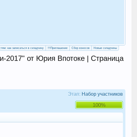
«Уч
сво
стям: как записаться в складчину
!!!Приглашение
Сбор взносов
Новые складчины
-2017" от Юрия Впотоке | Страница
Этап:
Набор участников
100%