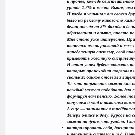
и прочее, кое-где действительн
уровне 2-3% в месяц. Выше, чем 
И когда я услышал от своего др
было на рекламу какого-то казин
делая иногда по 3% дохода в ден
образования и опыта, просто п
Мне стало уже интереснее. При
является очень рисковой и можн
определенную систему, свод пра
применять жесткую дисциплину 
И этот успех будет зависеть тол
которых происходит торговля н
скольких банков отозвали лицен
То, что торговать можно как на
каждый может подобрать для се
формируя вам пенсию. Более тог
получаем доход и помогаем комп
А еще — заниматься трейдингом
Теперь ближе к делу. Курсов на
можно по душе, что угодно. Глав
контролировать себя, дисциплин
и нарушить систему и т.д. В эт