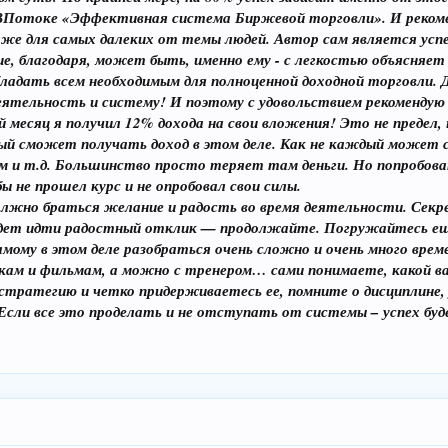
Потоке «Эффективная система Биржевой торговли». И рекоменд
же для самых далеких от темы людей. Автор сам является усп
ие, благодаря, может быть, именно ему - с легкостью объясня
бладать всем необходимым для полноценной доходной торговли. 
еятельность и систему! И поэтому с удовольствием рекомендую
й месяц я получил 12% дохода на свои вложения! Это не предел,
дый сможет получать доход в этом деле. Как не каждый может 
м и т.д. Большинство просто теряет там деньги. Но попробова
ы не прошел курс и не опробовал свои силы.
 должно браться желание и радость во время деятельности. Секр
будет идти радостный отклик — продолжайте. Погружайтесь ещ
мому в этом деле разобраться очень сложно и очень много време
ам и фильмам, а можно с тренером… сами понимаете, какой ва
стратегию и четко придерживаетесь ее, помните о дисциплине,
Если все это проделать и не отступать от системы – успех буд