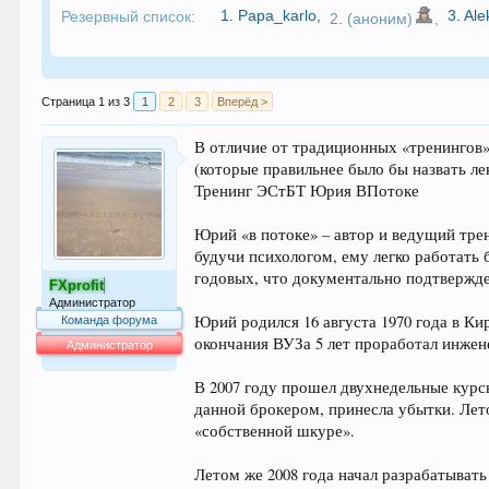
1.
Papa_karlo
,
3.
Al
Резервный список:
2. (аноним)
,
Страница 1 из 3
1
2
3
Вперёд >
В отличие от традиционных «тренингов»
(которые правильнее было бы назвать л
Тренинг ЭСтБТ Юрия ВПотоке
Юрий «в потоке» – автор и ведущий тре
будучи психологом, ему легко работать
годовых, что документально подтвержде
FXprofit
Администратор
Юрий родился 16 августа 1970 года в К
Команда форума
окончания ВУЗа 5 лет проработал инже
Администратор
64.019
В 2007 году прошел двухнедельные курс
данной брокером, принесла убытки. Лето
«собственной шкуре».
Летом же 2008 года начал разрабатывать