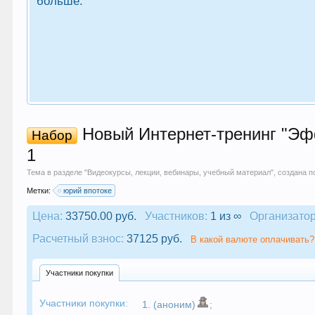
больше.
Новый Интернет-тренинг "Эфф
Набор
1
Тема в разделе "
Видеокурсы, лекции, вебинары, учебный материал
", создана 
Метки:
юрий впотоке
Цена:
33750.00 руб.
Участников:
1 из ∞
Организатор
Расчетный взнос:
37125 руб.
В какой валюте оплачивать?
Участники покупки
Участники покупки:
1. (аноним)
;