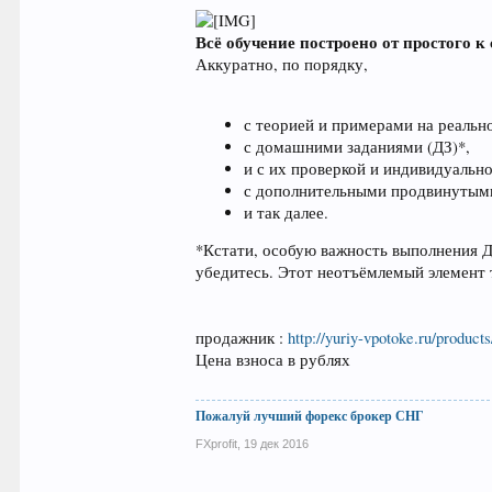
Всё обучение построено от простого к
Аккуратно, по порядку,
с теорией и примерами на реаль
с домашними заданиями (ДЗ)*,
и с их проверкой и индивидуальн
с дополнительными продвинутыми
и так далее.
*Кстати, особую важность выполнения 
убедитесь. Этот неотъёмлемый элемент 
продажник :
http://yuriy-vpotoke.ru/products
Цена взноса в рублях
Пожалуй лучший форекс брокер СНГ
FXprofit
,
19 дек 2016