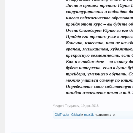
Лично я прошел тренинг Юрия В
структурированы и подходят да
имеет педагогическое образован
пройдя этот курс – вы будете о
Очень благодарен Юрию за его д
Пройдя его тренинг уже в первы
Конечно, известно, что не каж
врачом, музыкантом, художнико
прекрасную возможность, если б
Как и в любом деле – за основу
будет интересно, если в душе 
трейдера, умеющего обучать. Са
можно учиться самому по книжк
Определяете свою собственную 
ошибок извлекаете опыт и т.д. 
Yevgeni Tsyganov
,
19 дек 2016
OldTrader
,
Glebaj
и
muz1k
нравится это.