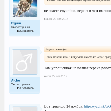
не знаете случайно, версия в чем имен
fxguru
,
22 ноя 2017
fxguru
Эксперт рынка
Пользователь
871
fxguru сказал(а):
↑
так может нам и покупать ничего не надо? сразу
Там упрощённая не полная версия робот
Alchu
,
22 ноя 2017
Alchu
Эксперт рынка
Пользователь
797
Вот триал до 24 ноября:
https://yadi.sk/