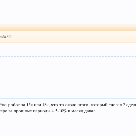
надо???
**но-робот за 15к или 18к, что-то около этого, который сделал 2 сде
тере за прошлые периоды + 5-10% в месяц давал...