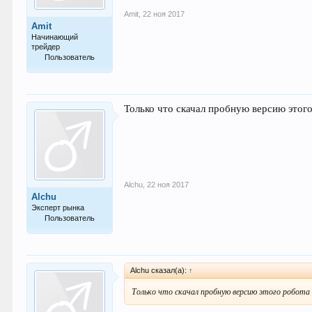
Amit
,
22 ноя 2017
Amit
Начинающий
трейдер
Пользователь
15
Только что скачал пробную версию этого
Alchu
,
22 ноя 2017
Alchu
Эксперт рынка
Пользователь
797
Alchu сказал(а):
↑
Только что скачал пробную версию этого робота в