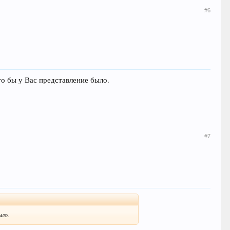
#6
то бы у Вас представление было.
#7
ыло.