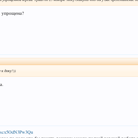
но упрощена?
 к доку?))
а.
d/Gscx5OdN3Pw3Qu