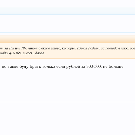
от за 15к или 18к, что-то около этого, который сделал 2 сделки за полгода в плюс. об
иоды + 5-10% в месяц давал...
 но такое буду брать только если рублей за 300-500, не больше