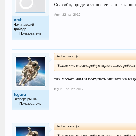
Спасибо, представление есть, отвязанно
Amit
,
22 ноя 2017
Amit
Начинающий
трейдер
Пользователь
15
Alchu сказал(а):
↑
Только что скачал пробную версию этого робота в
так может нам и покупать ничего не надо
fxguru
,
22 ноя 2017
fxguru
Эксперт рынка
Пользователь
871
Alchu сказал(а):
↑
Только что скачал пробную версию этого робота в