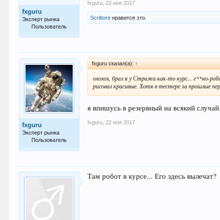
fxguru
,
22 ноя 2017
fxguru
Scrittore
нравится это.
Эксперт рынка
Пользователь
871
fxguru сказал(а):
↑
охохох, брал я у Стрижа как-то курс... г**но-роб
рисовал красивые. Хотя в тестере за прошлые пер
я впишусь в резервный на всякий случай.
fxguru
,
22 ноя 2017
fxguru
Эксперт рынка
Пользователь
871
Там робот в курсе... Его здесь вылечат?