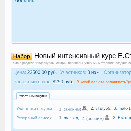
больше.
Новый интенсивный курс Е.Ст
Набор
Тема в разделе "
Видеокурсы, лекции, вебинары, учебный материал
", создана 
Цена:
22500.00 руб.
Участников:
3 из ∞
Организатор
Расчетный взнос:
8250 руб.
В какой валюте оплачивать?(к
Участники покупки
2.
vitaliy65
,
3.
makx1
Участники покупки:
1. (аноним)
,
1.
maksim
,
3.
Екате
Резервный список:
2. (аноним)
,