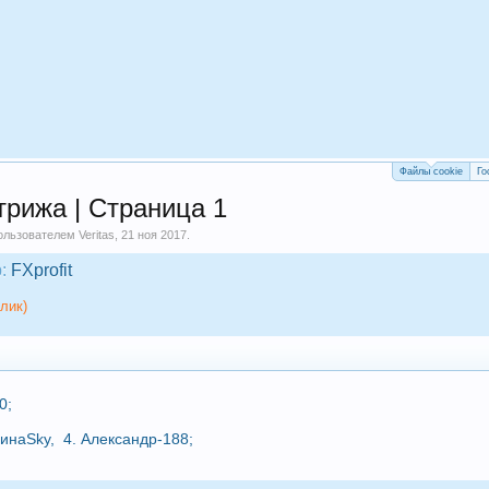
Файлы cookie
Го
рижа | Страница 1
пользователем
Veritas
,
21 ноя 2017
.
:
FXprofit
лик)
0
;
ринаSky
,
4.
Александр-188
;