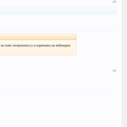
#4
е по плюс полпункта)))) а картинки на вебинарах
#5