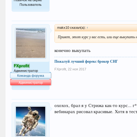
Новичок на бирже
Пользователь
6
makx10 сказал(а):
↑
Привет, этот курс у вас есть, или еще выкупать 
конечно выкупать
Пожалуй лучший форекс брокер СНГ
FXprofit
FXprofit
,
22 ноя 2017
Администратор
Команда форума
Администратор
64.007
охохох, брал я у Стрижа как-то курс... г
вебинарах рисовал красивые. Хотя в тес