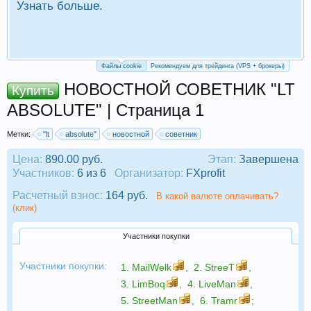
Узнать больше.
П
Р
Файлы cookie
Рекомендуем для трейдинга (VPS + брокеры)
НОВОСТНОЙ СОВЕТНИК "LT
Купить
ABSOLUTE" | Страница 1
Метки:
"lt
absolute"
новостной
советник
Цена:
890.00 руб.
Этап:
Завершена
Участников:
6 из 6
Организатор:
FXprofit
Расчетный взнос:
164 руб.
В какой валюте оплачивать?
(клик)
Участники покупки
Участники покупки:
1.
MailWelk
,
2.
StreeT
,
3.
LimBoq
,
4.
LiveMan
,
5.
StreetMan
,
6.
Tramr
;