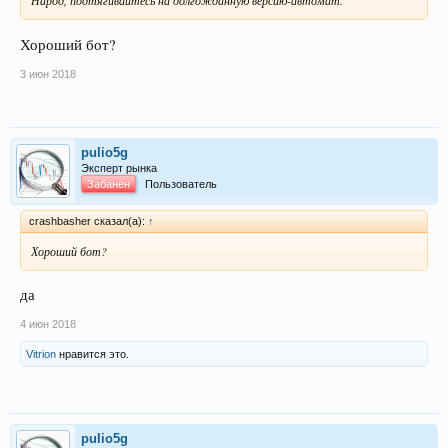
Хороший бот?
3 июн 2018
pulio5g
Эксперт рынка
Забанен
Пользователь
crashbasher сказал(а):
↑
Хороший бот?
да
4 июн 2018
Vitrion
нравится это.
pulio5g