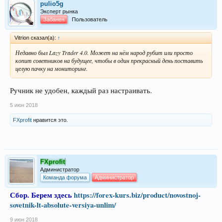
pulio5g
Эксперт рынка
Забанен
Пользователь
Vitrion сказал(а):
↑
Недавно был Lazy Trader 4.0. Может на нём народ рубит или просто
копит советников на будущее, чтобы в один прекрасный день поставить
целую пачку на мониторинг.
Ручник не удобен, каждый раз настраивать.
5 июн 2018
FXprofit
нравится это.
FXprofit
Администратор
Команда форума
Администратор
Сбор.
Берем здесь
https://forex-kurs.biz/product/novostnoj-
sovetnik-lt-absolute-versiya-unlim/
9 июн 2018