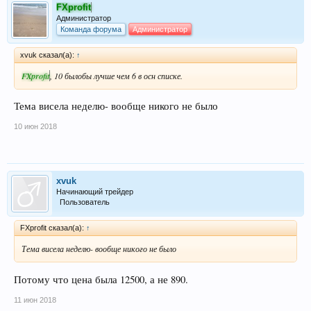
FXprofit
Администратор
Команда форума
Администратор
xvuk сказал(а):
↑
FXprofit
, 10 былобы лучше чем 6 в осн списке.
Тема висела неделю- вообще никого не было
10 июн 2018
xvuk
Начинающий трейдер
Пользователь
FXprofit сказал(а):
↑
Тема висела неделю- вообще никого не было
Потому что цена была 12500, а не 890.
11 июн 2018