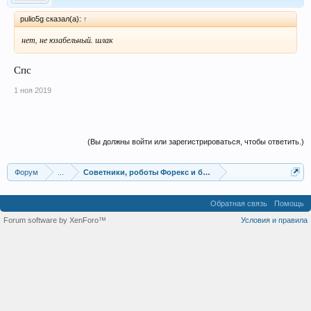
pulio5g сказал(а):
↑
нет, не юзабельный. шлак
Спс
1 ноя 2019
(Вы должны войти или зарегистрироваться, чтобы ответить.)
Форум
...
Советники, роботы Форекс и бинарных опционов
Обратная связь
Помощь
Forum software by XenForo™
Условия и правила