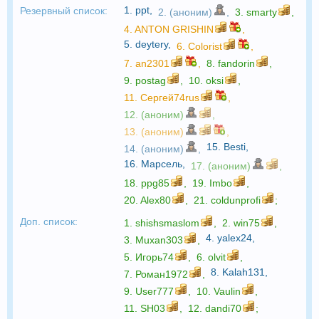
1.
ppt
,
Резервный список:
2. (аноним)
,
3.
smarty
,
4.
ANTON GRISHIN
,
5.
deytery
,
6.
Colorist
,
7.
an2301
,
8.
fandorin
,
9.
postag
,
10.
oksi
,
11.
Сергей74rus
,
12. (аноним)
,
13. (аноним)
,
15.
Besti
,
14. (аноним)
,
16.
Марсель
,
17. (аноним)
,
18.
ppg85
,
19.
Imbo
,
20.
Alex80
,
21.
coldunprofi
;
Доп. список:
1.
shishsmaslom
,
2.
win75
,
4.
yalex24
,
3.
Muxan303
,
5.
Игорь74
,
6.
olvit
,
8.
Kalah131
,
7.
Роман1972
,
9.
User777
,
10.
Vaulin
,
11.
SH03
,
12.
dandi70
;