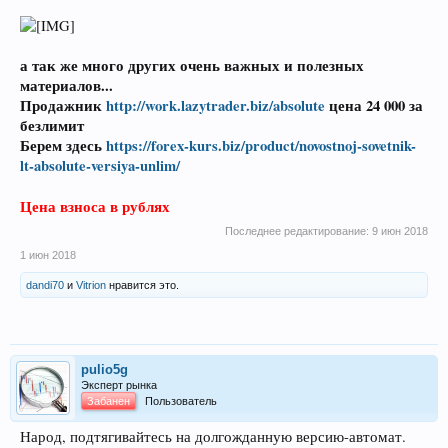
а так же много других очень важных и полезных
материалов...
Продажник
http://work.lazytrader.biz/absolute
цена 24 000 за
безлимит
Берем здесь
https://forex-kurs.biz/product/novostnoj-sovetnik-
lt-absolute-versiya-unlim/
Цена взноса в рублях
Последнее редактирование:
9 июн 2018
1 июн 2018
dandi70
и
Vitrion
нравится это.
pulio5g
Эксперт рынка
Забанен
Пользователь
Народ, подтягивайтесь на долгожданную версию-автомат.