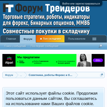
Войти или зарегистрироваться
Главная
🔥 Топ складчин
Пользователи
Форум
Поиск сообщений
Последние сообщения
Форум
...
Советники, роботы Форекс и бинарных опционов
Р
Этот сайт использует файлы cookie. Продолжая
x
С
пользоваться данным сайтом, Вы соглашаетесь
на использование нами Ваших файлов cookie.
V