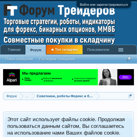
Войти или зарегистрироваться
Главная
🔥 Топ складчин
Пользователи
Форум
Поиск сообщений
Последние сообщения
Форум
...
Советники, роботы Форекс и бинарных опционов
Р
Этот сайт использует файлы cookie. Продолжая
x
С
пользоваться данным сайтом, Вы соглашаетесь
на использование нами Ваших файлов cookie.
V