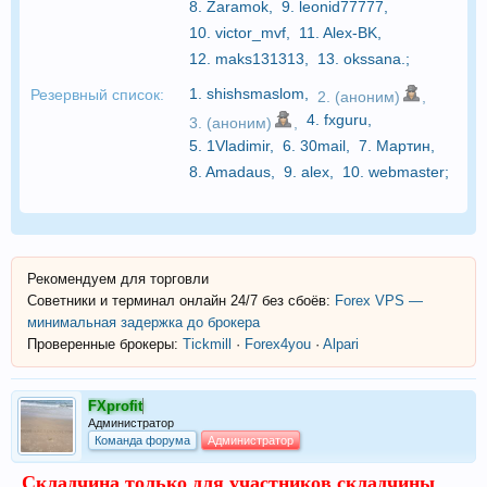
8.
Zaramok
,
9.
leonid77777
,
10.
victor_mvf
,
11.
Alex-BK
,
12.
maks131313
,
13.
okssana.
;
1.
shishsmaslom
,
Резервный список:
2. (аноним)
,
4.
fxguru
,
3. (аноним)
,
5.
1Vladimir
,
6.
30mail
,
7.
Мартин
,
8.
Amadaus
,
9.
alex
,
10.
webmaster
;
Рекомендуем для торговли
Советники и терминал онлайн 24/7 без сбоёв:
Forex VPS —
минимальная задержка до брокера
Проверенные брокеры:
Tickmill
·
Forex4you
·
Alpari
FXprofit
Администратор
Команда форума
Администратор
Складчина только для участников складчины