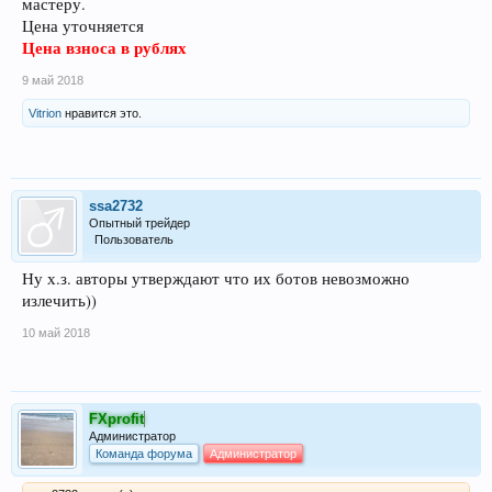
мастеру.
Цена уточняется
Цена взноса в рублях
9 май 2018
Vitrion
нравится это.
ssa2732
Опытный трейдер
Пользователь
Ну х.з. авторы утверждают что их ботов невозможно
излечить))
10 май 2018
FXprofit
Администратор
Команда форума
Администратор