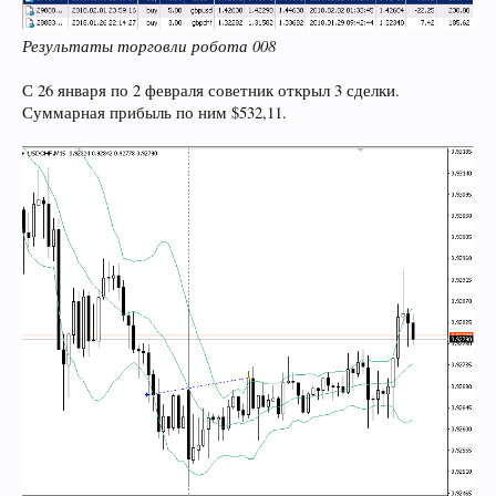
Результаты торговли робота 008
С 26 января по 2 февраля советник открыл 3 сделки.
Суммарная прибыль по ним $532,11.