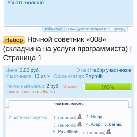
Узнать больше.
П
Р
Файлы cookie
Рекомендуем для трейдинга (VPS + брокеры)
Ночной советник «008»
Набор
(складчина на услуги программиста) |
Страница 1
Цена:
2.00 руб.
Этап:
Набор участников
Участников:
13 из ∞
Организатор:
FXprofit
Расчетный взнос:
2 руб.
В какой
100%
валюте оплачивать?(клик)
Участники покупки
2.
Helga
,
Участники покупки:
1. (аноним)
,
4.
Avap
,
5.
bernis
,
3. (аноним)
,
6.
Pavel6555
,
7. (аноним)
,