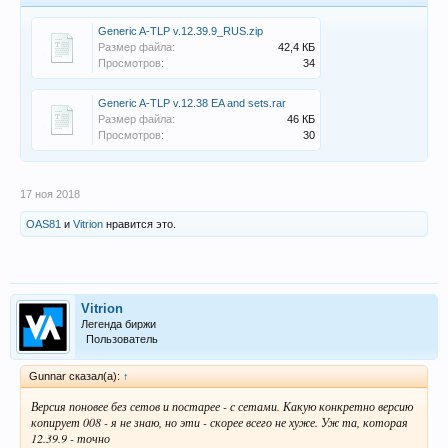
Generic A-TLP v.12.39.9_RUS.zip
Размер файла:
42,4 КБ
Просмотров:
34
Generic A-TLP v.12.38 EA and sets.rar
Размер файла:
46 КБ
Просмотров:
30
17 ноя 2018
OAS81
и
Vitrion
нравится это.
Vitrion
Легенда биржи
Пользователь
Gunnar сказал(а):
↑
Версия поновее без сетов и постарее - с сетами. Какую конкретно версию
копирует 008 - я не знаю, но эти - скорее всего не хуже. Уж та, которая
12.39.9 - точно