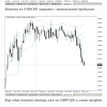
Покупка по USDCHF закрыта с минимальной прибылью
Еще одна покупка (теперь уже по GBPUSD) и снова профит