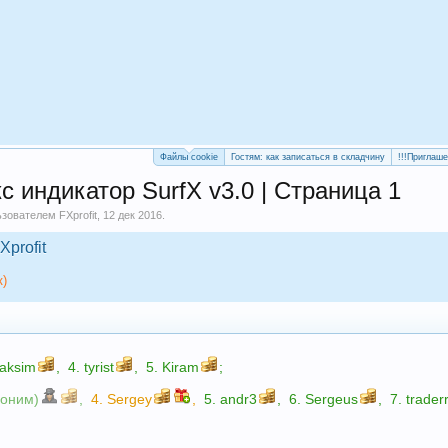
Файлы cookie
Гостям: как записаться в складчину
!!!Приглаш
индикатор SurfX v3.0 | Страница 1
льзователем
FXprofit
,
12 дек 2016
.
Xprofit
к)
aksim
,
4.
tyrist
,
5.
Kiram
;
ноним)
,
4.
Sergey
,
5.
andr3
,
6.
Sergeus
,
7.
trader