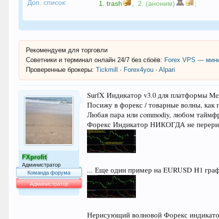
Доп. список:
1.
trash
,
2. (аноним)
;
Рекомендуем для торговли
Советники и терминал онлайн 24/7 без сбоёв:
Forex VPS — мини
Проверенные брокеры:
Tickmill
·
Forex4you
·
Alpari
SurfX Индикатор v3.0 для платформы Me
Посижу в форекс / товарные волны, как
Любая пара или commodiy, любом таймф
Форекс Индикатор НИКОГДА не перерис
FXprofit
Администратор
... Еще один пример на EURUSD H1 графи
Команда форума
Администратор
64.014
Нерисующий волновой Форекс индикатор