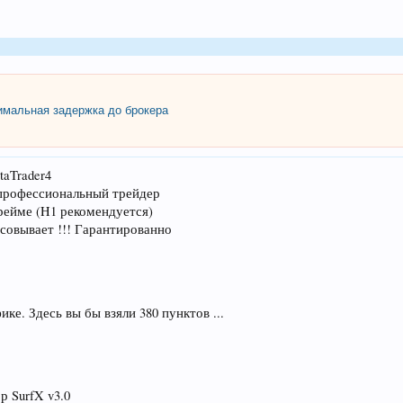
мальная задержка до брокера
taTrader4
 профессиональный трейдер
рейме (H1 рекомендуется)
овывает !!! Гарантированно
ке. Здесь вы бы взяли 380 пунктов ...
 SurfX v3.0