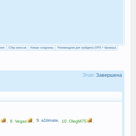
«Уч
сво
ение
Сбор взносов
Новые складчины
Рекомендуем для трейдинга (VPS + брокеры)
Этап:
Завершена
9.
a1timate
,
r
,
8.
Vegas
,
10.
OlegM75
,