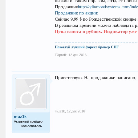
низкий и, таким образом, создает новый 
Продажник
http://qdiamondsystems.com/inde
Продажник по акции:
Сейчас 9,99 $ по Рождественской скидке.
В реальном времени можно наблюдать р
Цена взноса в рублях. Индикатор уже
Пожалуй лучший форекс брокер СНГ
FXprofit
,
12 дек 2016
Приветствую. На продажнике написано, ч
muz1k
,
12 дек 2016
muz1k
Активный трейдер
Пользователь
85