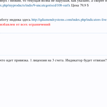
верх / низкий, то текущая волна не нарушая, как указано, а скорее
x.php/myproducts/indis/9-uncategorised/108-surfx
Цена 79,9 $
аботу индюка здесь
http://qdiamondsystems.com/index.php/indicators-live
 избавлен от всех ограничений
то идет привязка. 1 лицензия на 3 счета. Индикатор будет отвязан?