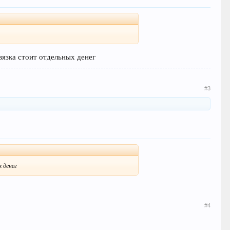
вязка стоит отдельных денег
#3
 денег
#4