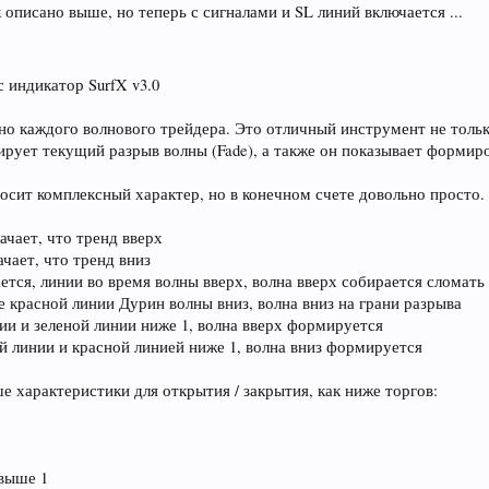
 описано выше, но теперь с сигналами и SL линий включается ...
индикатор SurfX v3.0
но каждого волнового трейдера. Это отличный инструмент не тольк
ирует текущий разрыв волны (Fade), а также он показывает формир
осит комплексный характер, но в конечном счете довольно просто.
ачает, что тренд вверх
ачает, что тренд вниз
ается, линии во время волны вверх, волна вверх собирается сломать
 красной линии Дурин волны вниз, волна вниз на грани разрыва
нии и зеленой линии ниже 1, волна вверх формируется
й линии и красной линией ниже 1, волна вниз формируется
 характеристики для открытия / закрытия, как ниже торгов:
 выше 1