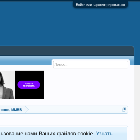
Войти или зарегистрироваться
ионов, ММВБ
льзование нами Ваших файлов cookie.
Узнать
Хот