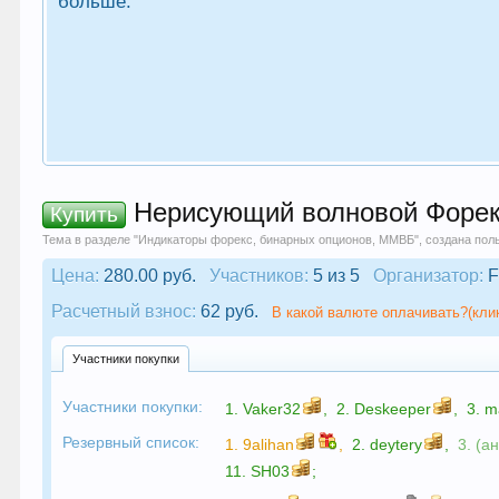
больше.
Нерисующий волновой Форекс 
Купить
Тема в разделе "
Индикаторы форекс, бинарных опционов, ММВБ
", создана по
Цена:
280.00 руб.
Участников:
5 из 5
Организатор:
F
Расчетный взнос:
62 руб.
В какой валюте оплачивать?(кли
Участники покупки
Участники покупки:
1.
Vaker32
,
2.
Deskeeper
,
3.
m
Резервный список:
1.
9alihan
,
2.
deytery
,
3. (а
11.
SH03
;