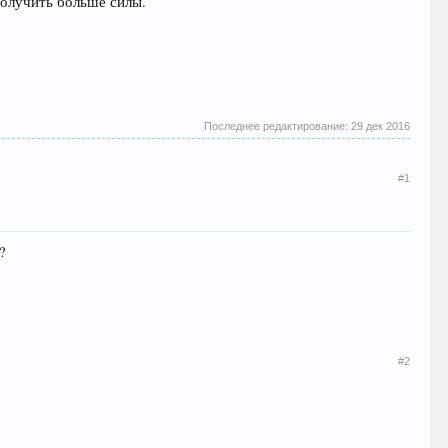
 получить больше силы.
Последнее редактирование:
29 дек 2016
#1
?
#2