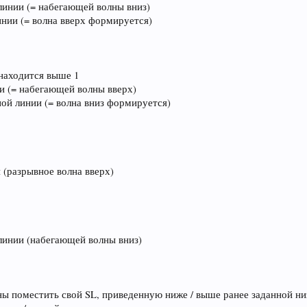
линии (= набегающей волны вниз)
линии (= волна вверх формируется)
 находится выше 1
и (= набегающей волны вверх)
ной линии (= волна вниз формируется)
я (разрывное волна вверх)
 линии (набегающей волны вниз)
ы поместить свой SL, приведенную ниже / выше ранее заданной низк