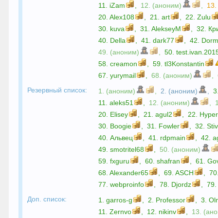
11.
iZam
,
12. (аноним)
,
13
20.
Alex108
,
21.
art
,
22.
Zulu
30.
kuva
,
31.
AlekseyM
,
32.
Кр
40.
Della
,
41.
dark77
,
42.
Dorm
49. (аноним)
,
50.
test.ivan.201
58.
creamon
,
59.
tl3Konstantin
67.
yurymail
,
68. (аноним)
,
Резервный список:
1. (аноним)
,
2. (аноним)
,
3
11.
aleks51
,
12. (аноним)
,
20.
Elisey
,
21.
agul2
,
22.
Hyper
30.
Boogie
,
31.
Fowler
,
32.
Sti
40.
Альвец
,
41.
rdpmain
,
42.
a
49.
smotritel68
,
50. (аноним)
59.
fxguru
,
60.
shafran
,
61.
Go
68.
Alexander65
,
69.
ASCH
,
70
77.
webproinfo
,
78.
Djordz
,
79
Доп. список:
1.
garros-g
,
2.
Professor
,
3.
Ol
11.
Zernvo
,
12.
nikinv
,
13. (ан