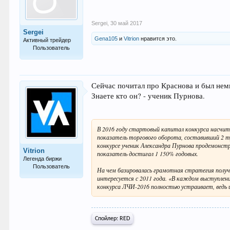
Sergei
,
30 май 2017
Sergei
Gena105
и
Vitrion
нравится это.
Активный трейдер
Пользователь
57
Сейчас почитал про Краснова и был нем
Знаете кто он? - ученик Пурнова.
В 2016 году стартовый капитал конкурса насчиты
показатель торгового оборота, составивший 2 т
конкурсе ученик Александра Пурнова продемонстр
Vitrion
показатель достигал 1 150% годовых.
Легенда биржи
Пользователь
На чем базировалась грамотная стратегия получ
интересуется с 2011 года. «В каждом выступлении
4.976
конкурса ЛЧИ-2016 полностью устраивает, ведь и
Спойлер:
RED