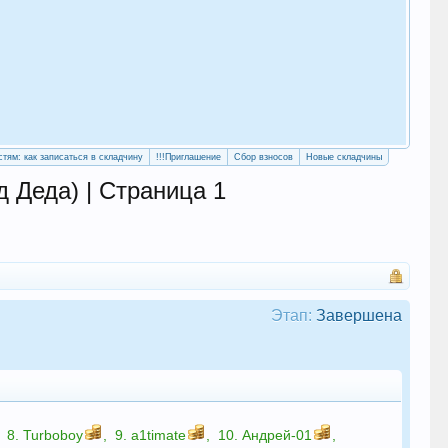
«Уч
сво
стям: как записаться в складчину
!!!Приглашение
Сбор взносов
Новые складчины
 Деда) | Страница 1
Этап:
Завершена
8.
Turboboy
,
9.
a1timate
,
10.
Андрей-01
,