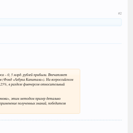
#2
са – 0, 5 млрд. рублей прибыли. Впечатляет
в (Фонд «Азбука Капитала»). На всероссийском
 125%, в разделе фьючерсов относительный
рнова», этим методом призер детально
 применение полученных знаний, победителя