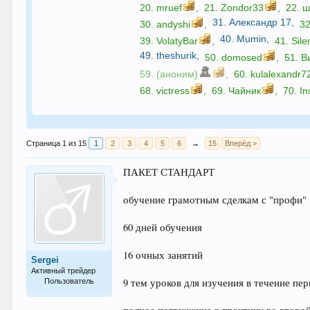
20.
mruef
,
21.
Zondor33
,
22.
ш
31.
Александр 17
,
30.
andyshi
,
3
40.
Mumin
,
39.
VolatyBar
,
41.
Sile
49.
theshurik
,
50.
domosed
,
51.
В
59. (аноним)
,
60.
kulalexandr7
68.
victress
,
69.
Чайник
,
70.
In
Страница 1 из 15
1
2
3
4
5
6
→
15
Вперёд >
ПАКЕТ СТАНДАРТ
обучение грамотным сделкам с "профи"
60 дней обучения
16 очных занятий
Sergei
Активный трейдер
9 тем уроков для изучения в течение пе
Пользователь
57