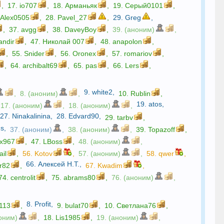
,
17.
io707
,
18.
Арманьяк
,
19.
Серый0101
,
.
Alex0505
,
28.
Pavel_27
,
29.
Greg
,
,
37.
avgg
,
38.
DaveyBoy
,
39. (аноним)
,
andir
,
47.
Николай 007
,
48.
anapolon
,
,
55.
Snider
,
56.
Oronex
,
57.
romariov
,
,
64.
archibalt69
,
65.
pas
,
66.
Lers
,
9.
white2
,
,
8. (аноним)
,
10.
Rublin
,
19.
atos
,
17. (аноним)
,
18. (аноним)
,
27.
Ninakalinina
,
28.
Edvard90
,
29.
tarbv
,
us
,
37. (аноним)
,
38. (аноним)
,
39.
Topazoff
,
ex967
,
47.
LBoss
,
48. (аноним)
,
ail
,
56.
Kotov
,
57. (аноним)
,
58.
qwer
,
66.
Алексей Н.Т.
,
r82
,
67.
Kwadim
,
74.
centrolit
,
75.
abrams80
,
76. (аноним)
,
8.
Profit
,
1113
,
9.
bulat70
,
10.
Светлана76
,
ноним)
,
18.
Lis1985
,
19. (аноним)
,