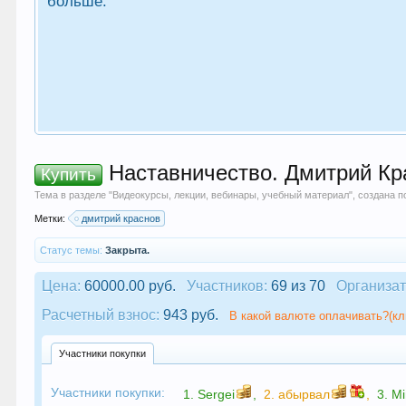
больше.
Наставничество. Дмитрий Кра
Купить
Тема в разделе "
Видеокурсы, лекции, вебинары, учебный материал
", создана 
Метки:
дмитрий краснов
Статус темы:
Закрыта.
Цена:
60000.00 руб.
Участников:
69 из 70
Организат
Расчетный взнос:
943 руб.
В какой валюте оплачивать?(кл
Участники покупки
Участники покупки:
1.
Sergei
,
2.
абырвал
,
3.
Mi