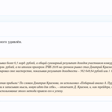
ного удивлён.
вал более 6,5 млрд. рублей, а общий суммарный результат доходов участников конкур
рлн. рублей, а по итогам призером ЛЧИ-2016 на срочном рынке стал Дмитрий Красно
ировал свое мастерство, показывая результат доходности – 562 648,64 рублей или 1
ения прибыли? По словам Дмитрия Краснова, он использовал «Побарный анализ А. Пу
 я записываю мысль, новую идею для себя», – отмечает Д. Краснов, и, как трейдера,
спользование этого метода привело его к успеху.