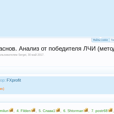
Файлы cookie
Го
снов. Анализ от победителя ЛЧИ (метод
пользователем
Sergei
,
30 май 2017
.
ор:
FXprofit
ик)
milun
,
4.
Filden
,
5.
Слава1
,
6.
Shtorman
,
7.
postr68
,