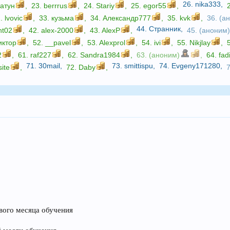
26.
nika333
,
атун
,
23.
berrrus
,
24.
Stariy
,
25.
egor55
,
2.
lvovic
,
33.
кузьма
,
34.
Александр777
,
35.
kvk
,
36. (а
44.
Странник
,
nt02
,
42.
alex-2000
,
43.
AlexP
,
45. (аноним
иктор
,
52.
__pavel
,
53.
Alexprol
,
54.
ivi
,
55.
Nikjlay
,
2
,
61.
raf227
,
62.
Sandra1984
,
63. (аноним)
,
64.
fad
71.
30mail
,
73.
smittispu
,
74.
Evgeny171280
,
site
,
72.
Daby
,
рвого месяца обучения