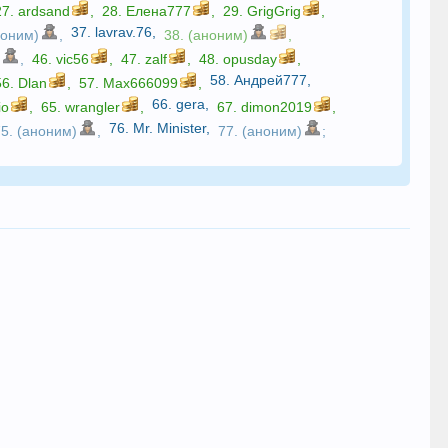
27.
ardsand
,
28.
Елена777
,
29.
GrigGrig
,
37.
lavrav.76
,
ноним)
,
38. (аноним)
,
)
,
46.
vic56
,
47.
zalf
,
48.
opusday
,
58.
Андрей777
,
56.
Dlan
,
57.
Max666099
,
66.
gera
,
io
,
65.
wrangler
,
67.
dimon2019
,
76.
Mr. Minister
,
75. (аноним)
,
77. (аноним)
;