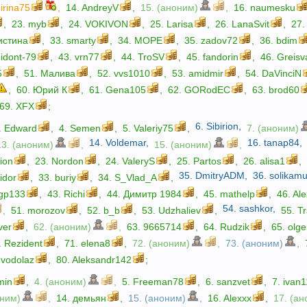
.
irina75
,
14.
AndreyV
,
15. (аноним)
,
16.
naumesku
,
23.
myb
,
24.
VOKIVON
,
25.
Larisa
,
26.
LanaSvit
,
27
истина
,
33.
smarty
,
34.
МОРЕ
,
35.
zadov72
,
36.
bdim
idont-79
,
43.
vrn77
,
44.
TroSV
,
45.
fandorin
,
46.
Greisv
5
,
51.
Малива
,
52.
vvs1010
,
53.
amidmir
,
54.
DaVinciN
,
60.
Юрий К
,
61.
Gena105
,
62.
GORodEC
,
63.
brod60
69.
XFX
;
6.
Sibirion
,
.
Edward
,
4.
Semen
,
5.
Valeriy75
,
7. (аноним)
14.
Voldemar
,
16.
tanap84
,
13. (аноним)
,
15. (аноним)
,
ion
,
23.
Nordon
,
24.
ValeryS
,
25.
Partos
,
26.
alisa1
,
35.
DmitryADM
,
36.
solikam
vidor
,
33.
buriy
,
34.
S_Vlad_A
,
gp133
,
43.
Richi
,
44.
Димитр 1984
,
45.
mathelp
,
46.
Al
54.
sashkor
,
,
51.
morozov
,
52.
b_b
,
53.
Udzhaliev
,
55.
Tr
ver
,
62. (аноним)
,
63.
9665714
,
64.
Rudzik
,
65.
olge
.
Rezident
,
71.
elena8
,
72. (аноним)
,
73. (аноним)
,
.
vodolaz
,
80.
Aleksandr142
;
min
,
4. (аноним)
,
5.
Freeman78
,
6.
sanzvet
,
7.
ivan
оним)
,
14.
демьян
,
15. (аноним)
,
16.
Alexxx
,
17. (а