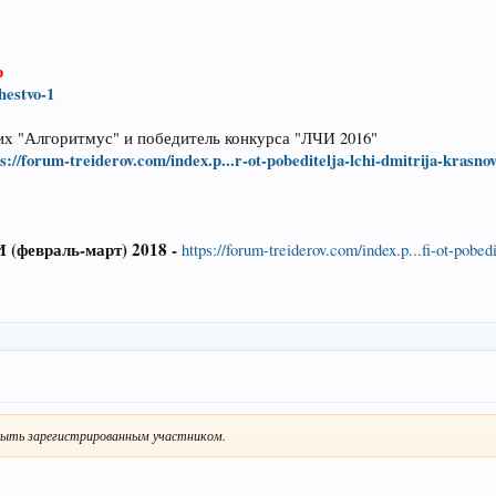
р
hestvo-1
х "Алгоритмус" и победитель конкурса "ЛЧИ 2016"
s://forum-treiderov.com/index.p...r-ot-pobeditelja-lchi-dmitrija-krasno
(февраль-март) 2018 -
https://forum-treiderov.com/index.p...fi-ot-pobed
ыть зарегистрированным участником.