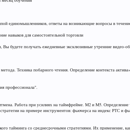
й месяц обучения
ппой единомышленников, ответы на возникающие вопросы в течени
ние навыков для самостоятельной торговли
я, Вы будете получать ежедневные эксклюзивные утренние видео-о
метода. Техника побарного чтения. Определение контекста актива»
ия профессионала".
тмена. Работа при усилиях на таймфрейме. М2 и М5. Определение 
тратегии на примере инструментов: фьючерса на индекс РТС и фь
кого тайминга со среднесрочными стратегиями. Их применение, ка